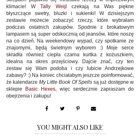
klimacie! W
Tally Weijl
czekają na Was piękne
błyszczące swetry, bluzki i sukienki! W dzisiejszym
zestawie możecie zobaczyć rzeczy, które wybrałam
podczas ostatnich zakupów. Spodnie z brokatowym
lampasem są super odskocznią od jeansów, które noszę
na co dzień. Na weekendowy wypad, czy spotkanie ze
znajomymi, będą świetnym wyborem :) Moje serce
skradła również ciepła czarna kurtka z kożuszkiem,
idealna na okres przejściowy. Dajcie znać, czy ten
zestaw się Wam podoba i czy lubicie Andrzejkowe
zabawy? :) Na koniec chciałabym jeszcze poinformować,
że kalendarze
My Little Book Of Spells
są już dostępne w
sklepie
Basic Hexes
, więc serdecznie zapraszam do
obejrzenia i zakupu!
YOU MIGHT ALSO LIKE