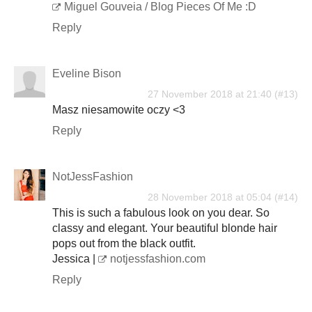
Miguel Gouveia / Blog Pieces Of Me :D
Reply
Eveline Bison
27 November 2018 at 21:40
Masz niesamowite oczy <3
Reply
NotJessFashion
28 November 2018 at 05:04
This is such a fabulous look on you dear. So
classy and elegant. Your beautiful blonde hair
pops out from the black outfit.
Jessica |
notjessfashion.com
Reply