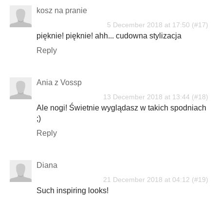
kosz na pranie
5 December 2018 at 17:50
pięknie! pięknie! ahh... cudowna stylizacja
Reply
Ania z Vossp
13 December 2018 at 13:44
Ale nogi! Świetnie wyglądasz w takich spodniach
;)
Reply
Diana
21 December 2018 at 04:12
Such inspiring looks!