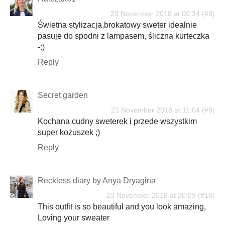
23 November 2018 at 00:34
Świetna stylizacja,brokatowy sweter idealnie
pasuje do spodni z lampasem, śliczna kurteczka
-:)
Reply
Secret garden
23 November 2018 at 11:04
Kochana cudny sweterek i przede wszystkim
super kożuszek ;)
Reply
Reckless diary by Anya Dryagina
23 November 2018 at 20:09
This outfit is so beautiful and you look amazing,
Loving your sweater