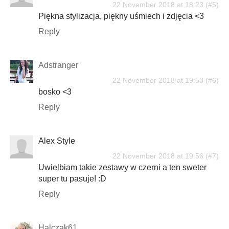
22 November 2018 at 18:23
Piękna stylizacja, piękny uśmiech i zdjęcia <3
Reply
Adstranger
22 November 2018 at 19:53
bosko <3
Reply
Alex Style
22 November 2018 at 19:56
Uwielbiam takie zestawy w czerni a ten sweter
super tu pasuje! :D
Reply
Halczak61