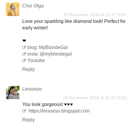
Choi Olga
28 November 2018 at 11:47
Love your sparkling like diamond look! Perfect for
early winter!
❤
blog: MyBlondeGal
insta: @myblondegal
Youtube
Reply
Leraseyo
29 November 2018 at 15:07
You look gorgeous! ♥♥♥
https://leraseyo.blogspot.com
Reply