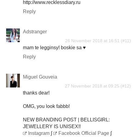
http://www.recklessdiary.ru
Reply
Adstranger
26 November 2018 at 16:51
mam te legginsy! boskie sa ♥
Reply
Miguel Gouveia
27 November 2018 at 09:25
thanks dear!
OMG, you look fabbb!
NEW BRANDING POST | BELLISGIRL:
JEWELLERY IS UNISEX!!
Instagram
∫
Facebook Official Page
∫