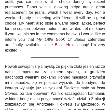
outfit, you can see what I chose during my recent
purchases. Pants with a glowing stripe are a great
replacement for jeans, which I wear every day. For a
weekend party or meeting with friends, it will be a great
choice. My heart also stole a warm black jacket, perfect
for the season between autumn and winter. Let me know
if you like this set in the comments below :) I would like to
inform you that
My Little Book Of Spells
calendars
are finally available in the
Basic Hexes
shop! I'm very
excited :)
______________________
Powoli oswajam się z myślą, że piękna złota jesień już za
nami, temperatura za oknem spadła, a grudzień
nadchodzi wielkimi krokami! Koniec miesiąca przyniósł
mi niespodziankę w postaci wyjazdu do Londynu, do
którego wylatuję już za tydzień! Śledźcie mnie na
Insta
Stories
, bo tam opowiem Wam o szczegółach kampanii,
w której będę miała przyjemność wziąć udział :) Z okazji
zblizających się Andrzejek i okresu świątecznego, w
sklepach pojawiło się mnóstwo rzeczy w imprezowym