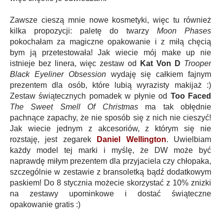
Zawsze cieszą mnie nowe kosmetyki, więc tu również
kilka propozycji: paletę do twarzy
Moon Phases
pokochałam za magiczne opakowanie i z miłą chęcią
bym ją przetestowała! Jak wiecie mój make up nie
istnieje bez linera, więc zestaw od
Kat Von D
Trooper
Black Eyeliner Obsession
wydaję się całkiem fajnym
prezentem dla osób, które lubią wyrazisty makijaż :)
Zestaw świątecznych pomadek w płynie od
Too Faced
The Sweet Smell Of Christmas
ma tak obłędnie
pachnące zapachy, że nie sposób się z nich nie cieszyć!
Jak wiecie jednym z akcesoriów, z którym się nie
rozstaję, jest zegarek
Daniel Wellington
. Uwielbiam
każdy model tej marki i myślę, że DW może być
naprawdę miłym prezentem dla przyjaciela czy chłopaka,
szczególnie w zestawie z bransoletką bądź dodatkowym
paskiem! Do 8 stycznia możecie skorzystać z 10% znizki
na zestawy upominkowe i dostać świąteczne
opakowanie gratis :)