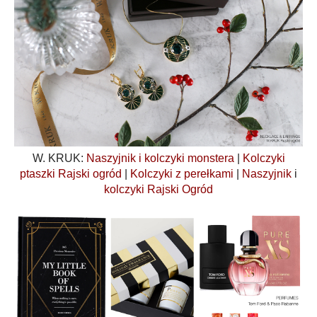
W. KRUK:
Naszyjnik i kolczyki monstera
|
Kolczyki
ptaszki Rajski ogród
|
Kolczyki z perełkami
|
Naszyjnik
i
kolczyki Rajski Ogród