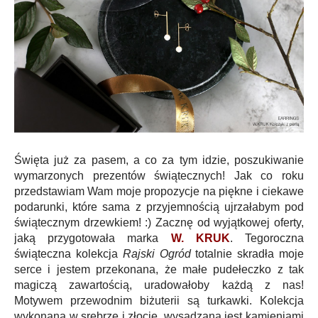
Święta już za pasem, a co za tym idzie, poszukiwanie
wymarzonych prezentów świątecznych! Jak co roku
przedstawiam Wam moje propozycje na piękne i ciekawe
podarunki, które sama z przyjemnością ujrzałabym pod
świątecznym drzewkiem! :) Zacznę od wyjątkowej oferty,
jaką przygotowała marka
W. KRUK
. Tegoroczna
świąteczna kolekcja
Rajski Ogród
totalnie skradła moje
serce i jestem przekonana, że małe pudełeczko z tak
magiczą zawartością, uradowałoby każdą z nas!
Motywem przewodnim biżuterii są turkawki. Kolekcja
wykonana w srebrze i złocie, wysadzana jest kamieniami