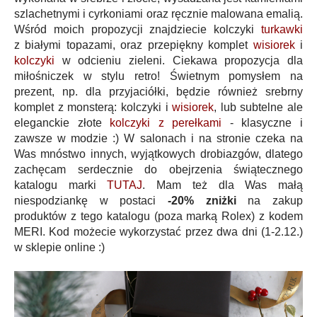
szlachetnymi i cyrkoniami oraz ręcznie malowana emalią.
Wśród moich propozycji znajdziecie kolczyki
turkawki
z
białymi topazami, oraz przepiękny komplet
wisiorek
i
kolczyki
w odcieniu zieleni. Ciekawa propozycja dla
miłośniczek w stylu retro! Świetnym pomysłem na
prezent, np. dla przyjaciółki, będzie również srebrny
komplet z monsterą: kolczyki i
wisiorek
, lub subtelne ale
eleganckie złote
kolczyki z perełkami
- klasyczne i
zawsze w modzie :) W salonach i na stronie czeka na
Was mnóstwo innych, wyjątkowych drobiazgów, dlatego
zachęcam serdecznie do obejrzenia świątecznego
katalogu marki
TUTAJ
.
Mam też dla Was małą
niespodziankę w postaci
-20% zniżki
na zakup
produktów z tego katalogu
(poza marką Rolex) z kodem
MERI. Kod możecie wykorzystać przez dwa dni (1-2.12.)
w sklepie online :)