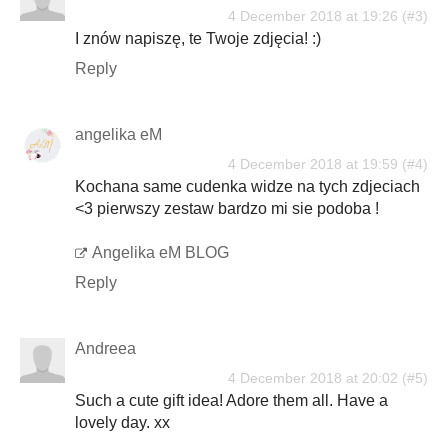
4 December 2018 at 19:26
I znów napiszę, te Twoje zdjęcia! :)
Reply
angelika eM
4 December 2018 at 19:59
Kochana same cudenka widze na tych zdjeciach
<3 pierwszy zestaw bardzo mi sie podoba !
Angelika eM BLOG
Reply
Andreea
4 December 2018 at 20:02
Such a cute gift idea! Adore them all. Have a
lovely day. xx