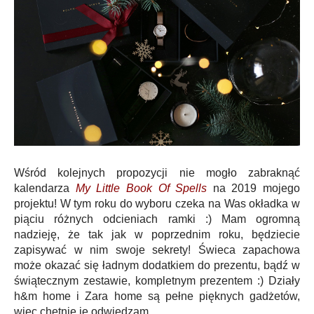
Wśród kolejnych propozycji nie mogło zabraknąć
kalendarza
My Little Book Of Spells
na 2019 mojego
projektu! W tym roku do wyboru czeka na Was okładka w
piąciu różnych odcieniach ramki :) Mam ogromną
nadzieję, że tak jak w poprzednim roku, będziecie
zapisywać w nim swoje sekrety! Świeca zapachowa
może okazać się ładnym dodatkiem do prezentu, bądź w
świątecznym zestawie, kompletnym prezentem :) Działy
h&m home i Zara home są pełne pięknych gadżetów,
więc chętnie je odwiedzam.