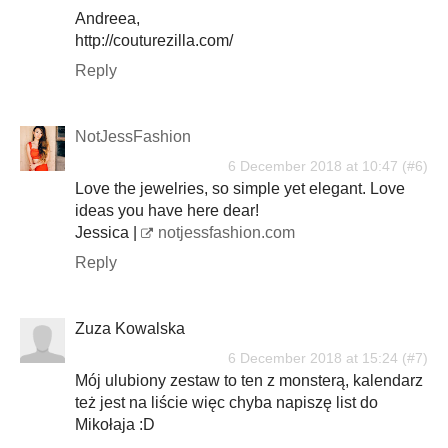
Andreea,
http://couturezilla.com/
Reply
NotJessFashion
6 December 2018 at 10:47
Love the jewelries, so simple yet elegant. Love
ideas you have here dear!
Jessica |
notjessfashion.com
Reply
Zuza Kowalska
6 December 2018 at 15:24
Mój ulubiony zestaw to ten z monsterą, kalendarz
też jest na liście więc chyba napiszę list do
Mikołaja :D