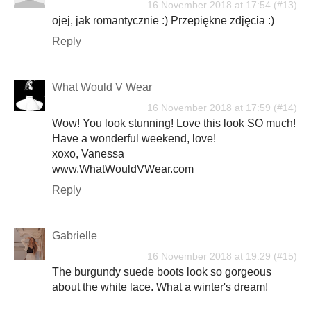
16 November 2018 at 17:54
ojej, jak romantycznie :) Przepiękne zdjęcia :)
Reply
What Would V Wear
16 November 2018 at 17:59
Wow! You look stunning! Love this look SO much!
Have a wonderful weekend, love!
xoxo, Vanessa
www.WhatWouldVWear.com
Reply
Gabrielle
16 November 2018 at 19:29
The burgundy suede boots look so gorgeous
about the white lace. What a winter's dream!