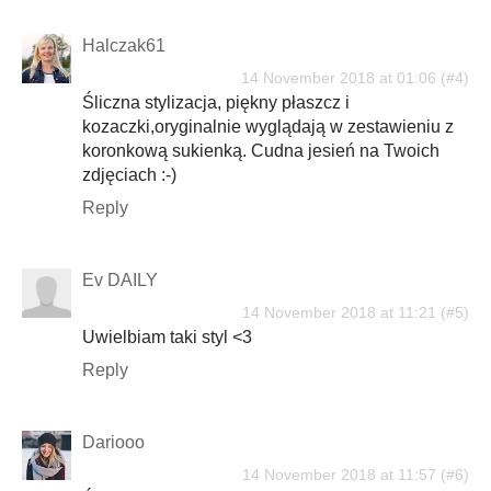
Halczak61
14 November 2018 at 01:06
Śliczna stylizacja, piękny płaszcz i
kozaczki,oryginalnie wyglądają w zestawieniu z
koronkową sukienką. Cudna jesień na Twoich
zdjęciach :-)
Reply
Ev DAILY
14 November 2018 at 11:21
Uwielbiam taki styl <3
Reply
Dariooo
14 November 2018 at 11:57