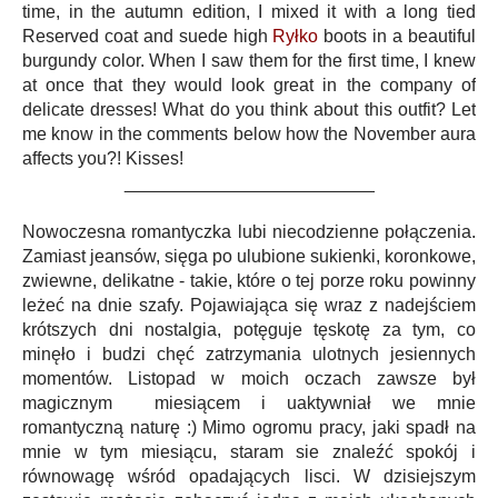
time, in the autumn edition, I mixed it with a long tied
Reserved coat and suede high
Ryłko
boots in a beautiful
burgundy color. When I saw them for the first time, I knew
at once that they would look great in the company of
delicate dresses! What do you think about this outfit? Let
me know in the comments below how the November aura
affects you?! Kisses!
_________________________
Nowoczesna romantyczka lubi niecodzienne połączenia.
Zamiast jeansów, sięga po ulubione sukienki, koronkowe,
zwiewne, delikatne - takie, które o tej porze roku powinny
leżeć na dnie szafy. Pojawiająca się wraz z nadejściem
krótszych dni nostalgia, potęguje tęskotę za tym, co
minęło i budzi chęć zatrzymania ulotnych jesiennych
momentów. Listopad w moich oczach zawsze był
magicznym miesiącem i uaktywniał we mnie
romantyczną naturę :) Mimo ogromu pracy, jaki spadł na
mnie w tym miesiącu, staram sie znaleźć spokój i
równowagę wśród opadających lisci. W dzisiejszym