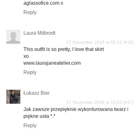
aglassofice.com x
Reply
Laura Mitbrodt
17 November 2018 at 05:51
This outfit is so pretty, I love that skirt
xo
www.laurajaneatelier.com
Reply
Łukasz Bier
17 November 2018 at 13:02
Jak zawsze przepięknie wykonturowana twarz i
piękne usta *.*
Reply