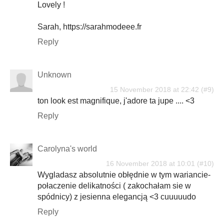
Lovely !
Sarah, https://sarahmodeee.fr
Reply
Unknown
15 November 2018 at 22:42
ton look est magnifique, j'adore ta jupe .... <3
Reply
Carolyna's world
16 November 2018 at 10:01
Wygladasz absolutnie obłędnie w tym wariancie-
połaczenie delikatności ( zakochałam sie w
spódnicy) z jesienna elegancją <3 cuuuuudo
Reply