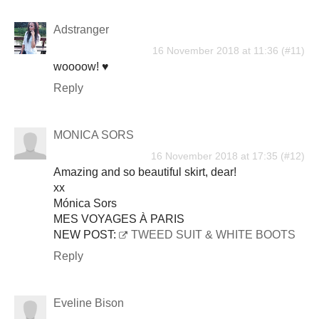
Adstranger
16 November 2018 at 11:36
woooow! ♥
Reply
MONICA SORS
16 November 2018 at 17:35
Amazing and so beautiful skirt, dear!
xx
Mónica Sors
MES VOYAGES À PARIS
NEW POST:
TWEED SUIT & WHITE BOOTS
Reply
Eveline Bison