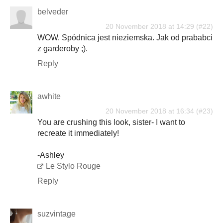
belveder
20 November 2018 at 14:29
WOW. Spódnica jest nieziemska. Jak od prababci
z garderoby ;).
Reply
awhite
20 November 2018 at 16:34
You are crushing this look, sister- I want to
recreate it immediately!
-Ashley
Le Stylo Rouge
Reply
suzvintage