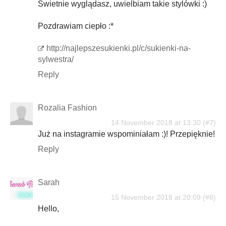
Świetnie wyglądasz, uwielbiam takie stylówki :)
Pozdrawiam ciepło :*
http://najlepszesukienki.pl/c/sukienki-na-
sylwestra/
Reply
Rozalia Fashion
14 November 2018 at 13:30
Już na instagramie wspominiałam :)! Przepięknie!
Reply
Sarah
15 November 2018 at 20:09
Hello,