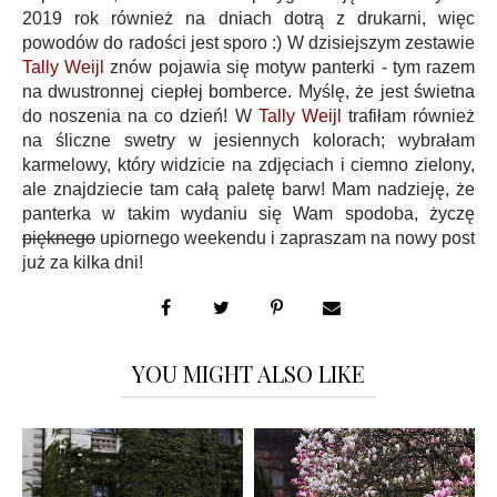
2019 rok również na dniach dotrą z drukarni, więc
powodów do radości jest sporo :) W dzisiejszym zestawie
Tally Weijl
znów pojawia się motyw panterki - tym razem
na dwustronnej ciepłej bomberce. Myślę, że jest świetna
do noszenia na co dzień! W
Tally Weijl
trafiłam również
na śliczne swetry w jesiennych kolorach; wybrałam
karmelowy, który widzicie na zdjęciach i ciemno zielony,
ale znajdziecie tam całą paletę barw! Mam nadzieję, że
panterka w takim wydaniu się Wam spodoba, życzę
pięknego
upiornego weekendu i zapraszam na nowy post
już za kilka dni!
YOU MIGHT ALSO LIKE