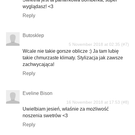
wyglądasz! <3
Reply
Butosklep
5 November 2018 at 02:35
Wcale nie takie gorsze oblicze :) Ja tam lubię
takie chmurzaste klimaty. Stylizacja jak zawsze
zachwycająca!
Reply
Eveline Bison
16 November 2018 at 17:53
Uwielbiam jesień, właśnie za możliwość
noszenia swetrów <3
Reply