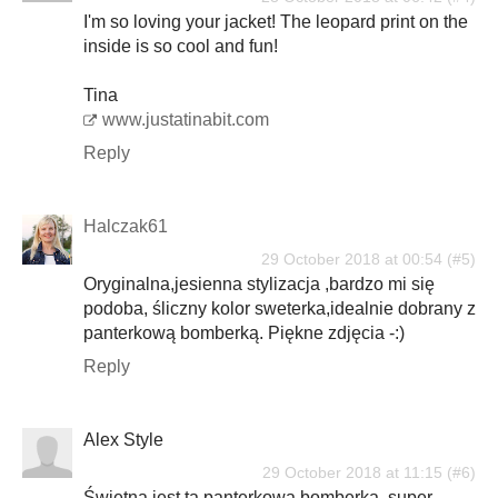
I'm so loving your jacket! The leopard print on the
inside is so cool and fun!
Tina
www.justatinabit.com
Reply
Halczak61
29 October 2018 at 00:54
Oryginalna,jesienna stylizacja ,bardzo mi się
podoba, śliczny kolor sweterka,idealnie dobrany z
panterkową bomberką. Piękne zdjęcia -:)
Reply
Alex Style
29 October 2018 at 11:15
Świetna jest ta panterkowa bomberka, super