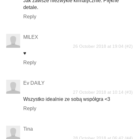
Jak zawsze niezwykle klimatycznie. Piękne
detale.
Reply
MILEX
26 October 2018 at 19:04
♥
Reply
Ev DAILY
27 October 2018 at 10:14
Wszystko idealnie ze sobą współgra <3
Reply
Tina
28 October 2018 at 06:42