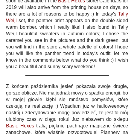
soon be available in the
Basic Hexes
store! Calendars for
2019 will also arrive from the printing house on days, so
there are a lot of reasons to be happy :) In today's
Tally
Weijl
set, the panther print appears on the double-sided
warm bomber, which I really like! I also found in Tally
Weijl beautiful sweaters in autumn colors; I chose the
caramel you see in the pictures and the dark green, but
you will find in the store a whole palette of colors! I hope
you will like the panther trend in today's outfit, let me
know in the comments below what do you think :) I wish
you a beautiful and
sunny
scary weekend!
_______________________________
Z końcem października jesień pokazała swoje drugie,
gorsze oblicze. Nie ma jednak mowy o spadku energii, bo
w mojej głowie kłębi się mnóstwo pomysłów, które
czekają na realizację ;) Wpadłam już w halloweenowy
nastrój i zdecydowanie mogę powiedzieć, że jest to mój
ulubiony czas w ciągu roku! Już niebawem do sklepu
Basic Hexes
trafią pięknie pachnące magiczne świece
zapachowe, które właśnie przygotowuję! Plannery na