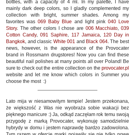
bottles, with a capacity of 4 ml. In my palette, I have
mainly dark deep colors, so I gladly complemented my
collection with bright, summer shades. Among my
favorites was
069 Baby Blue
and light pink
040 Love
Story
. The other colors I chose are
006 Macchiato
,
039
Cotton Candy
,
091 Saphire
,
117 Jamaica
,
120 Day in
Bangkok
, and classic
White 001
and
Black 064
. The best
news, however, is the appearance of the Provocater
brand in Rossmann drugstores! Now you can find these
beautiful nail polishes at many points all over Poland! Be
sure to check out the entire collection on the
provocater.pl
website and let me know which colors in Summer you
choose the most :)
______________________
Lato mija w niesamowitym tempie! Jestem przekonana,
że większość z Was nie wyobraża sobie wakacji bez
pięknego manicure :) Ja, odkąd zaczęłam rok temu swoją
przygodę z marką Provocater, wykonuję samodzielnie
hybrydy w domu i jestem naprawdę bardzo zadowolona.
Tym razem w ofercie marki pojawiły się nie tylko nowe