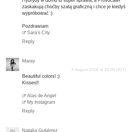
Hybrydy w domu to super sprawa, a Provocater
zaskakują choćby szatą graficzną i chce je kiedyś
wypróbować :)
Pozdrawiam
Sara's City
Reply
Maray
6 August 2018 at 18:38
Beautiful colors! :)
Kisses!!
Alas de Angel
My Instagram
Reply
Natalia Gutiérrez