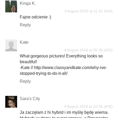
Kinga K.
3 August 2018 at 11:41
Fajne odcienie :)
Reply
Kate
4 August 2018 at 00:36
What gorgeous pictures! Everything looks so
beautiful!
-Kate // http://www.classyandkate.com/why-ive-
stopped-trying-to-do-it-all/
Reply
Sara's City
4 August 2018 at 10:56
Ja zaczęłam z hi hybrid i im myślę będę wierna.