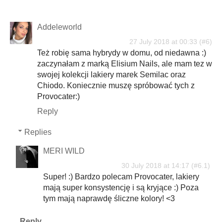
Addeleworld
27 July 2018 at 00:33
Też robię sama hybrydy w domu, od niedawna :)
zaczynałam z marką Elisium Nails, ale mam tez w
swojej kolekcji lakiery marek Semilac oraz
Chiodo. Koniecznie muszę spróbować tych z
Provocater:)
Reply
Replies
MERI WILD
30 July 2018 at 14:17
Super! :) Bardzo polecam Provocater, lakiery
mają super konsystencję i są kryjące :) Poza
tym mają naprawdę śliczne kolory! <3
Reply