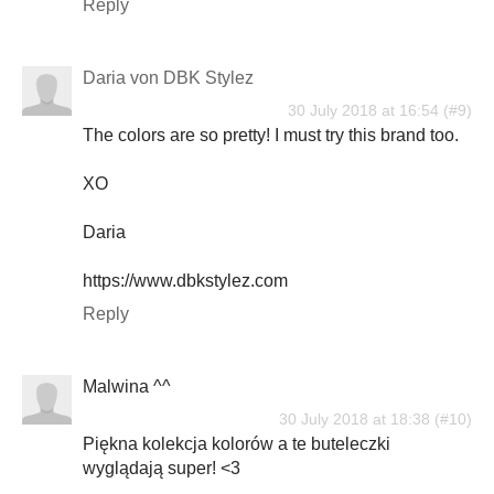
Reply
Daria von DBK Stylez
30 July 2018 at 16:54
The colors are so pretty! I must try this brand too.
XO
Daria
https://www.dbkstylez.com
Reply
Malwina ^^
30 July 2018 at 18:38
Piękna kolekcja kolorów a te buteleczki
wyglądają super! <3