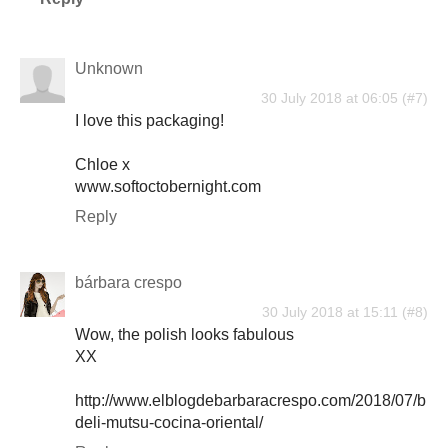
Unknown
30 July 2018 at 06:05
I love this packaging!
Chloe x
www.softoctobernight.com
Reply
bárbara crespo
30 July 2018 at 15:11
Wow, the polish looks fabulous
XX
http://www.elblogdebarbaracrespo.com/2018/07/b
deli-mutsu-cocina-oriental/