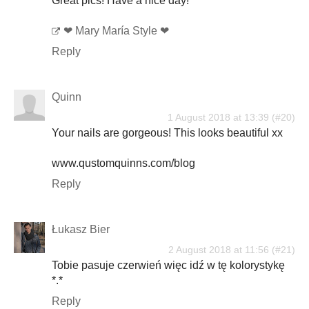
Great pics! Have a nice day!
❤ Mary María Style ❤
Reply
Quinn
1 August 2018 at 13:39
Your nails are gorgeous! This looks beautiful xx
www.qustomquinns.com/blog
Reply
Łukasz Bier
2 August 2018 at 11:56
Tobie pasuje czerwień więc idź w tę kolorystykę
*.*
Reply