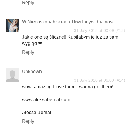
Reply
W Niedoskonałościach Tkwi Indywidualność
31 July 2018 at 00:09
Jakie one są śliczne!! Kupiłabym je już za sam
wygląd ❤
Reply
Unknown
31 July 2018 at 06:09
wow! amazing I love them I wanna get them!
www.alessabernal.com
Alessa Bernal
Reply