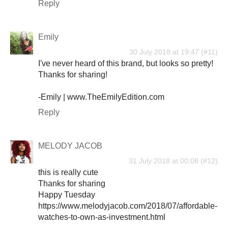
Reply
Emily
30 July 2018 at 19:47
I've never heard of this brand, but looks so pretty!
Thanks for sharing!
-Emily | www.TheEmilyEdition.com
Reply
MELODY JACOB
31 July 2018 at 00:08
this is really cute
Thanks for sharing
Happy Tuesday
https://www.melodyjacob.com/2018/07/affordable-
watches-to-own-as-investment.html