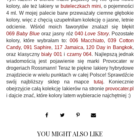
kolory, ale też lakiery w
buteleczkach mini
, o pojemności
4 ml. W mojej palecie barw przeważały ciemne głębokie
kolory, więc z chęcią uzupełniłam kolekcję o jasne, letnie
odcienie. Wśród moich faworytów znalazł się błękit
069
Baby Blue
oraz jasny róż
040
Love Story
. Pozostałe
kolory, które wybrałam to:
006 Macchiato
,
039 Cotton
Candy
,
091 Saphire
,
117 Jamaica
,
120 Day in Bangkok
,
oraz klasyczny
biały 001
i
czarny 064
. Najlepszą jednak
wiadomością jest pojawienie się marki Provocater w
drogeriach Rossmann! Teraz te piękne lakiery hybrydowe
znajdziecie w wielu punktach w całej Polsce! Sprawdźcie
swój najbliższy sklep na mapce
tutaj
. Koniecznie
obejrzyjcie całą kolekcję lakierów na stronie
provocater.pl
i dajcie znać, które kolory latem wybieracie najchętniej :)
YOU MIGHT ALSO LIKE