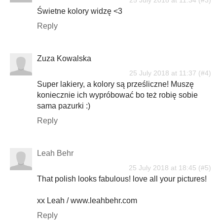
Świetne kolory widzę <3
Reply
Zuza Kowalska
25 July 2018 at 11:37
Super lakiery, a kolory są prześliczne! Muszę
koniecznie ich wypróbować bo też robię sobie
sama pazurki :)
Reply
Leah Behr
25 July 2018 at 18:45
That polish looks fabulous! love all your pictures!
xx Leah / www.leahbehr.com
Reply