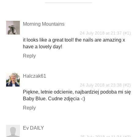
Morning Mountains
24 July 2018 at 21:37
it looks like a great tool! the nails are amazing x
have a lovely day!
Reply
Halczak61
24 July 2018 at 23:38
Piękne, letnie odcienie, najbardziej podoba mi się
Baby Blue. Cudne zdjęcia -:)
Reply
Ev DAILY
25 July 2018 at 11:34