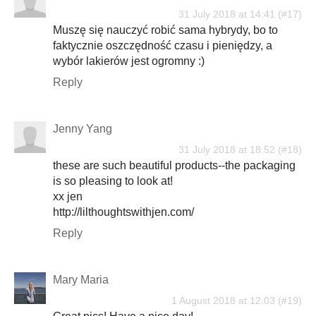
31 July 2018 at 14:41
Muszę się nauczyć robić sama hybrydy, bo to
faktycznie oszczędność czasu i pieniędzy, a
wybór lakierów jest ogromny :)
Reply
Jenny Yang
31 July 2018 at 18:52
these are such beautiful products--the packaging
is so pleasing to look at!
xx jen
http://lilthoughtswithjen.com/
Reply
Mary Maria
1 August 2018 at 12:03