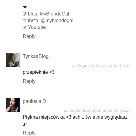
❤
blog: MyBlondeGal
insta: @myblondegal
Youtube
Reply
TynkaaBlog.
17 August 2018 at 12:55
przepieknie <3
Reply
paulusia;D
11 September 2018 at 18:50
Piękna miejscówka <3 ach... świetnie wyglądasz
;p
Reply