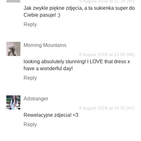
9 August 2018 at 11:34
Jak zwykle piękne zdjęcia, a ta sukienka super do
Ciebie pasuje! :)
Reply
Morning Mountains
9 August 2018 at 13:50
looking absolutely stunning! I LOVE that dress x
have a wonderful day!
Reply
Adstranger
9 August 2018 at 14:31
Rewelacyjne zdjecia! <3
Reply