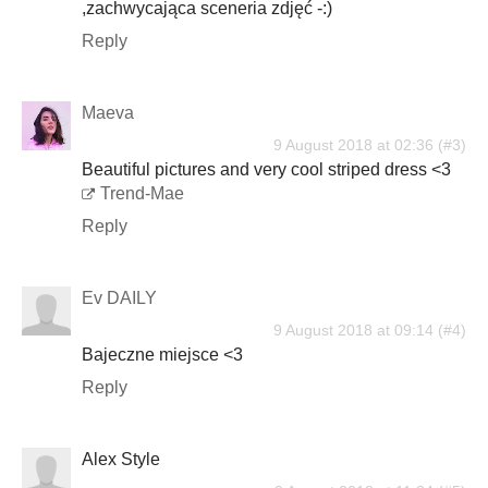
,zachwycająca sceneria zdjęć -:)
Reply
Maeva
9 August 2018 at 02:36
Beautiful pictures and very cool striped dress <3
Trend-Mae
Reply
Ev DAILY
9 August 2018 at 09:14
Bajeczne miejsce <3
Reply
Alex Style