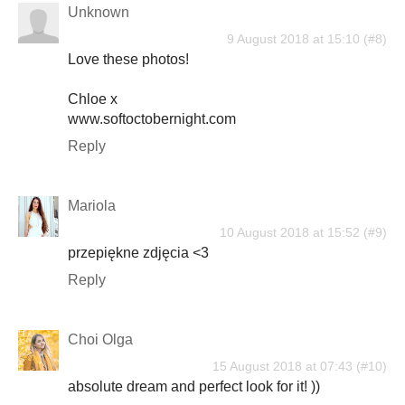
Unknown
9 August 2018 at 15:10
Love these photos!
Chloe x
www.softoctobernight.com
Reply
Mariola
10 August 2018 at 15:52
przepiękne zdjęcia <3
Reply
Choi Olga
15 August 2018 at 07:43
absolute dream and perfect look for it! ))