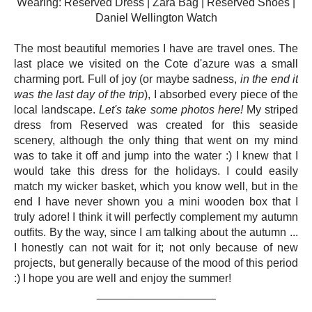
Wearing: Reserved Dress | Zara Bag | Reserved Shoes |
Daniel Wellington Watch
The most beautiful memories I have are travel ones. The
last place we visited on the Cote d'azure was a small
charming port. Full of joy (or maybe sadness,
in the end it
was the last day of the trip
), I absorbed every piece of the
local landscape.
Let's take some photos here!
My striped
dress from Reserved was created for this seaside
scenery, although the only thing that went on my mind
was to take it off and jump into the water :) I knew that I
would take this dress for the holidays. I could easily
match my wicker basket, which you know well, but in the
end I have never shown you a mini wooden box that I
truly adore! I think it will perfectly complement my autumn
outfits. By the way, since I am talking about the autumn ...
I honestly can not wait for it; not only because of new
projects, but generally because of the mood of this period
:) I hope you are well and enjoy the summer!
___________________