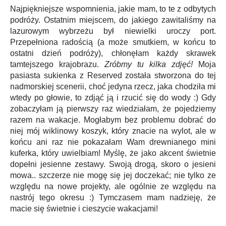
Najpiękniejsze wspomnienia, jakie mam, to te z odbytych
podróży. Ostatnim miejscem, do jakiego zawitaliśmy na
lazurowym wybrzeżu był niewielki uroczy port.
Przepełniona radością (a może smutkiem, w końcu to
ostatni dzień podróży), chłonęłam każdy skrawek
tamtejszego krajobrazu.
Zróbmy tu kilka zdjęć!
Moja
pasiasta sukienka z Reserved została stworzona do tej
nadmorskiej scenerii, choć jedyna rzecz, jaka chodziła mi
wtedy po głowie, to zdjąć ją i rzucić się do wody :) Gdy
zobaczyłam ją pierwszy raz wiedziałam, że pojedziemy
razem na wakacje. Mogłabym bez problemu dobrać do
niej mój wiklinowy koszyk, który znacie na wylot, ale w
końcu ani raz nie pokazałam Wam drewnianego mini
kuferka, który uwielbiam! Myślę, że jako akcent świetnie
dopełni jesienne zestawy. Swoją drogą, skoro o jesieni
mowa.. szczerze nie mogę się jej doczekać; nie tylko ze
względu na nowe projekty, ale ogólnie ze względu na
nastrój tego okresu :) Tymczasem mam nadzieję, że
macie się świetnie i cieszycie wakacjami!