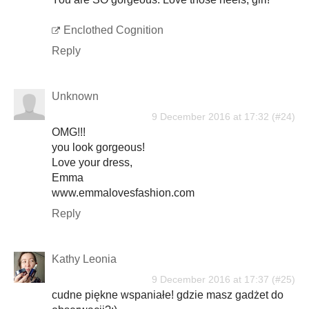
Enclothed Cognition
Reply
Unknown
9 December 2016 at 17:32
OMG!!!
you look gorgeous!
Love your dress,
Emma
www.emmalovesfashion.com
Reply
Kathy Leonia
9 December 2016 at 17:37
cudne piękne wspaniałe! gdzie masz gadżet do