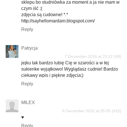
sklepu bo studniówka za moment a ja nie mam w
czym iść ;(
zdjęcia są cudowne! *.*
http://sayhellomardam.blogspot.com/
Reply
Patrycja
7 December 2016 at 23:22
jejku tak bardzo lubię Cię w szarości a w tej
sukienke wyjątkowo! Wyglądasz cudnie! Bardzo
ciekawy wpis i piękne zdjęcia;)
Reply
MILEX
8 December 2016 at 05:05
♥
Reply