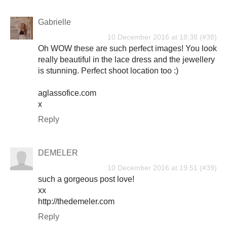
Gabrielle
10 December 2016 at 18:38
Oh WOW these are such perfect images! You look
really beautiful in the lace dress and the jewellery
is stunning. Perfect shoot location too :)
aglassofice.com
x
Reply
DEMELER
10 December 2016 at 19:51
such a gorgeous post love!
xx
http://thedemeler.com
Reply