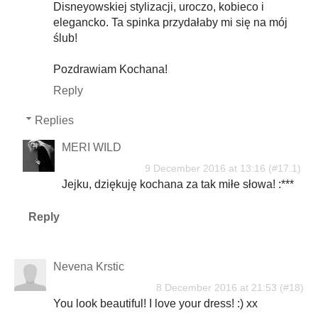
Disneyowskiej stylizacji, uroczo, kobieco i
elegancko. Ta spinka przydałaby mi się na mój
ślub!
Pozdrawiam Kochana!
Reply
Replies
MERI WILD
9 December 2016 at 13:16
Jejku, dziękuję kochana za tak miłe słowa! :***
Reply
Nevena Krstic
8 December 2016 at 21:53
You look beautiful! I love your dress! :) xx