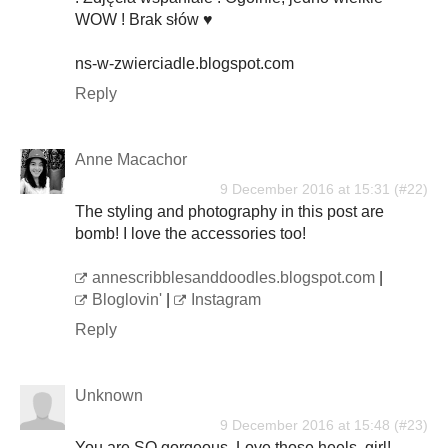
WOW ! Brak słów ♥
ns-w-zwierciadle.blogspot.com
Reply
Anne Macachor
9 December 2016 at 15:31
The styling and photography in this post are
bomb! I love the accessories too!
annescribblesanddoodles.blogspot.com
|
Bloglovin'
|
Instagram
Reply
Unknown
9 December 2016 at 15:48
You are SO gorgeous. Love those heels, girl!