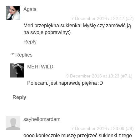
Agata
7 December 2016 at 22:47
Meri przepiękna sukienka! Myślę czy zamówić ją
na swoje poprawiny:)
Reply
Replies
MERI WILD
9 December 2016 at 13:23
Polecam, jest naprawdę piękna :D
Reply
sayhellomardam
7 December 2016 at 23:09
oooo koniecznie muszę przejrzeć sukienki z tego