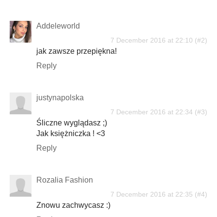
Addeleworld
7 December 2016 at 22:10
jak zawsze przepiękna!
Reply
justynapolska
7 December 2016 at 22:34
Śliczne wyglądasz ;)
Jak księżniczka ! <3
Reply
Rozalia Fashion
7 December 2016 at 22:35
Znowu zachwycasz :)