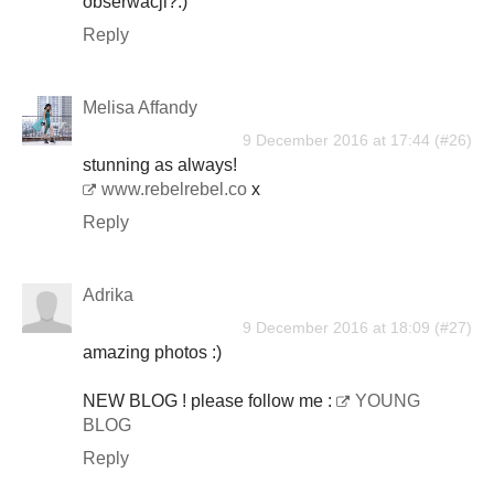
obserwacji?:)
Reply
Melisa Affandy
9 December 2016 at 17:44
stunning as always!
www.rebelrebel.co
x
Reply
Adrika
9 December 2016 at 18:09
amazing photos :)
NEW BLOG ! please follow me :
YOUNG
BLOG
Reply