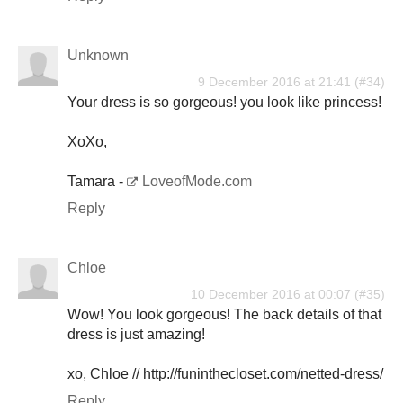
Unknown
9 December 2016 at 21:41
Your dress is so gorgeous! you look like princess!
XoXo,
Tamara -
LoveofMode.com
Reply
Chloe
10 December 2016 at 00:07
Wow! You look gorgeous! The back details of that
dress is just amazing!
xo, Chloe // http://funinthecloset.com/netted-dress/
Reply