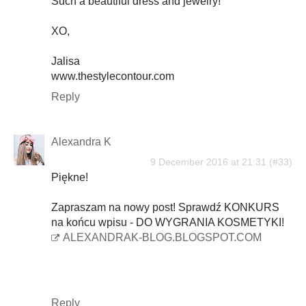
Such a beautiful dress and jewelry!
XO,
Jalisa
www.thestylecontour.com
Reply
Alexandra K
9 December 2016 at 21:31
Piękne!
Zapraszam na nowy post! Sprawdź KONKURS
na końcu wpisu - DO WYGRANIA KOSMETYKI!
ALEXANDRAK-BLOG.BLOGSPOT.COM
Reply