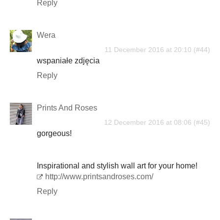
Reply
Wera
11 December 2016 at 20:10
wspaniałe zdjęcia
Reply
Prints And Roses
12 December 2016 at 08:06
gorgeous!
Inspirational and stylish wall art for your home!
http://www.printsandroses.com/
Reply