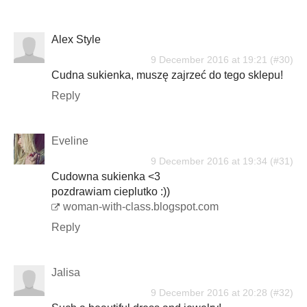
Alex Style
9 December 2016 at 19:21
Cudna sukienka, muszę zajrzeć do tego sklepu!
Reply
Eveline
9 December 2016 at 19:34
Cudowna sukienka <3
pozdrawiam cieplutko :))
woman-with-class.blogspot.com
Reply
Jalisa
9 December 2016 at 20:28