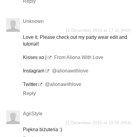
Reply
Unknown
11 December 2016 at 17:11
Love it. Please check out my party wear edit and
tutorial!
Kisses xo |
From Aliona With Love
Instagram
@alionawithlove
Twitter
@alionawithlove
Reply
AgiiStyle
11 December 2016 at 19:50
Piękna biżuteria :)