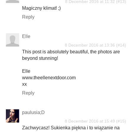
8 December 2016 at 11:32
Magiczny klimat! ;)
Reply
Elle
8 December 2016 at 13:36
This post is absolutely beautiful, the photos are
beyond stunning!
Elle
www.theellenextdoor.com
xx
Reply
paulusia;D
8 December 2016 at 15:49
Zachwycasz! Sukienka piękna i to wiązanie na