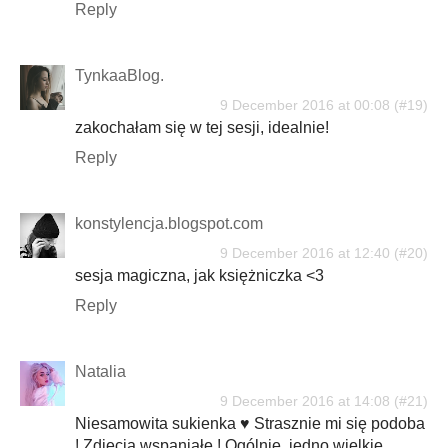
Reply
TynkaaBlog.
9 December 2016 at 00:08
zakochałam się w tej sesji, idealnie!
Reply
konstylencja.blogspot.com
9 December 2016 at 12:40
sesja magiczna, jak księżniczka <3
Reply
Natalia
9 December 2016 at 14:08
Niesamowita sukienka ♥ Strasznie mi się podoba
! Zdjęcia wspaniałe ! Ogólnie, jedno wielkie