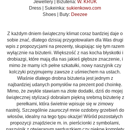
Jewellery | Biżuteria:
W. KRUK
Dress | Sukeinka:
sukienkowo.com
Shoes | Buty:
Deezee
Z każdym dniem świąteczny klimat coraz bardziej daje o
sobie znać, dlatego dzisiaj przygotowałam dla Was drugi
wpis z propozycjami na prezenty, skupiając się tym razem
wyłącznie na biżuterii. Większość z nas kocha błyskotki i
drobiazgi, które mają dla nas jakieś głębsze znaczenie, i
mimo że mamy ich pełne szkatułki, nowy naszyjnik czy
kolczyki przyjmujemy zawsze z uśmiechem na ustach.
Właśnie dlatego drobna biżuteria jest jednym z
najbardziej udanych pomysłów na prezent pod choinkę.
Mimo, że zwykle stawiam na złote dodatki, dziś do mojej
świątecznej stylizacji dobrałam piękną srebrną biżuterię z
perełkami, która świetnie wpisuje się w zimowy
nastrój. Szczególnie zauroczył mnie ozdobny grzebień do
włosów, idealny na tego typu okazje! Wśród pozostałych
propozycji znajdziecie m. in. pierścionki z symbolami,
naszyjnik z otwieranym serduszkiem czy piękne komplety