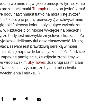
ołała we mnie największe emocje w tym sezonie
s prezentacji marki
Triumph
na sezon jesień-zima!
 body natychmiast trafiło na moja listę życzeń i
, aż założę je po raz pierwszy :) Zachwycił mnie
łęboki fioletowy kolor i połyskujące wykończenie
w kształcie piór. Mocne wycięcie na plecach i
ły, że body jest niezwykle zmysłowe i kuszące! Za
ątkowo delikatny tiul oraz elastyczność. Muszę
onic Essence
jest prawdziwą perełką w mojej
oczuć się naprawdę fantastycznie! Jeśli śledzicie
 zapewne pamiętacie, że zdjęcia zrobiliśmy w
we wrocławskim
Sky Tower
. Już drugi raz miałam
 tam czas i przyznam, że była to miła chwila
wytchnienia i relaksu :)