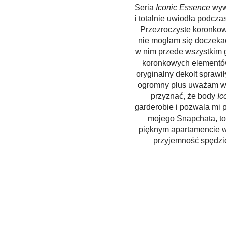
Seria
Iconic Essence
wyw
i totalnie uwiodła podcza
Przezroczyste koronkowe
nie mogłam się doczekać
w nim przede wszystkim g
koronkowych elementów 
oryginalny dekolt sprawi
ogromny plus uważam wyj
przyznać, że body
Ic
garderobie i pozwala mi p
mojego Snapchata, to
pięknym apartamencie 
przyjemność spędzić