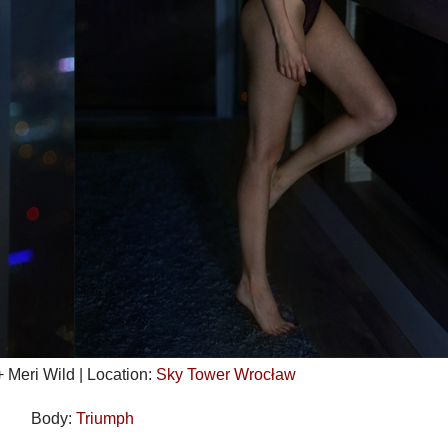
 Meri Wild | Location:
Sky Tower Wrocław
Body:
Triumph