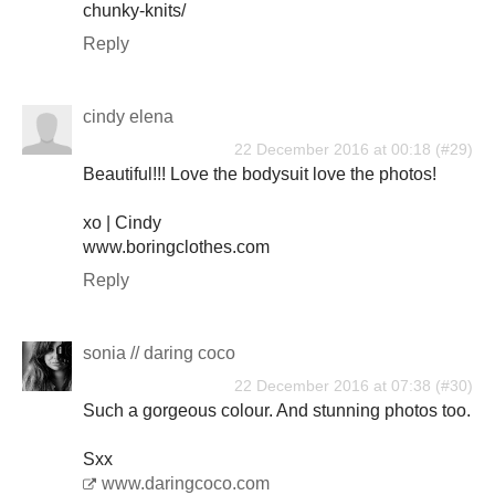
chunky-knits/
Reply
cindy elena
22 December 2016 at 00:18
Beautiful!!! Love the bodysuit love the photos!
xo | Cindy
www.boringclothes.com
Reply
sonia // daring coco
22 December 2016 at 07:38
Such a gorgeous colour. And stunning photos too.
Sxx
www.daringcoco.com