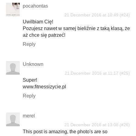
pocahontas
21 December 2016 at 10:49
Uwilbiam Cię!
Pozujesz nawet w samej bieliźnie z taką klasą, że
aż chce się patrzeć!
Reply
Unknown
21 December 2016 at 11:17
Super!
www.fitnessizycie.pl
Reply
merel
21 December 2016 at 13:08
This post is amazing, the photo's are so