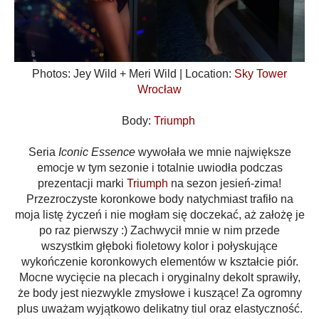
Photos: Jey Wild + Meri Wild | Location:
Sky Tower
Wrocław
Body:
Triumph
Seria
Iconic Essence
wywołała we mnie największe
emocje w tym sezonie i totalnie uwiodła podczas
prezentacji marki
Triumph
na sezon jesień-zima!
Przezroczyste koronkowe body natychmiast trafiło na
moja listę życzeń i nie mogłam się doczekać, aż założę je
po raz pierwszy :) Zachwycił mnie w nim przede
wszystkim głęboki fioletowy kolor i połyskujące
wykończenie koronkowych elementów w kształcie piór.
Mocne wycięcie na plecach i oryginalny dekolt sprawiły,
że body jest niezwykle zmysłowe i kuszące! Za ogromny
plus uważam wyjątkowo delikatny tiul oraz elastyczność.