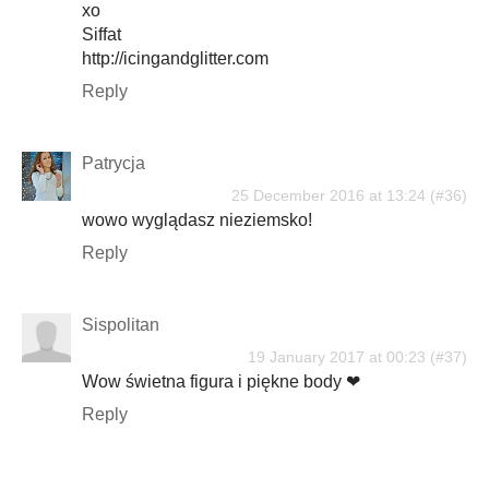
xo
Siffat
http://icingandglitter.com
Reply
Patrycja
25 December 2016 at 13:24
wowo wyglądasz nieziemsko!
Reply
Sispolitan
19 January 2017 at 00:23
Wow świetna figura i piękne body ❤
Reply