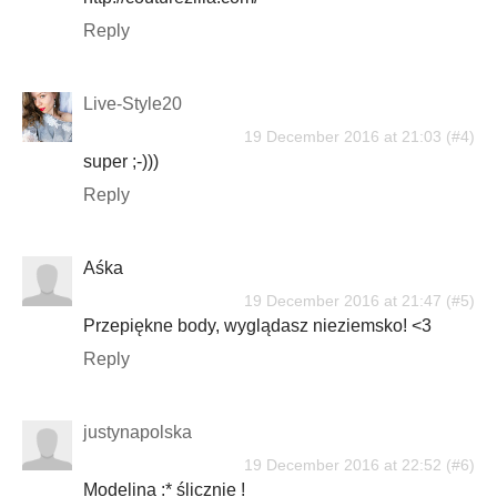
Reply
Live-Style20
19 December 2016 at 21:03
super ;-)))
Reply
Aśka
19 December 2016 at 21:47
Przepiękne body, wyglądasz nieziemsko! <3
Reply
justynapolska
19 December 2016 at 22:52
Modelina :* ślicznie !