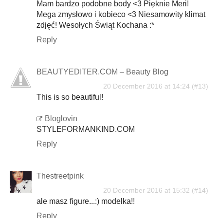
Mam bardzo podobne body <3 Pięknie Meri!
Mega zmysłowo i kobieco <3 Niesamowity klimat
zdjęć! Wesołych Świąt Kochana :*
Reply
BEAUTYEDITER.COM – Beauty Blog
20 December 2016 at 14:24
This is so beautiful!
Bloglovin
STYLEFORMANKIND.COM
Reply
Thestreetpink
20 December 2016 at 15:32
ale masz figure...:) modelka!!
Reply