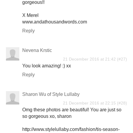
gorgeous!!
X Merel
www.andathousandwords.com
Reply
Nevena Krstic
21 December 2016 at 21:42
You look amazing! :) xx
Reply
Sharon Wu of Style Lullaby
21 December 2016 at 22:15
Omg these photos are beautiful! You are just so
so gorgeous xo, sharon
http://www.stylelullaby.com/fashion/tis-season-