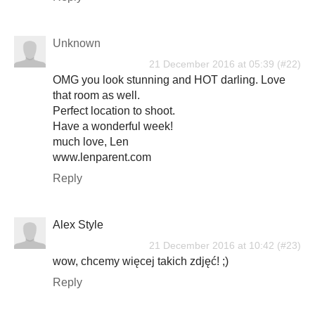
Unknown
21 December 2016 at 05:39
OMG you look stunning and HOT darling. Love
that room as well.
Perfect location to shoot.
Have a wonderful week!
much love, Len
www.lenparent.com
Reply
Alex Style
21 December 2016 at 10:42
wow, chcemy więcej takich zdjęć! ;)
Reply