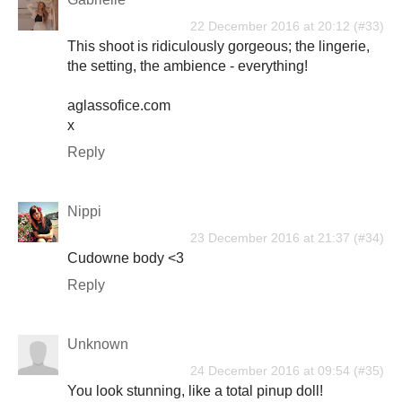
22 December 2016 at 20:12
This shoot is ridiculously gorgeous; the lingerie,
the setting, the ambience - everything!
aglassofice.com
x
Reply
Nippi
23 December 2016 at 21:37
Cudowne body <3
Reply
Unknown
24 December 2016 at 09:54
You look stunning, like a total pinup doll!