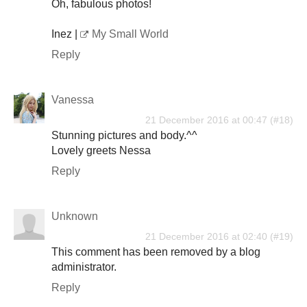
Oh, fabulous photos!
Inez |
My Small World
Reply
Vanessa
21 December 2016 at 00:47
Stunning pictures and body.^^
Lovely greets Nessa
Reply
Unknown
21 December 2016 at 02:40
This comment has been removed by a blog
administrator.
Reply