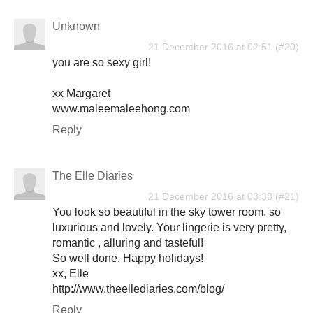
Unknown
21 December 2016 at 02:51
you are so sexy girl!
xx Margaret
www.maleemaleehong.com
Reply
The Elle Diaries
21 December 2016 at 03:38
You look so beautiful in the sky tower room, so
luxurious and lovely. Your lingerie is very pretty,
romantic , alluring and tasteful!
So well done. Happy holidays!
xx, Elle
http://www.theellediaries.com/blog/
Reply