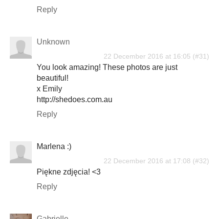
Reply
Unknown
22 December 2016 at 16:05
You look amazing! These photos are just
beautiful!
x Emily
http://shedoes.com.au
Reply
Marlena :)
22 December 2016 at 17:08
Piękne zdjęcia! <3
Reply
Gabrielle