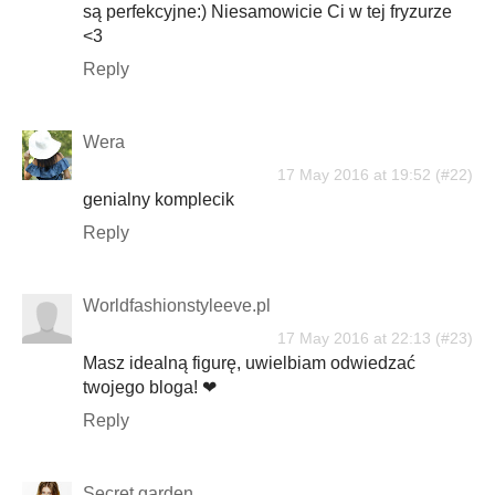
są perfekcyjne:) Niesamowicie Ci w tej fryzurze
<3
Reply
Wera
17 May 2016 at 19:52
genialny komplecik
Reply
Worldfashionstyleeve.pl
17 May 2016 at 22:13
Masz idealną figurę, uwielbiam odwiedzać
twojego bloga! ❤
Reply
Secret garden