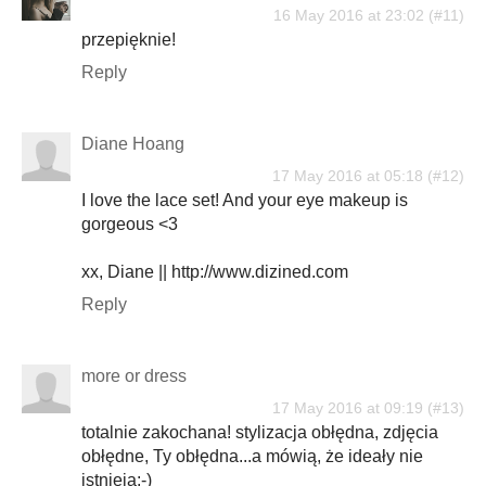
16 May 2016 at 23:02
przepięknie!
Reply
Diane Hoang
17 May 2016 at 05:18
I love the lace set! And your eye makeup is
gorgeous <3
xx, Diane || http://www.dizined.com
Reply
more or dress
17 May 2016 at 09:19
totalnie zakochana! stylizacja obłędna, zdjęcia
obłędne, Ty obłędna...a mówią, że ideały nie
istnieją:-)