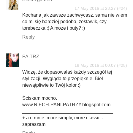
17 May 2016 at 23:27
Kochana jak zawsze zachwycasz, sama nie wiem
co mi się bardziej podoba, zestawik, czy
torebeczka ;) A może i buty? ;)
Reply
PA.TRZ
18 May 2016 at 00:07
Widzę, że dopasowałaś każdy szczegół tej
stylizacji! Wygląda to przepięknie. Biel
niewątpliwie to Twój kolor ;)
Ściskam mocno,
www.NIECH-PANI-PATRZY.blogspot.com
__________________________________
+ a u mnie: more simply, more classic -
zapraszam!