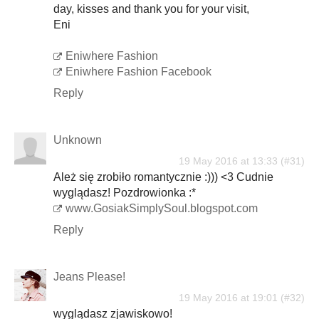
day, kisses and thank you for your visit,
Eni
Eniwhere Fashion
Eniwhere Fashion Facebook
Reply
Unknown
19 May 2016 at 13:33
Ależ się zrobiło romantycznie :))) <3 Cudnie
wyglądasz! Pozdrowionka :*
www.GosiakSimplySoul.blogspot.com
Reply
Jeans Please!
19 May 2016 at 19:01
wyglądasz zjawiskowo!