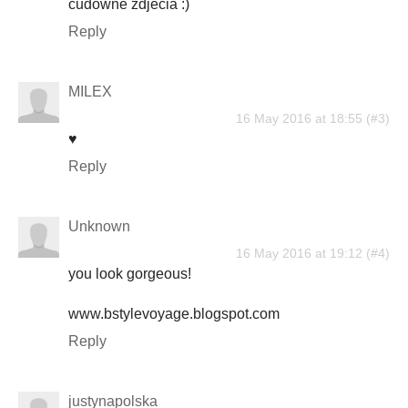
cudowne zdjecia :)
Reply
MILEX
16 May 2016 at 18:55
♥
Reply
Unknown
16 May 2016 at 19:12
you look gorgeous!
www.bstylevoyage.blogspot.com
Reply
justynapolska