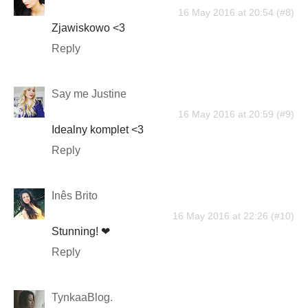
16 May 2016 at 20:54
Zjawiskowo <3
Reply
Say me Justine
16 May 2016 at 20:59
Idealny komplet <3
Reply
Inês Brito
16 May 2016 at 22:26
Stunning! ❤
Reply
TynkaaBlog.