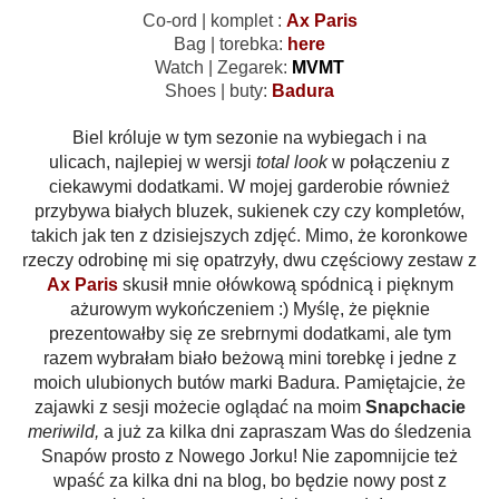
Co-ord | komplet :
Ax Paris
Bag | torebka:
here
Watch | Zegarek:
MVMT
Shoes | buty:
Badura
Biel króluje w tym sezonie na wybiegach i na
ulicach, najlepiej w wersji
total look
w połączeniu z
ciekawymi dodatkami. W mojej garderobie również
przybywa białych bluzek, sukienek czy czy kompletów,
takich jak ten z dzisiejszych zdjęć. Mimo, że koronkowe
rzeczy odrobinę mi się opatrzyły, dwu częściowy zestaw z
Ax Paris
skusił mnie ołówkową spódnicą i pięknym
ażurowym wykończeniem :) Myślę, że pięknie
prezentowałby się ze srebrnymi dodatkami, ale tym
razem wybrałam biało beżową mini torebkę i jedne z
moich ulubionych butów marki Badura. Pamiętajcie, że
zajawki z sesji możecie oglądać na moim
Snapchacie
meriwild,
a już za kilka dni zapraszam Was do śledzenia
Snapów prosto z Nowego Jorku! Nie zapomnijcie też
wpaść za kilka dni na blog, bo będzie nowy post z