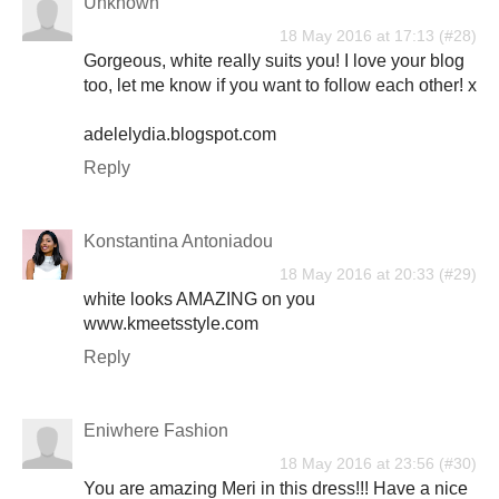
Unknown
18 May 2016 at 17:13
Gorgeous, white really suits you! I love your blog
too, let me know if you want to follow each other! x
adelelydia.blogspot.com
Reply
Konstantina Antoniadou
18 May 2016 at 20:33
white looks AMAZING on you
www.kmeetsstyle.com
Reply
Eniwhere Fashion
18 May 2016 at 23:56
You are amazing Meri in this dress!!! Have a nice