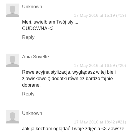
Unknown
17 May 2016 at 15:19
Meri, uwielbiam Twój styl...
CUDOWNA <3
Reply
Ania Soyelle
17 May 2016 at 16:59
Rewelacyjna stylizacja, wyglądasz w tej bieli
zjawiskowo :) dodatki również bardzo fajnie
dobrane.
Reply
Unknown
17 May 2016 at 18:42
Jak ja kocham oglądać Twoje zdjęcia <3 Zawsze