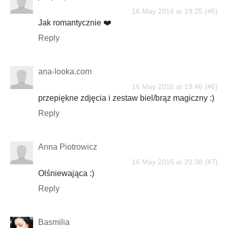
16 May 2016 at 19:25
Jak romantycznie ❤️
Reply
ana-looka.com
16 May 2016 at 19:46
przepiękne zdjęcia i zestaw biel/brąz magiczny :)
Reply
Anna Piotrowicz
16 May 2016 at 20:38
Olśniewająca :)
Reply
Basmilia