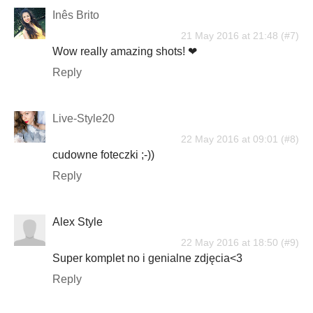
Inês Brito
21 May 2016 at 21:48
Wow really amazing shots! ❤
Reply
Live-Style20
22 May 2016 at 09:01
cudowne foteczki ;-))
Reply
Alex Style
22 May 2016 at 18:50
Super komplet no i genialne zdjęcia<3
Reply