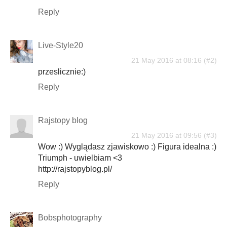
Reply
Live-Style20
21 May 2016 at 08:16
przeslicznie:)
Reply
Rajstopy blog
21 May 2016 at 09:56
Wow :) Wyglądasz zjawiskowo :) Figura idealna :)
Triumph - uwielbiam <3
http://rajstopyblog.pl/
Reply
Bobsphotography