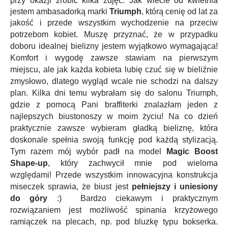
przy okazji zrobić kilka zdjęć.
Jak wiecie od kwietnia
jestem ambasadorką marki
Triumph
, którą cenię od lat za
jakość i przede wszystkim wychodzenie na przeciw
potrzebom kobiet.
Muszę przyznać, że w przypadku
doboru idealnej bielizny jestem wyjątkowo wymagająca!
Komfort i wygodę zawsze stawiam na pierwszym
miejscu, ale jak każda kobieta lubię czuć się w bieliźnie
zmysłowo, dlatego wygląd wcale nie schodzi na dalszy
plan. Kilka dni temu wybrałam się do salonu Triumph,
gdzie z pomocą Pani braffiterki znalazłam jeden z
najlepszych biustonoszy w moim życiu! Na co dzień
praktycznie zawsze wybieram gładką bieliznę, która
doskonale spełnia swoją funkcję pod każdą stylizacją.
Tym razem mój wybór padł na model
Magic Boost
Shape-up
, który zachwycił mnie pod wieloma
względami! Przede wszystkim innowacyjna konstrukcja
miseczek sprawia, że biust jest
pełniejszy i uniesiony
do góry
:) Bardzo ciekawym i praktycznym
rozwiązaniem jest możliwość spinania krzyżowego
ramiączek na plecach, np. pod bluzkę typu bokserka.