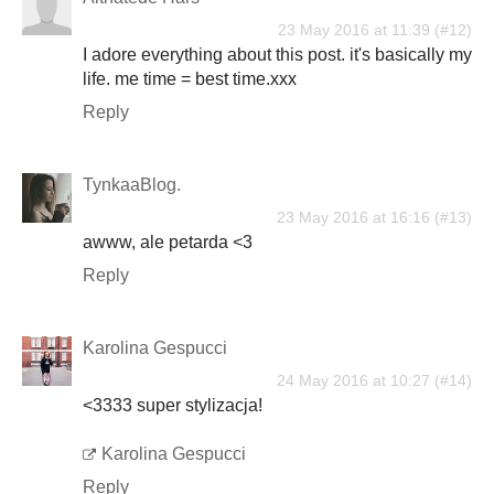
23 May 2016 at 11:39
I adore everything about this post. it's basically my
life. me time = best time.xxx
Reply
TynkaaBlog.
23 May 2016 at 16:16
awww, ale petarda <3
Reply
Karolina Gespucci
24 May 2016 at 10:27
<3333 super stylizacja!
Karolina Gespucci
Reply