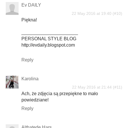
Ev DAILY
22 May 2016 at 19:40
Piękna!
______________________
PERSONAL STYLE BLOG
http://evdaily.blogspot.com
Reply
Karolina
22 May 2016 at 21:44
Ach, że zdjęcia są przepiękne to mało
powiedziane!
Reply
Althatede Hars