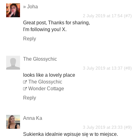
» Joha
2 July 2019 at 17:54
Great post, Thanks for sharing,
I'm following you! X.
Reply
The Glossychic
3 July 2019 at 13:37
looks like a lovely place
The Glossychic
Wonder Cottage
Reply
Anna Ka
3 July 2019 at 23:33
Sukienka idealnie wpisuje się w to miejsce.