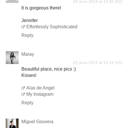
28 June 2019 at 13:45
It is gorgeous there!
Jennifer
Effortlessly Sophisticated
Reply
Maray
29 June 2019 at 19:54
Beautiful place, nice pics :)
Kisses!
Alas de Angel
My Instagram
Reply
Miguel Gouveia