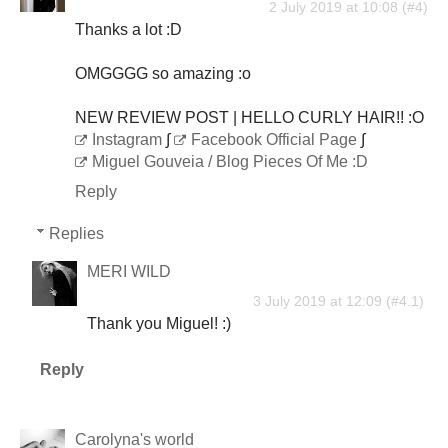
2 July 2019 at 10:08
Thanks a lot :D
OMGGGG so amazing :o
NEW REVIEW POST | HELLO CURLY HAIR!! :O
Instagram
∫
Facebook Official Page
∫
Miguel Gouveia / Blog Pieces Of Me :D
Reply
Replies
MERI WILD
3 July 2019 at 12:09
Thank you Miguel! :)
Reply
Carolyna's world