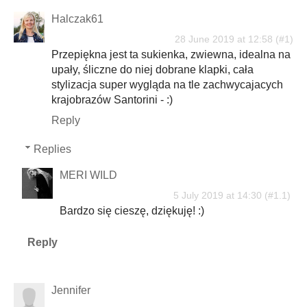
Halczak61
28 June 2019 at 12:58
Przepiękna jest ta sukienka, zwiewna, idealna na
upały, śliczne do niej dobrane klapki, cała
stylizacja super wygląda na tle zachwycajacych
krajobrazów Santorini - :)
Reply
Replies
MERI WILD
5 July 2019 at 14:30
Bardzo się cieszę, dziękuję! :)
Reply
Jennifer