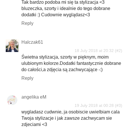
Tak bardzo podoba mi się ta stylizacja <3
bluzeczka, szorty i idealnie do tego dobrane
dodatki :) Cudownie wyglądasz<3
Reply
Halczak61
18 July 2018 at 20:32
Świetna stylizacja, szorty w pięknym, moim
ulubionym kolorze.Dodatki fantastycznie dobrane
do całości,a zdjęcia są zachwycające -:)
Reply
angelika eM
19 July 2018 at 00:28
wygladasz cudwnie, ja osobiscie uwielbiam cala
Twoja stylizacje i jak zawsze zachwycam sie
zdjeciami <3