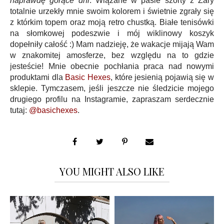
naprawdę gorące dni
. Wiązane w pasie szorty z Zary
totalnie urzekły mnie swoim kolorem i świetnie zgrały się
z którkim topem oraz moją retro chustką. Białe tenisówki
na słomkowej podeszwie i mój wiklinowy koszyk
dopełniły całość :) Mam nadzieję, że wakacje mijają Wam
w znakomitej amosferze, bez względu na to gdzie
jesteście! Mnie obecnie pochłania praca nad nowymi
produktami dla
Basic Hexes
, które jesienią pojawią się w
sklepie. Tymczasem, jeśli jeszcze nie śledzicie mojego
drugiego profilu na Instagramie, zapraszam serdecznie
tutaj:
@basichexes
.
YOU MIGHT ALSO LIKE