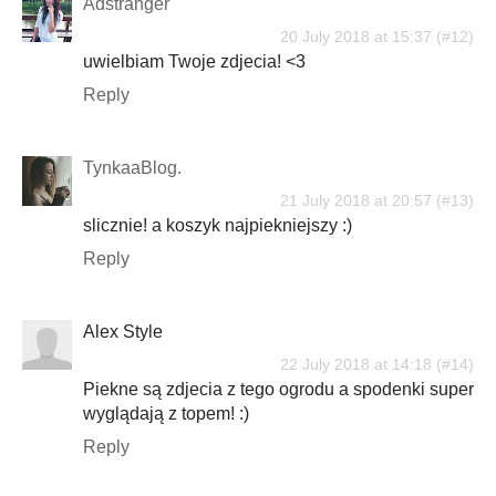
Adstranger
20 July 2018 at 15:37
uwielbiam Twoje zdjecia! <3
Reply
TynkaaBlog.
21 July 2018 at 20:57
slicznie! a koszyk najpiekniejszy :)
Reply
Alex Style
22 July 2018 at 14:18
Piekne są zdjecia z tego ogrodu a spodenki super
wyglądają z topem! :)
Reply