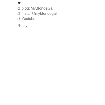
❤
blog: MyBlondeGal
insta: @myblondegal
Youtube
Reply