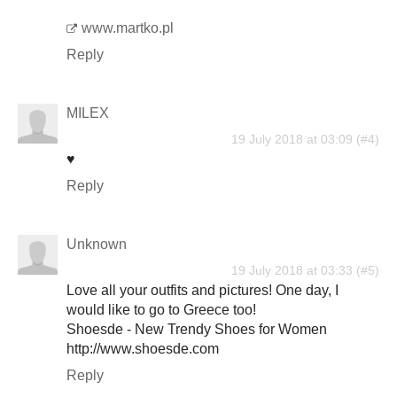
www.martko.pl
Reply
MILEX
19 July 2018 at 03:09
♥
Reply
Unknown
19 July 2018 at 03:33
Love all your outfits and pictures! One day, I
would like to go to Greece too!
Shoesde - New Trendy Shoes for Women
http://www.shoesde.com
Reply