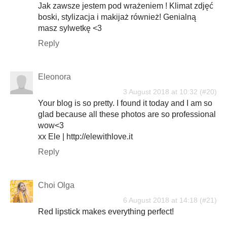
Jak zawsze jestem pod wrażeniem ! Klimat zdjęć
boski, stylizacja i makijaż również! Genialną
masz sylwetkę <3
Reply
Eleonora
3 August 2018 at 10:32
Your blog is so pretty. I found it today and I am so
glad because all these photos are so professional
wow<3
xx Ele | http://elewithlove.it
Reply
Choi Olga
6 August 2018 at 14:18
Red lipstick makes everything perfect!