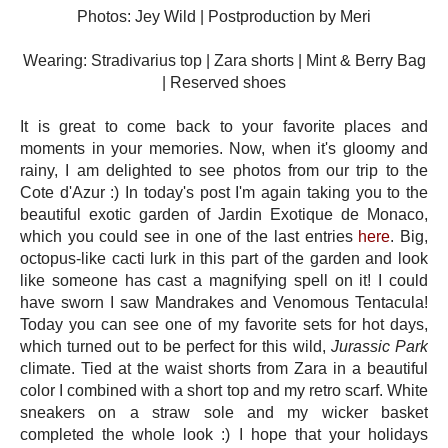
Photos: Jey Wild | Postproduction by Meri
Wearing: Stradivarius top | Zara shorts | Mint & Berry Bag
| Reserved shoes
It is great to come back to your favorite places and
moments in your memories. Now, when it's gloomy and
rainy, I am delighted to see photos from our trip to the
Cote d'Azur :) In today's post I'm again taking you to the
beautiful exotic garden of Jardin Exotique de Monaco,
which you could see in one of the last entries
here
. Big,
octopus-like cacti lurk in this part of the garden and look
like someone has cast a magnifying spell on it! I could
have sworn I saw Mandrakes and Venomous Tentacula!
Today you can see one of my favorite sets for hot days,
which turned out to be perfect for this wild,
Jurassic Park
climate. Tied at the waist shorts from Zara in a beautiful
color I combined with a short top and my retro scarf. White
sneakers on a straw sole and my wicker basket
completed the whole look :) I hope that your holidays