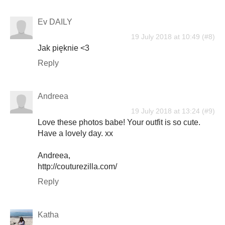
Ev DAILY
19 July 2018 at 10:49
Jak pięknie <3
Reply
Andreea
19 July 2018 at 13:24
Love these photos babe! Your outfit is so cute.
Have a lovely day. xx
Andreea,
http://couturezilla.com/
Reply
Katha