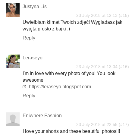
Justyna Lis
23 July 2018 at 12:13
Uwielbiam klimat Twoich zdjęć! Wyglądasz jak
wyjęta prosto z bajki :)
Reply
Leraseyo
23 July 2018 at 13:04
I'm in love with every photo of you! You look
awesome!
https://leraseyo.blogspot.com
Reply
Eniwhere Fashion
23 July 2018 at 22:55
I love your shorts and these beautiful photos!!!