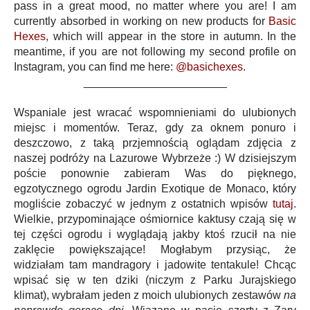
pass in a great mood, no matter where you are! I am
currently absorbed in working on new products for
Basic
Hexes
, which will appear in the store in autumn. In the
meantime, if you are not following my second profile on
Instagram, you can find me here:
@basichexes
.
_______________________
Wspaniale jest wracać wspomnieniami do ulubionych
miejsc i momentów. Teraz, gdy za oknem ponuro i
deszczowo, z taką przjemnością oglądam zdjęcia z
naszej podróży na Lazurowe Wybrzeże :) W dzisiejszym
poście ponownie zabieram Was do pięknego,
egzotycznego ogrodu Jardin Exotique de Monaco, który
mogliście zobaczyć w jednym z ostatnich wpisów
tutaj
.
Wielkie, przypominające ośmiornice kaktusy czają się w
tej części ogrodu i wyglądają jakby ktoś rzucił na nie
zaklęcie powiększające! Mogłabym przysiąc, że
widziałam tam mandragory i jadowite tentakule! Chcąc
wpisać się w ten dziki (niczym z Parku Jurajskiego
klimat), wybrałam jeden z moich ulubionych zestawów
na