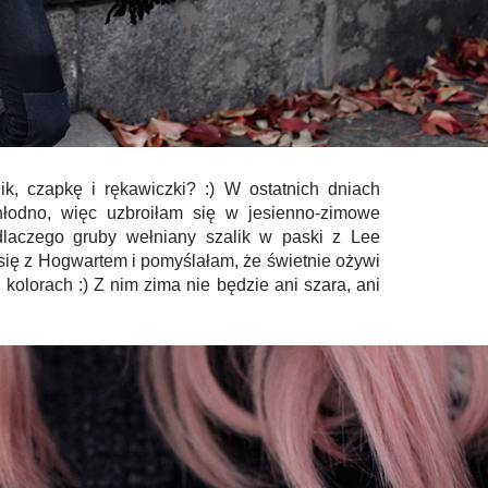
ik, czapkę i rękawiczki? :) W ostatnich dniach
hłodno, więc uzbroiłam się w jesienno-zimowe
dlaczego gruby wełniany szalik w paski z Lee
 się z Hogwartem i pomyślałam, że świetnie ożywi
kolorach :) Z nim zima nie będzie ani szara, ani