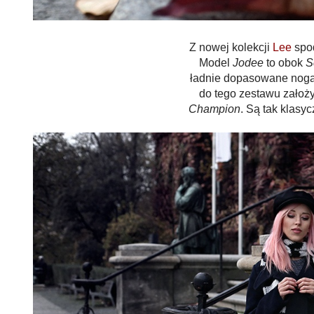
Z nowej kolekcji
Lee
spo
Model
Jodee
to obok
S
ładnie dopasowane nogaw
do tego zestawu założ
Champion
. Są tak klasy