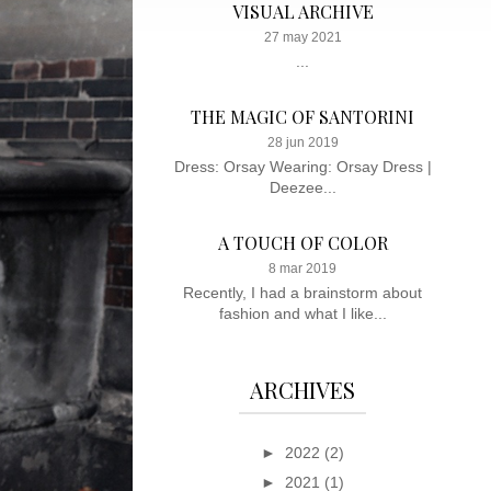
VISUAL ARCHIVE
27 may 2021
...
THE MAGIC OF SANTORINI
28 jun 2019
Dress: Orsay Wearing: Orsay Dress |
Deezee...
A TOUCH OF COLOR
8 mar 2019
Recently, I had a brainstorm about
fashion and what I like...
ARCHIVES
►
2022
(2)
►
2021
(1)