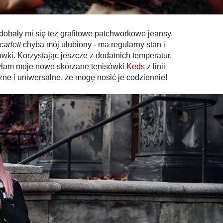
dobały mi się też grafitowe patchworkowe jeansy.
carlett
chyba mój ulubiony - ma regularny stan i
ki. Korzystając jeszcze z dodatnich temperatur,
yłam moje nowe skórzane tenisówki
Keds
z linii
czne i uniwersalne, że mogę nosić je codziennie!