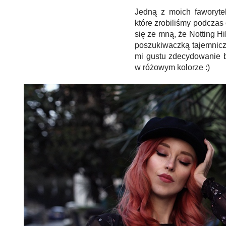
Jedną z moich faworyte
które zrobiliśmy podczas
się ze mną, że Notting H
poszukiwaczką tajemnicz
mi gustu zdecydowanie b
w różowym kolorze :)