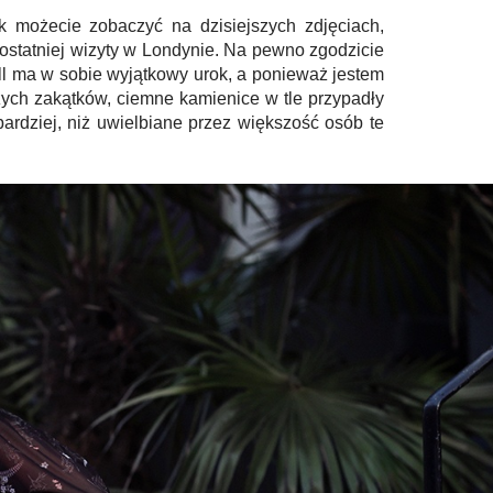
k możecie zobaczyć na dzisiejszych zdjęciach,
 ostatniej wizyty w Londynie. Na pewno zgodzicie
ill ma w sobie wyjątkowy urok, a ponieważ jestem
ych zakątków, ciemne kamienice w tle przypadły
ardziej, niż uwielbiane przez większość osób te