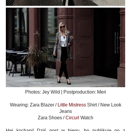
Photos: Jey Wild | Postproduction: Meri
Wearing: Zara Blazer /
Little Mistress
Shirt / New Look
Jeans
Zara Shoes /
Circurl
Watch
Hej kochani! Dziś post w biegu, bo publikuję go z