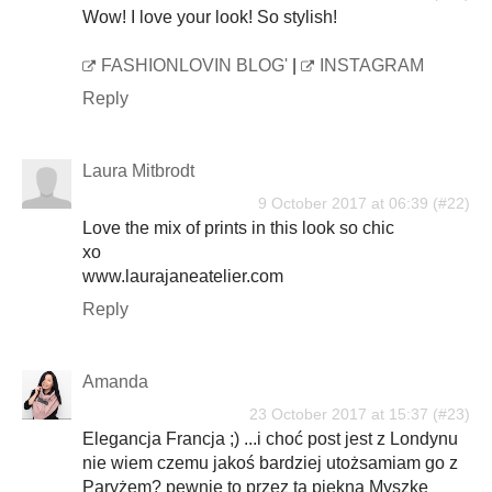
Wow! I love your look! So stylish!
FASHIONLOVIN BLOG'
|
INSTAGRAM
Reply
Laura Mitbrodt
9 October 2017 at 06:39
Love the mix of prints in this look so chic
xo
www.laurajaneatelier.com
Reply
Amanda
23 October 2017 at 15:37
Elegancja Francja ;) ...i choć post jest z Londynu
nie wiem czemu jakoś bardziej utożsamiam go z
Paryżem? pewnie to przez tą piękną Myszkę