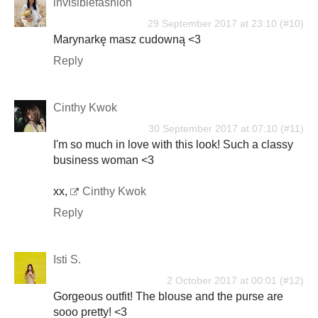
invisiblefashion
29 September 2017 at 23:10
Marynarkę masz cudowną <3
Reply
Cinthy Kwok
30 September 2017 at 07:10
I'm so much in love with this look! Such a classy
business woman <3
xx,
Cinthy Kwok
Reply
Isti S.
2 October 2017 at 00:01
Gorgeous outfit! The blouse and the purse are
sooo pretty! <3