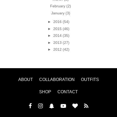
February
(2)
January
(3)
►
2016
(54)
►
2015
(46)
►
2014
(35)
►
2013
(27)
►
2012
(42)
ABOUT
COLLABORATION
OUTFITS
SHOP
CONTACT