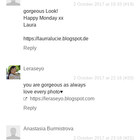
2 October 2017 at 19:33
gorgeous Look!
Happy Monday xx
Laura
https://laurralucie.blogspot.de
Reply
Leraseyo
2 October 2017 at 22:16
you are gorgeous as always
love every photo♥
https://leraseyo.blogspot.com
Reply
Anastasia Burmistrova
2 October 2017 at 23:18