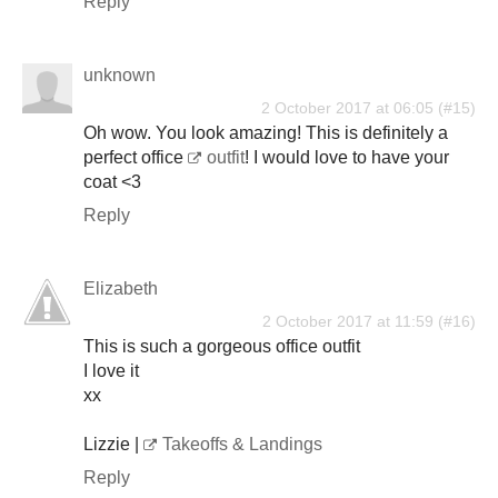
Reply
unknown
2 October 2017 at 06:05
Oh wow. You look amazing! This is definitely a
perfect office
outfit
! I would love to have your
coat <3
Reply
Elizabeth
2 October 2017 at 11:59
This is such a gorgeous office outfit
I love it
xx
Lizzie |
Takeoffs & Landings
Reply