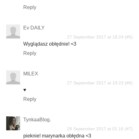
Reply
Ev DAILY
27 September 2017 at 18:24
Wyglądasz obłędnie! <3
Reply
MILEX
27 September 2017 at 19:23
♥
Reply
TynkaaBlog.
28 September 2017 at 01:16
pieknie! marynarka obłędna <3