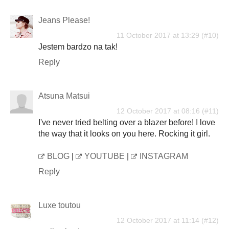
Jeans Please!
11 October 2017 at 13:29
Jestem bardzo na tak!
Reply
Atsuna Matsui
12 October 2017 at 08:16
I've never tried belting over a blazer before! I love
the way that it looks on you here. Rocking it girl.
BLOG
|
YOUTUBE
|
INSTAGRAM
Reply
Luxe toutou
12 October 2017 at 11:14