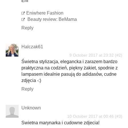
Eni
Eniwhere Fashion
Beauty review: BeMama
Reply
Halczak61
9 October 2017 at 23:32
Świetna stylizacja, elegancka i zarazem bardzo
praktyczna na codzień, piękny żakiet, spodnie z
lampasem idealnie pasują do adidasów, cudne
zdjęcia -:)
Reply
Unknown
10 October 2017 at 00:46
Swietna marynarka i cudowne zdjecia!