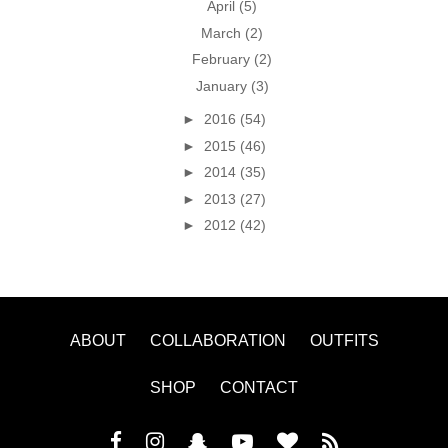
April
(5)
March
(2)
February
(2)
January
(3)
►
2016
(54)
►
2015
(46)
►
2014
(35)
►
2013
(27)
►
2012
(42)
ABOUT
COLLABORATION
OUTFITS
SHOP
CONTACT