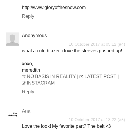
http://www.gloryofthesnow.com
Reply
Anonymous
10 October 2017 at 05:12
what a cute blazer. i love the sleeves pushed up!
xoxo,
meredith
NO BASIS IN REALITY
|
LATEST POST
|
INSTAGRAM
Reply
Ana.
10 October 2017 at 13:22
Love the look! My favorite part? The belt <3