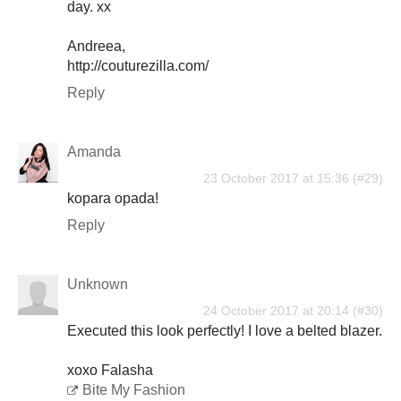
day. xx
Andreea,
http://couturezilla.com/
Reply
Amanda
23 October 2017 at 15:36
kopara opada!
Reply
Unknown
24 October 2017 at 20:14
Executed this look perfectly! I love a belted blazer.
xoxo Falasha
Bite My Fashion