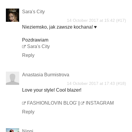
Sara's City
14 October 2017 at 15:42
Nieziemsko, jak zawsze kochana! ♥
Pozdrawiam
Sara's City
Reply
Anastasia Burmistrova
14 October 2017 at 17:43
Love your style! Cool blazer!
FASHIONLOVIN BLOG'
|
INSTAGRAM
Reply
Nippi