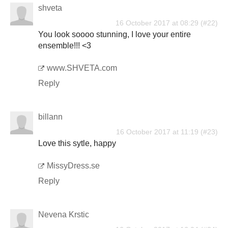
shveta
16 October 2017 at 08:29
You look soooo stunning, I love your entire
ensemble!!! <3
www.SHVETA.com
Reply
billann
16 October 2017 at 11:19
Love this sytle, happy
MissyDress.se
Reply
Nevena Krstic