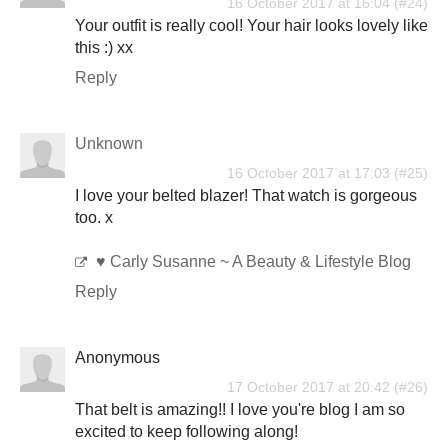
16 October 2017 at 16:04
Your outfit is really cool! Your hair looks lovely like
this :) xx
Reply
Unknown
16 October 2017 at 17:03
I love your belted blazer! That watch is gorgeous
too. x
♥ Carly Susanne ~ A Beauty & Lifestyle Blog
Reply
Anonymous
17 October 2017 at 20:42
That belt is amazing!! I love you're blog I am so
excited to keep following along!