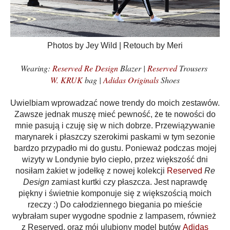
Photos by Jey Wild | Retouch by Meri
Wearing:
Reserved Re Design
Blazer |
Reserved
Trousers
W. KRUK
bag |
Adidas Originals
Shoes
Uwielbiam wprowadzać nowe trendy do moich zestawów.
Zawsze jednak muszę mieć pewność, że te nowości do
mnie pasują i czuję się w nich dobrze. Przewiązywanie
marynarek i płaszczy szerokimi paskami w tym sezonie
bardzo przypadło mi do gustu.
Ponieważ podczas mojej
wizyty w Londynie było ciepło, przez większość dni
nosiłam żakiet w jodełkę z nowej kolekcji
Reserved
Re
Design
zamiast kurtki czy płaszcza. Jest naprawdę
piękny i świetnie komponuje się z większością moich
rzeczy :)
Do całodziennego biegania po mieście
wybrałam super wygodne spodnie z lampasem, również
z Reserved, oraz mój ulubiony model butów
Adidas