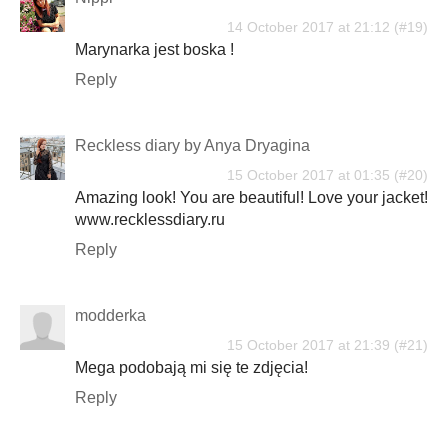
14 October 2017 at 21:12
Marynarka jest boska !
Reply
Reckless diary by Anya Dryagina
15 October 2017 at 01:35
Amazing look! You are beautiful! Love your jacket!
www.recklessdiary.ru
Reply
modderka
15 October 2017 at 21:39
Mega podobają mi się te zdjęcia!
Reply