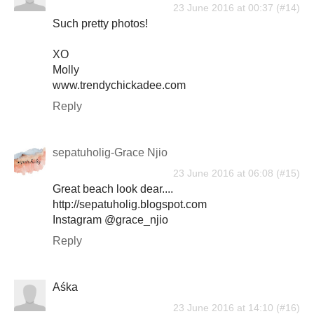
23 June 2016 at 00:37
Such pretty photos!
XO
Molly
www.trendychickadee.com
Reply
sepatuholig-Grace Njio
23 June 2016 at 06:08
Great beach look dear....
http://sepatuholig.blogspot.com
Instagram @grace_njio
Reply
Aśka
23 June 2016 at 14:10