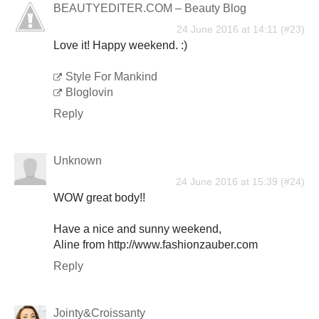
BEAUTYEDITER.COM – Beauty Blog
24 June 2016 at 14:11
Love it! Happy weekend. :)
Style For Mankind
Bloglovin
Reply
Unknown
24 June 2016 at 15:39
WOW great body!!
Have a nice and sunny weekend,
Aline from http://www.fashionzauber.com
Reply
Jointy&Croissanty