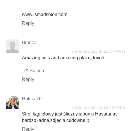
www.ismurfshion.com
Reply
Bianca
29 June 2016 at 21:04
Amazing pics and amazing place, loved!
-
Bianca
Reply
Halczak61
30 June 2016 at 15:46
Strój kąpielowy jest śliczny,japonki Havaianas
bardzo ładne,zdjęcia cudowne :)
Reply