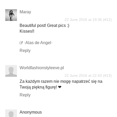
Maray
22 June 2016 at 19:36
Beautiful post! Great pics :)
Kisses!!
·Alas de Angel·
Reply
Worldfashionstyleeve.pl
22 June 2016 at 22:43
Za każdym razem nie mogę napatrzeć się na
Twoją piękną figurę! ❤
Reply
Anonymous