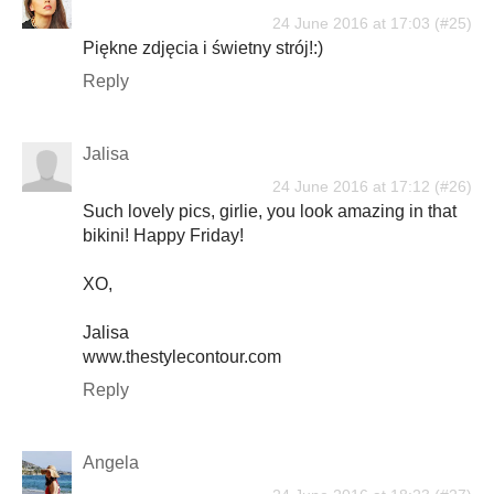
24 June 2016 at 17:03
Piękne zdjęcia i świetny strój!:)
Reply
Jalisa
24 June 2016 at 17:12
Such lovely pics, girlie, you look amazing in that
bikini! Happy Friday!
XO,
Jalisa
www.thestylecontour.com
Reply
Angela