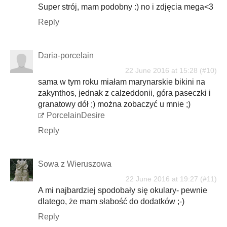
Super strój, mam podobny :) no i zdjęcia mega<3
Reply
Daria-porcelain
22 June 2016 at 15:28
sama w tym roku miałam marynarskie bikini na
zakynthos, jednak z calzeddonii, góra paseczki i
granatowy dół ;) można zobaczyć u mnie ;)
PorcelainDesire
Reply
Sowa z Wieruszowa
22 June 2016 at 19:27
A mi najbardziej spodobały się okulary- pewnie
dlatego, że mam słabość do dodatków ;-)
Reply