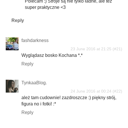
Polecam :) Stroje są nie tylko ładne, ale też
super praktyczne <3
Reply
fashdarkness
23 June 2016 at 21:25
Wyglądasz bosko Kochana *.*
Reply
TynkaaBlog.
24 June 2016 at 00:24
ależ tam cudownie! zazdroszcze :) piękny strój,
figura no i fotki! :*
Reply