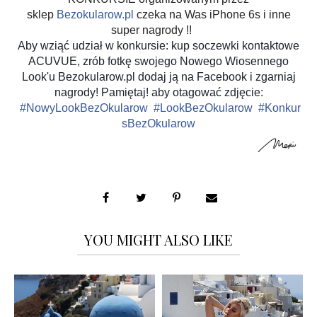
sklep
Bezokularow.pl
czeka na Was iPhone 6s i inne
super nagrody !!
Aby wziąć udział w konkursie: kup soczewki kontaktowe
ACUVUE, zrób fotkę swojego Nowego Wiosennego
Look'u Bezokularow.pl dodaj ją na Facebook i zgarniaj
nagrody! Pamiętaj! aby otagować zdjęcie:
‪#‎
NowyLookBezOkularow‬
‪#‎
LookBezOkularow‬
‪#‎
Konkur
sBezOkularow
YOU MIGHT ALSO LIKE