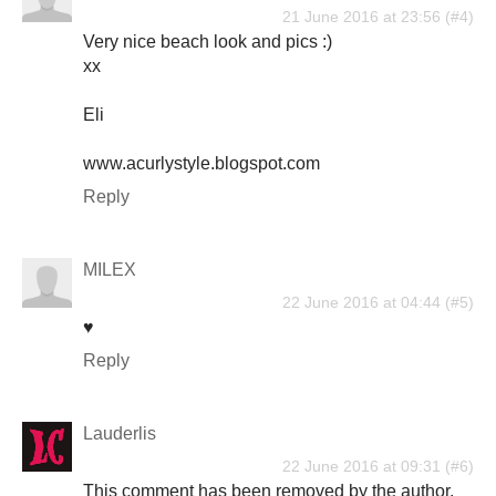
21 June 2016 at 23:56
Very nice beach look and pics :)
xx
Eli
www.acurlystyle.blogspot.com
Reply
MILEX
22 June 2016 at 04:44
♥
Reply
Lauderlis
22 June 2016 at 09:31
This comment has been removed by the author.