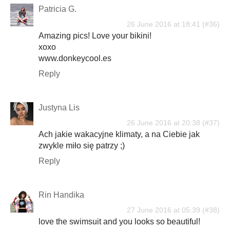
Patricia G.
26 June 2016 at 18:41
Amazing pics! Love your bikini!
xoxo
www.donkeycool.es
Reply
Justyna Lis
26 June 2016 at 20:38
Ach jakie wakacyjne klimaty, a na Ciebie jak
zwykle miło się patrzy ;)
Reply
Rin Handika
27 June 2016 at 05:39
love the swimsuit and you looks so beautiful!