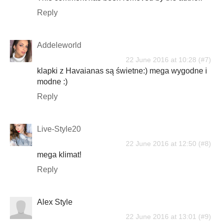
Reply
Addeleworld
22 June 2016 at 10:28
klapki z Havaianas są świetne:) mega wygodne i
modne :)
Reply
Live-Style20
22 June 2016 at 12:50
mega klimat!
Reply
Alex Style
22 June 2016 at 13:01