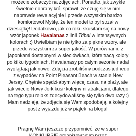
możecie zobaczyć na zdjęciach. Ponadto, jak zwykle
świetnie dobrany krój sprawił, że czuję się w nim
naprawdę rewelacyjnie i przede wszystkim bardzo
komfortowo! Myślę, że ten model to był strzał w
dziesiątkę! Dodatkowo, jak co roku skusiłam się na nowy
wzór japonek
Havaianas
z linii
Tribal
w intensywnych
kolorach :) Uwielbiam je nie tylko za piękne wzory, ale
przede wszystkim za super jakość. W porównaniu z
japonkami dostępnymi w sieciówkach, które tracą kolory
po kilku tygodniach, Havaianasy po całym sezonie nadal
wyglądają jak nowe.
Zdjęcia zrobiliśmy podczas jednego
z wypadów na Point Pleasant Beach w stanie New
Jersey. Chętnie spędziłabym więcej czasu na plaży, ale
jak wiecie Nowy Jork kusił kolejnymi atrakcjami, dlatego
na tego typu relaks zdecydowaliśmy się tylko dwa razy :)
Mam nadzieję, że zdjęcia się Wam spodobają, a kolejny
post z wyjazdu już w piątek na blogu!
__________
Pragnę Wam jeszcze
przypomnieć
, że w super
KONKURSIE organizowanym przez