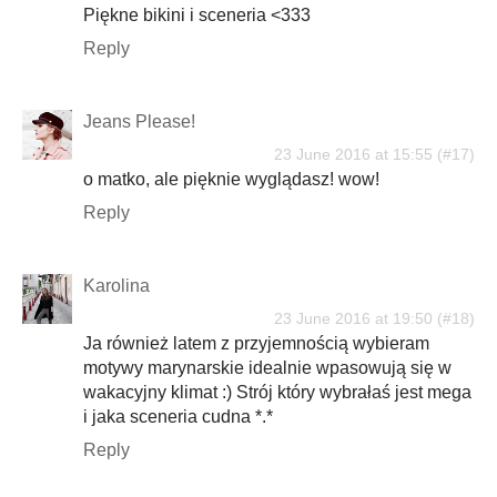
Piękne bikini i sceneria <333
Reply
Jeans Please!
23 June 2016 at 15:55
o matko, ale pięknie wyglądasz! wow!
Reply
Karolina
23 June 2016 at 19:50
Ja również latem z przyjemnością wybieram
motywy marynarskie idealnie wpasowują się w
wakacyjny klimat :) Strój który wybrałaś jest mega
i jaka sceneria cudna *.*
Reply