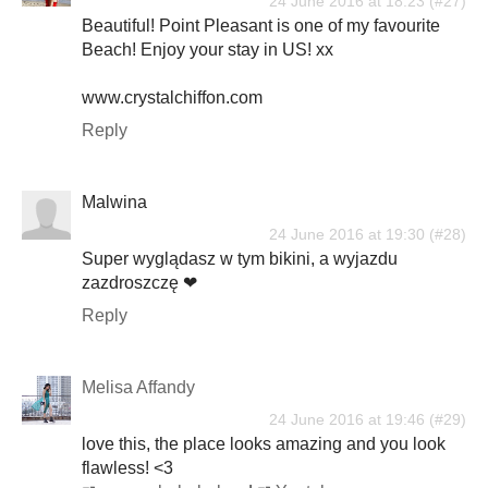
24 June 2016 at 18:23
Beautiful! Point Pleasant is one of my favourite
Beach! Enjoy your stay in US! xx
www.crystalchiffon.com
Reply
Malwina
24 June 2016 at 19:30
Super wyglądasz w tym bikini, a wyjazdu
zazdroszczę ❤
Reply
Melisa Affandy
24 June 2016 at 19:46
love this, the place looks amazing and you look
flawless! <3