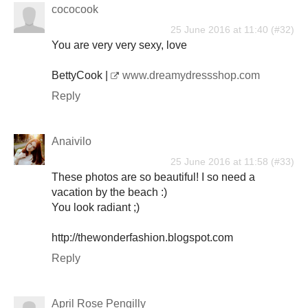
cococook
25 June 2016 at 11:40
You are very very sexy, love
BettyCook |
www.dreamydressshop.com
Reply
Anaivilo
25 June 2016 at 11:58
These photos are so beautiful! I so need a
vacation by the beach :)
You look radiant ;)
http://thewonderfashion.blogspot.com
Reply
April Rose Pengilly