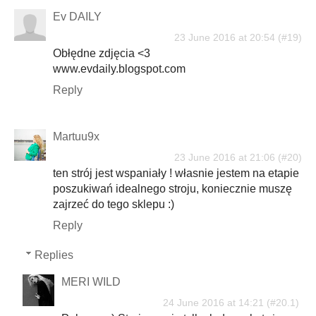
Ev DAILY
23 June 2016 at 20:54
Obłędne zdjęcia <3
www.evdaily.blogspot.com
Reply
Martuu9x
23 June 2016 at 21:06
ten strój jest wspaniały ! własnie jestem na etapie
poszukiwań idealnego stroju, koniecznie muszę
zajrzeć do tego sklepu :)
Reply
Replies
MERI WILD
24 June 2016 at 14:21