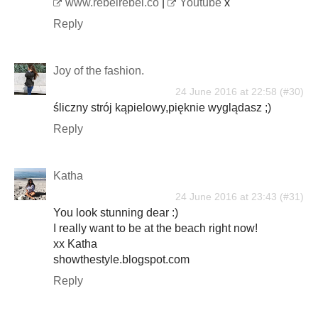
www.rebelrebel.co
|
Youtube
x
Reply
Joy of the fashion.
24 June 2016 at 22:58
śliczny strój kąpielowy,pięknie wyglądasz ;)
Reply
Katha
24 June 2016 at 23:43
You look stunning dear :)
I really want to be at the beach right now!
xx Katha
showthestyle.blogspot.com
Reply