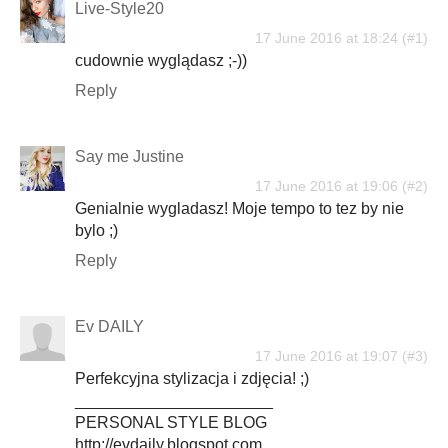
Live-Style20
17 June 2016 at 18:24
cudownie wyglądasz ;-))
Reply
Say me Justine
17 June 2016 at 19:06
Genialnie wygladasz! Moje tempo to tez by nie
bylo ;)
Reply
Ev DAILY
17 June 2016 at 19:07
Perfekcyjna stylizacja i zdjęcia! ;)
______________________
PERSONAL STYLE BLOG
http://evdaily.blogspot.com