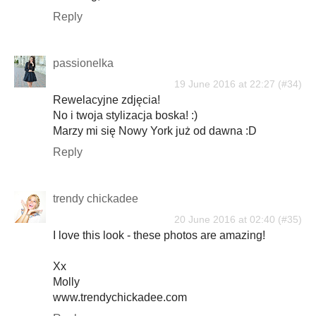
Reply
passionelka
19 June 2016 at 22:27
Rewelacyjne zdjęcia!
No i twoja stylizacja boska! :)
Marzy mi się Nowy York już od dawna :D
Reply
trendy chickadee
20 June 2016 at 02:40
I love this look - these photos are amazing!
Xx
Molly
www.trendychickadee.com