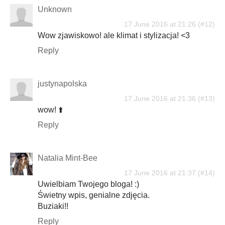
Unknown
17 June 2016 at 21:26
Wow zjawiskowo! ale klimat i stylizacja! <3
Reply
justynapolska
17 June 2016 at 21:36
wow! ⬆️
Reply
Natalia Mint-Bee
17 June 2016 at 21:37
Uwielbiam Twojego bloga! :)
Świetny wpis, genialne zdjęcia.
Buziaki!!
Reply