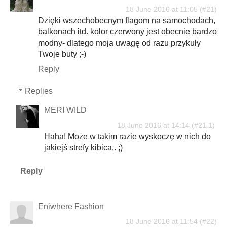
18 June 2016 at 11:05
Dzięki wszechobecnym flagom na samochodach,
balkonach itd. kolor czerwony jest obecnie bardzo
modny- dlatego moja uwagę od razu przykuły
Twoje buty ;-)
Reply
Replies
MERI WILD
18 June 2016 at 14:14
Haha! Może w takim razie wyskoczę w nich do
jakiejś strefy kibica.. ;)
Reply
Eniwhere Fashion
18 June 2016 at 11:54