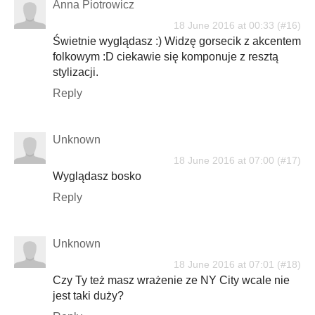
Anna Piotrowicz
18 June 2016 at 00:33
Świetnie wyglądasz :) Widzę gorsecik z akcentem
folkowym :D ciekawie się komponuje z resztą
stylizacji.
Reply
Unknown
18 June 2016 at 07:00
Wyglądasz bosko
Reply
Unknown
18 June 2016 at 07:01
Czy Ty też masz wrażenie ze NY City wcale nie
jest taki duży?