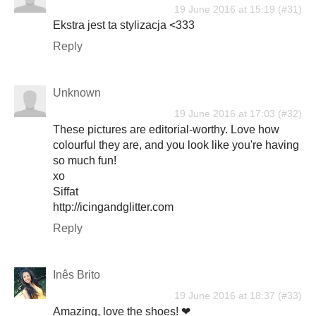
19 June 2016 at 15:19
Ekstra jest ta stylizacja <333
Reply
Unknown
19 June 2016 at 17:03
These pictures are editorial-worthy. Love how
colourful they are, and you look like you're having
so much fun!
xo
Siffat
http://icingandglitter.com
Reply
Inês Brito
19 June 2016 at 18:37
Amazing, love the shoes! ❤