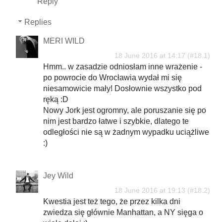
Reply
Replies
MERI WILD
18 June 2016 at 14:17
Hmm.. w zasadzie odniosłam inne wrażenie -
po powrocie do Wrocławia wydał mi się
niesamowicie mały! Dosłownie wszystko pod
ręką :D
Nowy Jork jest ogromny, ale poruszanie się po
nim jest bardzo łatwe i szybkie, dlatego te
odległości nie są w żadnym wypadku uciążliwe
:)
Jey Wild
18 June 2016 at 19:13
Kwestia jest też tego, że przez kilka dni
zwiedza się głównie Manhattan, a NY sięga o