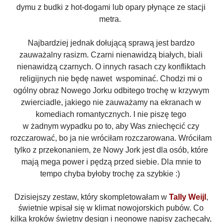
dymu z budki z hot-dogami lub opary płynące ze stacji
metra.
Najbardziej jednak dołującą sprawą jest bardzo
zauważalny rasizm. Czarni nienawidzą białych, biali
nienawidzą czarnych. O innych rasach czy konfliktach
religijnych nie będę nawet wspominać. Chodzi mi o
ogólny obraz Nowego Jorku odbitego trochę w krzywym
zwierciadle, jakiego nie zauważamy na ekranach w
komediach romantycznych. I nie piszę tego
w żadnym wypadku po to, aby Was zniechęcić czy
rozczarować, bo ja nie wróciłam rozczarowana. Wróciłam
tylko z przekonaniem, że Nowy Jork jest dla osób, które
mają mega power i pędzą przed siebie. Dla mnie to
tempo chyba byłoby trochę za szybkie :)
Dzisiejszy zestaw, który skompletowałam w
Tally Weijl
,
świetnie wpisał się w klimat nowojorskich pubów. Co
kilka kroków świetny design i neonowe napisy zachęcały,