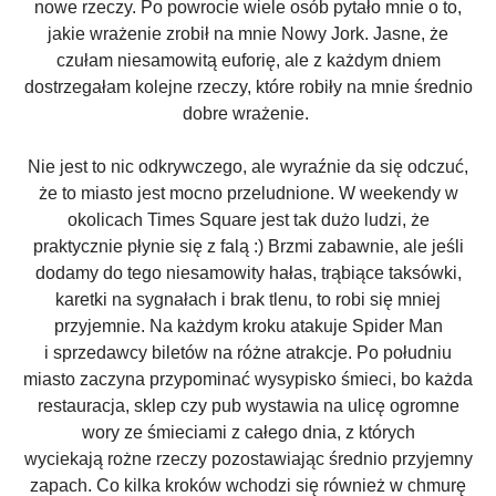
nowe rzeczy. Po powrocie wiele osób pytało mnie o to,
jakie wrażenie zrobił na mnie Nowy Jork. Jasne, że
czułam niesamowitą euforię, ale z każdym dniem
dostrzegałam kolejne rzeczy, które robiły na mnie średnio
dobre wrażenie.
Nie jest to nic odkrywczego, ale wyraźnie da się odczuć,
że to miasto jest mocno przeludnione. W weekendy w
okolicach Times Square jest tak dużo ludzi, że
praktycznie płynie się z falą :) Brzmi zabawnie, ale jeśli
dodamy do tego niesamowity hałas, trąbiące taksówki,
karetki na sygnałach i brak tlenu, to robi się mniej
przyjemnie. Na każdym kroku atakuje Spider Man
i sprzedawcy biletów na różne atrakcje. Po południu
miasto zaczyna przypominać wysypisko śmieci, bo każda
restauracja, sklep czy pub wystawia na ulicę ogromne
wory ze śmieciami
z całego dnia, z których
wyciekają rożne rzeczy pozostawiając średnio przyjemny
zapach. Co kilka kroków wchodzi się również w chmurę