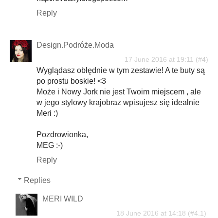
Reply
Design.Podróże.Moda
17 June 2016 at 19:11
Wyglądasz obłędnie w tym zestawie! A te buty są
po prostu boskie! <3
Może i Nowy Jork nie jest Twoim miejscem , ale
w jego stylowy krajobraz wpisujesz się idealnie
Meri :)
Pozdrowionka,
MEG :-)
Reply
Replies
MERI WILD
18 June 2016 at 14:18