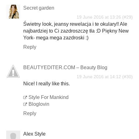
Secret garden
19 June 2016 at 13:26
Świetny look, jeansy rewelacja i te okulary!! Ale
najbardziej to Ci zazdroszczę tła :D Piękny New
York- mega mega zazdroski :)
Reply
BEAUTYEDITER.COM – Beauty Blog
19 June 2016 at 14:12
Nice! I really like this.
Style For Mankind
Bloglovin
Reply
Alex Style