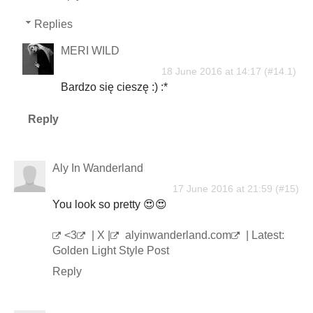
Replies
MERI WILD
18 June 2016 at 14:17
Bardzo się cieszę :) :*
Reply
Aly In Wanderland
17 June 2016 at 21:59
You look so pretty 😍😍
<3
| X |
alyinwanderland.com
| Latest:
Golden Light Style Post
Reply