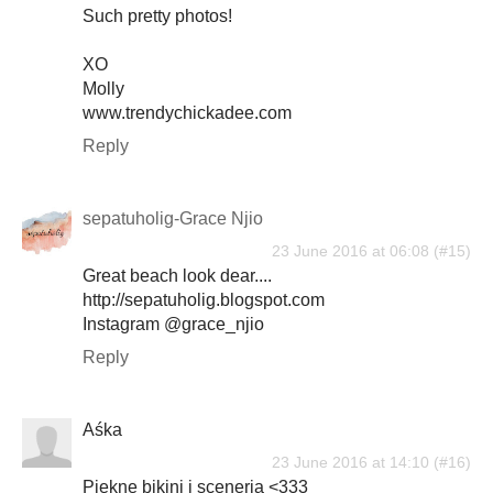
Such pretty photos!
XO
Molly
www.trendychickadee.com
Reply
sepatuholig-Grace Njio
23 June 2016 at 06:08
Great beach look dear....
http://sepatuholig.blogspot.com
Instagram @grace_njio
Reply
Aśka
23 June 2016 at 14:10
Piękne bikini i sceneria <333