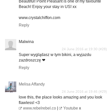
Beautiful! Point Pleasant is one of my favourite
Beach! Enjoy your stay in US! xx
www.crystalchiffon.com
Reply
Malwina
24 June 2016 at 19:30
Super wyglądasz w tym bikini, a wyjazdu
zazdroszczę ❤
Reply
Melisa Affandy
24 June 2016 at 19:46
love this, the place looks amazing and you look
flawless! <3
www.rebelrebel.co
|
Youtube
x