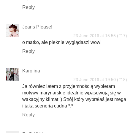
Reply
Jeans Please!
23 June 2016 at 15:55
o matko, ale pięknie wyglądasz! wow!
Reply
Karolina
23 June 2016 at 19:50
Ja również latem z przyjemnością wybieram
motywy marynarskie idealnie wpasowują się w
wakacyjny klimat :) Strój który wybrałaś jest mega
i jaka sceneria cudna *.*
Reply