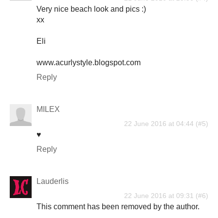
Very nice beach look and pics :)
xx
Eli
www.acurlystyle.blogspot.com
Reply
MILEX
22 June 2016 at 04:44
♥
Reply
Lauderlis
22 June 2016 at 09:31
This comment has been removed by the author.