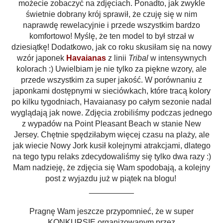
możecie zobaczyć na zdjęciach. Ponadto, jak zwykle
świetnie dobrany krój sprawił, że czuję się w nim
naprawdę rewelacyjnie i przede wszystkim bardzo
komfortowo! Myślę, że ten model to był strzał w
dziesiątkę! Dodatkowo, jak co roku skusiłam się na nowy
wzór japonek
Havaianas
z linii
Tribal
w intensywnych
kolorach :) Uwielbiam je nie tylko za piękne wzory, ale
przede wszystkim za super jakość. W porównaniu z
japonkami dostępnymi w sieciówkach, które tracą kolory
po kilku tygodniach, Havaianasy po całym sezonie nadal
wyglądają jak nowe.
Zdjęcia zrobiliśmy podczas jednego
z wypadów na Point Pleasant Beach w stanie New
Jersey. Chętnie spędziłabym więcej czasu na plaży, ale
jak wiecie Nowy Jork kusił kolejnymi atrakcjami, dlatego
na tego typu relaks zdecydowaliśmy się tylko dwa razy :)
Mam nadzieję, że zdjęcia się Wam spodobają, a kolejny
post z wyjazdu już w piątek na blogu!
__________
Pragnę Wam jeszcze
przypomnieć
, że w super
KONKURSIE organizowanym przez