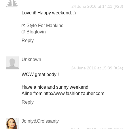
24 June 2016 at 14:11
Love it! Happy weekend. :)
Style For Mankind
Bloglovin
Reply
Unknown
24 June 2016 at 15:39
WOW great body!!
Have a nice and sunny weekend,
Aline from http://www.fashionzauber.com
Reply
Jointy&Croissanty