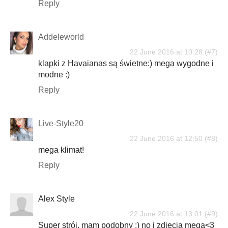
Reply
Addeleworld
22 June 2016 at 10:28
klapki z Havaianas są świetne:) mega wygodne i
modne :)
Reply
Live-Style20
22 June 2016 at 12:50
mega klimat!
Reply
Alex Style
22 June 2016 at 13:01
Super strój, mam podobny :) no i zdjęcia mega<3