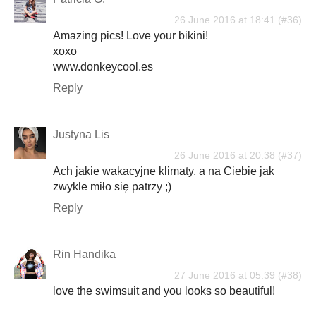
26 June 2016 at 18:41
Amazing pics! Love your bikini!
xoxo
www.donkeycool.es
Reply
Justyna Lis
26 June 2016 at 20:38
Ach jakie wakacyjne klimaty, a na Ciebie jak
zwykle miło się patrzy ;)
Reply
Rin Handika
27 June 2016 at 05:39
love the swimsuit and you looks so beautiful!