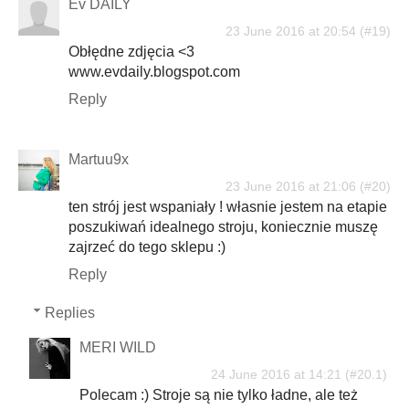
Ev DAILY
23 June 2016 at 20:54
Obłędne zdjęcia <3
www.evdaily.blogspot.com
Reply
Martuu9x
23 June 2016 at 21:06
ten strój jest wspaniały ! własnie jestem na etapie
poszukiwań idealnego stroju, koniecznie muszę
zajrzeć do tego sklepu :)
Reply
Replies
MERI WILD
24 June 2016 at 14:21
Polecam :) Stroje są nie tylko ładne, ale też