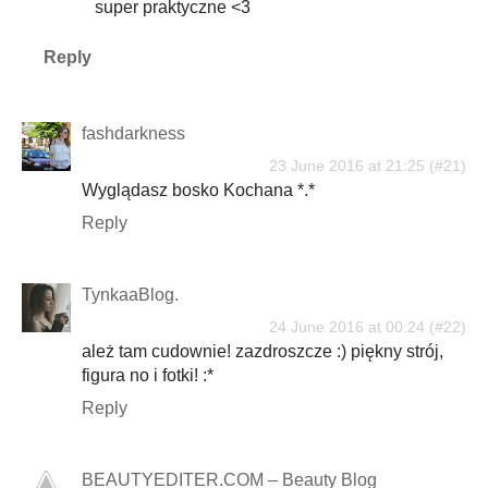
super praktyczne <3
Reply
fashdarkness
23 June 2016 at 21:25
Wyglądasz bosko Kochana *.*
Reply
TynkaaBlog.
24 June 2016 at 00:24
ależ tam cudownie! zazdroszcze :) piękny strój,
figura no i fotki! :*
Reply
BEAUTYEDITER.COM – Beauty Blog