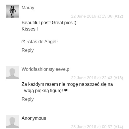
Maray
22 June 2016 at 19:36
Beautiful post! Great pics :)
Kisses!!
·Alas de Angel·
Reply
Worldfashionstyleeve.pl
22 June 2016 at 22:43
Za każdym razem nie mogę napatrzeć się na
Twoją piękną figurę! ❤
Reply
Anonymous
23 June 2016 at 00:37