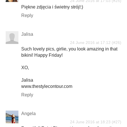
24 June 2016 at 17:03
Piękne zdjęcia i świetny strój!:)
Reply
Jalisa
24 June 2016 at 17:12
Such lovely pics, girlie, you look amazing in that
bikini! Happy Friday!
XO,
Jalisa
www.thestylecontour.com
Reply
Angela
24 June 2016 at 18:23