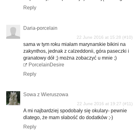
Reply
Daria-porcelain
22 June 2016 at 15:28
sama w tym roku miałam marynarskie bikini na
zakynthos, jednak z calzeddonii, góra paseczki i
granatowy dół ;) można zobaczyć u mnie ;)
PorcelainDesire
Reply
Sowa z Wieruszowa
22 June 2016 at 19:27
A mi najbardziej spodobały się okulary- pewnie
dlatego, że mam słabość do dodatków ;-)
Reply