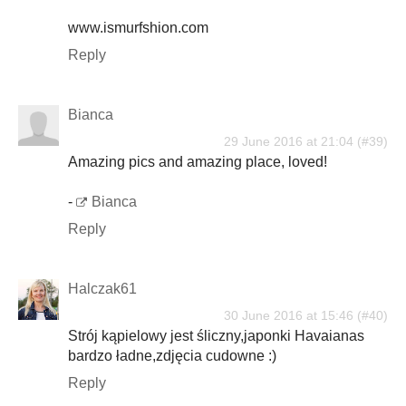
www.ismurfshion.com
Reply
Bianca
29 June 2016 at 21:04
Amazing pics and amazing place, loved!
-
Bianca
Reply
Halczak61
30 June 2016 at 15:46
Strój kąpielowy jest śliczny,japonki Havaianas
bardzo ładne,zdjęcia cudowne :)
Reply