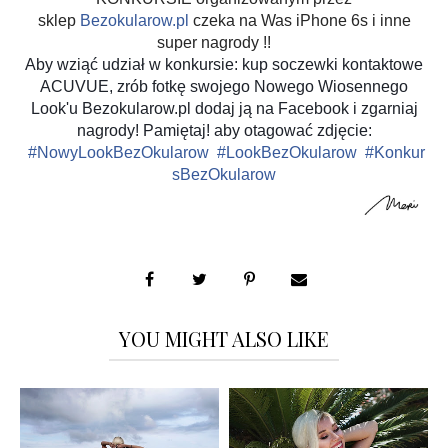
sklep
Bezokularow.pl
czeka na Was iPhone 6s i inne
super nagrody !!
Aby wziąć udział w konkursie: kup soczewki kontaktowe
ACUVUE, zrób fotkę swojego Nowego Wiosennego
Look'u Bezokularow.pl dodaj ją na Facebook i zgarniaj
nagrody! Pamiętaj! aby otagować zdjęcie:
‪#‎
NowyLookBezOkularow‬
‪#‎
LookBezOkularow‬
‪#‎
Konkur
sBezOkularow
YOU MIGHT ALSO LIKE