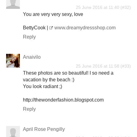
25 June 2016 at 11:40
You are very very sexy, love
BettyCook |
www.dreamydressshop.com
Reply
Anaivilo
25 June 2016 at 11:58
These photos are so beautiful! I so need a
vacation by the beach :)
You look radiant ;)
http://thewonderfashion.blogspot.com
Reply
April Rose Pengilly