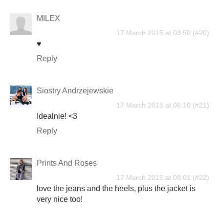
MILEX
17 March 2015 at 03:50
♥
Reply
Siostry Andrzejewskie
17 March 2015 at 06:10
Idealnie! <3
Reply
Prints And Roses
17 March 2015 at 08:01
love the jeans and the heels, plus the jacket is
very nice too!