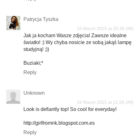
Patrycja Tyszka
16 March 2015 at 20:36
Jak ja kocham Wasze zdjęcia! Zawsze idealne
światło! :) Wy chyba nosicie ze sobą jakąś lampę
studyjną! ;))
Buziaki;*
Reply
Unknown
16 March 2015 at 21:05
Look is defiantly top! So cool for everyday!
http://girlfromnk.blogspot.com.es
Reply