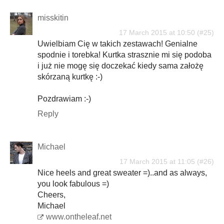
misskitin
17 March 2015 at 10:50
Uwielbiam Cię w takich zestawach! Genialne
spodnie i torebka! Kurtka strasznie mi się podoba
i już nie mogę się doczekać kiedy sama założę
skórzaną kurtkę :-)
Pozdrawiam :-)
Reply
Michael
17 March 2015 at 11:05
Nice heels and great sweater =)..and as always,
you look fabulous =)
Cheers,
Michael
www.ontheleaf.net