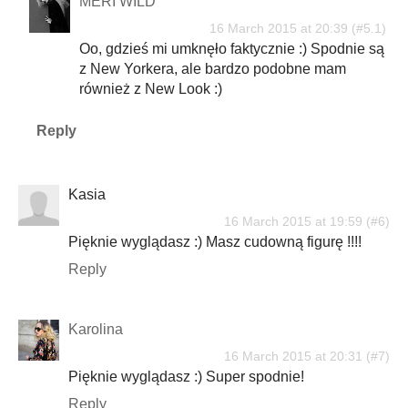
MERI WILD
16 March 2015 at 20:39
Oo, gdzieś mi umknęło faktycznie :) Spodnie są
z New Yorkera, ale bardzo podobne mam
również z New Look :)
Reply
Kasia
16 March 2015 at 19:59
Pięknie wyglądasz :) Masz cudowną figurę !!!!
Reply
Karolina
16 March 2015 at 20:31
Pięknie wyglądasz :) Super spodnie!
Reply