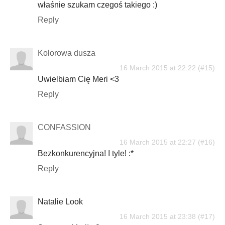
właśnie szukam czegoś takiego :)
Reply
Kolorowa dusza
16 March 2015 at 22:22
Uwielbiam Cię Meri <3
Reply
CONFASSION
16 March 2015 at 22:27
Bezkonkurencyjna! I tyle! :*
Reply
Natalie Look
16 March 2015 at 23:38