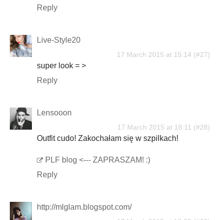
Reply
Live-Style20
17 March 2015 at 15:14
super look = >
Reply
Lensooon
17 March 2015 at 18:11
Outfit cudo! Zakochałam się w szpilkach!
PLF blog <--- ZAPRASZAM! :)
Reply
http://mlglam.blogspot.com/