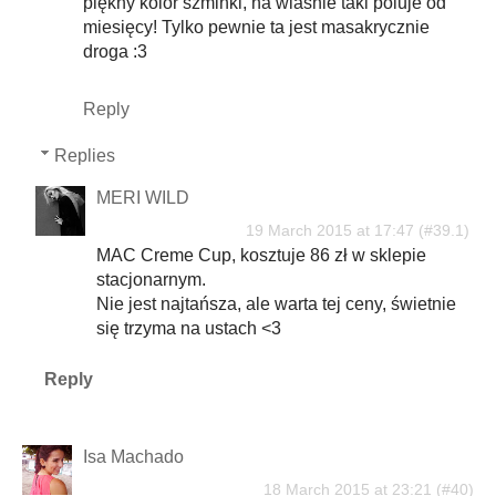
piękny kolor szminki, na wlasnie taki poluje od
miesięcy! Tylko pewnie ta jest masakrycznie
droga :3
Reply
Replies
MERI WILD
19 March 2015 at 17:47
MAC Creme Cup, kosztuje 86 zł w sklepie
stacjonarnym.
Nie jest najtańsza, ale warta tej ceny, świetnie
się trzyma na ustach <3
Reply
Isa Machado
18 March 2015 at 23:21