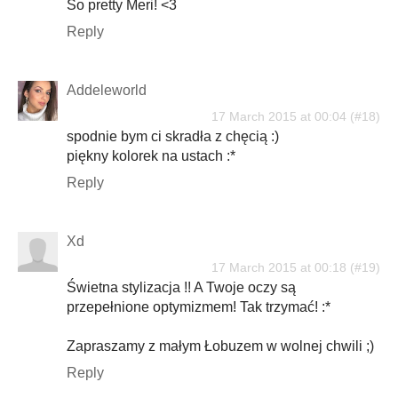
So pretty Meri! <3
Reply
Addeleworld
17 March 2015 at 00:04
spodnie bym ci skradła z chęcią :)
piękny kolorek na ustach :*
Reply
Xd
17 March 2015 at 00:18
Świetna stylizacja !! A Twoje oczy są
przepełnione optymizmem! Tak trzymać! :*
Zapraszamy z małym Łobuzem w wolnej chwili ;)
Reply