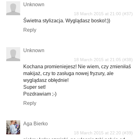
Unknown
18 March 2015 at 21:00
Świetna stylizacja. Wyglądasz bosko!:))
Reply
Unknown
18 March 2015 at 21:05
Kochana promieniejesz! Nie wiem, czy zmieniłaś
makijaż, czy to zasługa nowej fryzury, ale
wyglądasz obłędnie!
Super set!
Pozdrawiam ;-)
Reply
Aga Bierko
18 March 2015 at 22:20