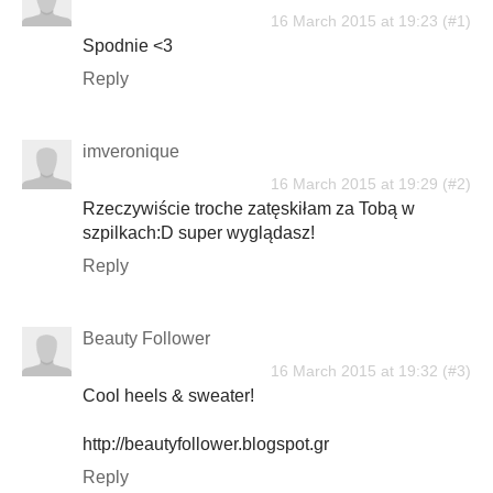
16 March 2015 at 19:23
Spodnie <3
Reply
imveronique
16 March 2015 at 19:29
Rzeczywiście troche zatęskiłam za Tobą w
szpilkach:D super wyglądasz!
Reply
Beauty Follower
16 March 2015 at 19:32
Cool heels & sweater!
http://beautyfollower.blogspot.gr
Reply