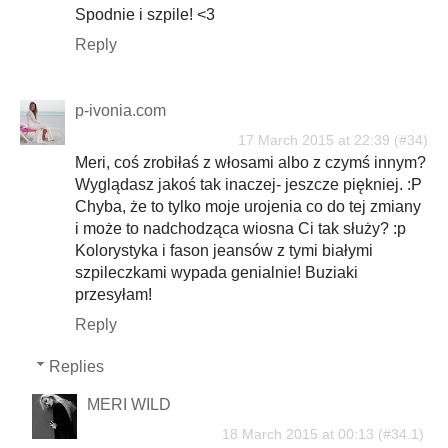
Spodnie i szpile! <3
Reply
p-ivonia.com
17 March 2015 at 22:39
Meri, coś zrobiłaś z włosami albo z czymś innym?
Wyglądasz jakoś tak inaczej- jeszcze piękniej. :P
Chyba, że to tylko moje urojenia co do tej zmiany
i może to nadchodząca wiosna Ci tak służy? :p
Kolorystyka i fason jeansów z tymi białymi
szpileczkami wypada genialnie! Buziaki
przesyłam!
Reply
Replies
MERI WILD
18 March 2015 at 00:13