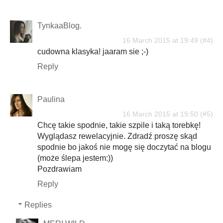
TynkaaBlog.
16 March 2015 at 19:49
cudowna klasyka! jaaram sie ;-)
Reply
Paulina
16 March 2015 at 19:50
Chcę takie spodnie, takie szpile i taką torebkę!
Wyglądasz rewelacyjnie. Zdradź proszę skąd
spodnie bo jakoś nie mogę się doczytać na blogu
(może ślepa jestem:))
Pozdrawiam
Reply
Replies