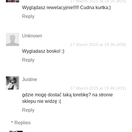
17 March 2015 at 18:35
Wyglądasz rewelacyjnie!!!!! Cudna kurtka:)
Reply
Unknown
17 March 2015 at 19:36
Wygladasz bosko! :)
Reply
Justine
17 March 2015 at 19:46
gdzie mogę dostać taką torebkę? na stronie
sklepu nie widzę :(
Reply
Replies