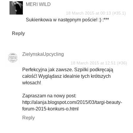
MERI WILD
18 March 2015 at 00:13
Sukienkowa w następnym poście! :) :***
Reply
ZielynskaUpcycling
18 March 2015 at 12:51
Perfekcyjna jak zawsze. Szpilki podkręcają
całość! Wyglądasz idealnie tych krótszych
włosach!
Zapraszam na nowy post:
http://alanja.blogspot.com/2015/03/targi-beauty-
forum-2015-konkurs-o.html
Reply