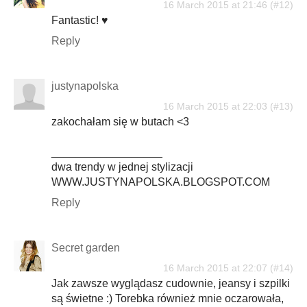
16 March 2015 at 21:46
Fantastic! ♥
Reply
justynapolska
16 March 2015 at 22:03
zakochałam się w butach <3
__________________
dwa trendy w jednej stylizacji
WWW.JUSTYNAPOLSKA.BLOGSPOT.COM
Reply
Secret garden
16 March 2015 at 22:07
Jak zawsze wyglądasz cudownie, jeansy i szpilki
są świetne :) Torebka również mnie oczarowała,