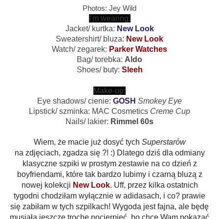
Photos: Jey Wild
I'm wearing:
Jacket/ kurtka:
New Look
Sweatershirt/ bluza:
New Look
Watch/ zegarek:
Parker Watches
Bag/ torebka:
Aldo
Shoes/ buty:
Sleeh
Make-up:
Eye shadows/ cienie:
G
OSH
Smokey Eye
Lipstick/ szminka: MAC Cosmetics
Creme Cup
Nails/ lakier:
Rimmel 60s
Wiem, że macie już dosyć tych
Superstarów
na zdjęciach, zgadza się ?! :) Dlatego dziś dla odmiany
klasyczne szpiki w prostym zestawie na co dzień z
boyfriendami, które tak bardzo lubimy i czarną bluzą z
nowej kolekcji
New Look
. Uff, przez kilka ostatnich
tygodni chodziłam wyłącznie w adidasach, i co? prawie
się zabiłam w tych szpilkach! Wygoda jest fajna, ale będę
musiała jeszcze trochę pocierpieć, bo chcę Wam pokazać