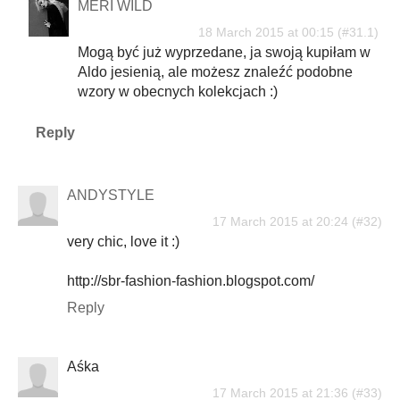
MERI WILD
18 March 2015 at 00:15
Mogą być już wyprzedane, ja swoją kupiłam w
Aldo jesienią, ale możesz znaleźć podobne
wzory w obecnych kolekcjach :)
Reply
ANDYSTYLE
17 March 2015 at 20:24
very chic, love it :)
http://sbr-fashion-fashion.blogspot.com/
Reply
Aśka
17 March 2015 at 21:36