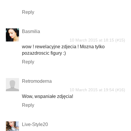
Reply
Basmilia
10 March 2015 at 18:15
wow ! rewelacyjne zdjecia ! Mozna tylko
pozazdroscic figury :)
Reply
Retromoderna
10 March 2015 at 19:54
Wow, wspaniałe zdjęcia!
Reply
Live-Style20