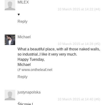
MILEX
10 March 2015 at 14:22
♥
Reply
Michael
10 March 2015 at 14:28
What a beautiful place, with all those naked walls,
so industrial..I like it very very much.
Happy Tuesday,
Michael
www.ontheleaf.net
Reply
justynapolska
10 March 2015 at 14:40
Ślicznie !