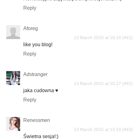
Reply
Aforeg
13 March 2015 at 10:14
like you blog!
Reply
Adstranger
13 March 2015 at 10:27
jaka cudowna ♥
Reply
Renessmen
13 March 2015 at 13:14
Świetna sesja!:)