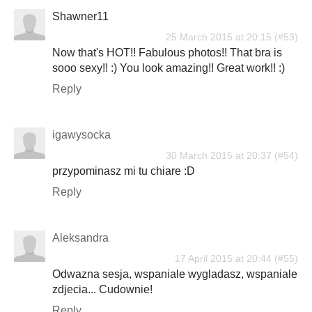
Shawner11
25 March 2015 at 20:15
Now that's HOT!! Fabulous photos!! That bra is
sooo sexy!! :) You look amazing!! Great work!! :)
Reply
igawysocka
30 March 2015 at 20:37
przypominasz mi tu chiare :D
Reply
Aleksandra
17 April 2015 at 20:44
Odwazna sesja, wspaniale wygladasz, wspaniale
zdjecia... Cudownie!
Reply