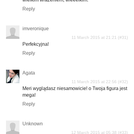
Reply
imveronique
11 March 2015 at 21:21
Perfekcyjna!
Reply
Agata
11 March 2015 at 22:56
Meri wyglądasz niesamowicie! o Twoja figura jest
mega!
Reply
Unknown
12 March 2015 at 05:38