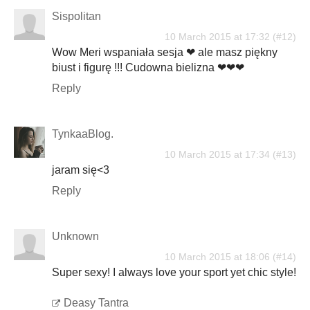
Sispolitan
10 March 2015 at 17:32
Wow Meri wspaniała sesja ❤ ale masz piękny
biust i figurę !!! Cudowna bielizna ❤❤❤
Reply
TynkaaBlog.
10 March 2015 at 17:34
jaram się<3
Reply
Unknown
10 March 2015 at 18:06
Super sexy! I always love your sport yet chic style!
Deasy Tantra