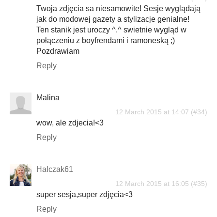
Twoja zdjęcia sa niesamowite! Sesje wyglądają
jak do modowej gazety a stylizacje genialne!
Ten stanik jest uroczy ^.^ swietnie wygląd w
połączeniu z boyfrendami i ramoneską ;)
Pozdrawiam
Reply
Malina
12 March 2015 at 14:07
wow, ale zdjecia!<3
Reply
Halczak61
12 March 2015 at 16:05
super sesja,super zdjęcia<3
Reply