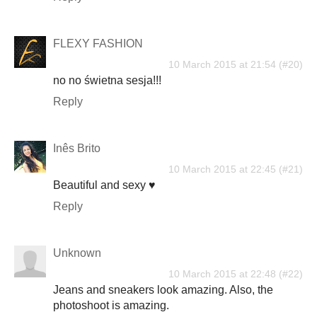
FLEXY FASHION
10 March 2015 at 21:54
no no świetna sesja!!!
Reply
Inês Brito
10 March 2015 at 22:45
Beautiful and sexy ♥
Reply
Unknown
10 March 2015 at 22:48
Jeans and sneakers look amazing. Also, the
photoshoot is amazing.