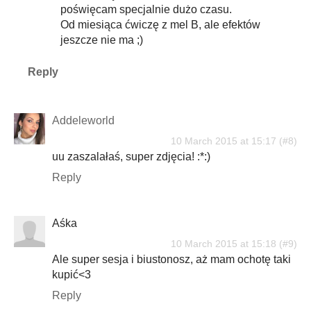
poświęcam specjalnie dużo czasu.
Od miesiąca ćwiczę z mel B, ale efektów
jeszcze nie ma ;)
Reply
Addeleworld
10 March 2015 at 15:17
uu zaszalałaś, super zdjęcia! :*:)
Reply
Aśka
10 March 2015 at 15:18
Ale super sesja i biustonosz, aż mam ochotę taki
kupić<3
Reply