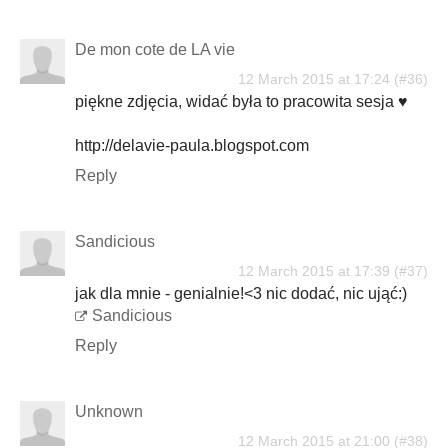
De mon cote de LA vie
12 March 2015 at 17:24
piękne zdjęcia, widać była to pracowita sesja ♥
http://delavie-paula.blogspot.com
Reply
Sandicious
12 March 2015 at 17:39
jak dla mnie - genialnie!<3 nic dodać, nic ująć:)
Sandicious
Reply
Unknown
12 March 2015 at 21:00