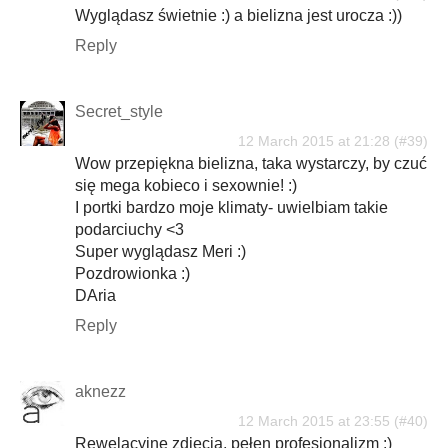
Wyglądasz świetnie :) a bielizna jest urocza :))
Reply
Secret_style
12 March 2015 at 21:28
Wow przepiękna bielizna, taka wystarczy, by czuć
się mega kobieco i sexownie! :)
I portki bardzo moje klimaty- uwielbiam takie
podarciuchy <3
Super wyglądasz Meri :)
Pozdrowionka :)
DAria
Reply
aknezz
12 March 2015 at 23:55
Rewelacyjne zdjęcia, pełen profesjonalizm :)