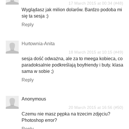
17 March 2015 at 00:34
Wyglądasz jak milion dolarów. Bardzo podoba mi
się ta sesja :)
Reply
Hurtownia-Anita
18 March 2015 at 10:15
sesja dość odważna, ale za to meega kobieca, co
paradoksalnie podkreślają boyfriendy i buty. klasa
sama w sobie ;)
Reply
Anonymous
20 March 2015 at 16:56
Czemu nie masz pępka na trzecim zdjęciu?
Photoshop error?
Reply