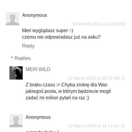
Anonymous
10 March 2015 at 14:01
Meri wyglądasz super :-)
czemu nie odpowiadasz już na asku?
Reply
Replies
MERI WILD
10 March 2015 at 20:22
Z braku czasu :< Chyba zrobię dla Was
jakiegoś posta, w którym będziecie mogli
zadać mi milion pytań na raz ;)
Anonymous
12 March 2015 at 11:14