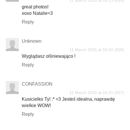
11 March 2015 at 14:23
great photos!
xoxo Natalie<3
Reply
Unknown
11 March 2015 at 16:02
Wyglądasz olśniewająco !
Reply
CONFASSION
11 March 2015 at 16:21
Kusicielko Ty! :* <3 Jesteś idealna, naprawdę
wielkie WOW!
Reply