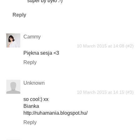
super by było :-)
Reply
Cammy
10 March 2015 at 14:08
Piękna sesja <3
Reply
Unknown
10 March 2015 at 14:15
so cool:) xx
Bianka
http://ruhamania.blogspot.hu/
Reply