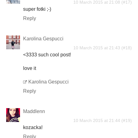
10 March 2015 at 21:08
super fotki ;-)
Reply
Karolina Gespucci
10 March 2015 at 21:43
<3333 such cool post!
love it
Karolina Gespucci
Reply
Maddlenn
10 March 2015 at 21:44
kozacka!
Reply