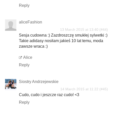
Reply
aliceFashion
13 March 2015 at 13:40
Sesja cudowna :) Zazdroszczę smukłej sylwetki :)
Takie adidasy nosiłam jakieś 10 lat temu, moda
zawsze wraca :)
Alice
Reply
Siostry Andrzejewskie
14 March 2015 at 11:22
Cudo, cudo i jeszcze raz cudo! <3
Reply