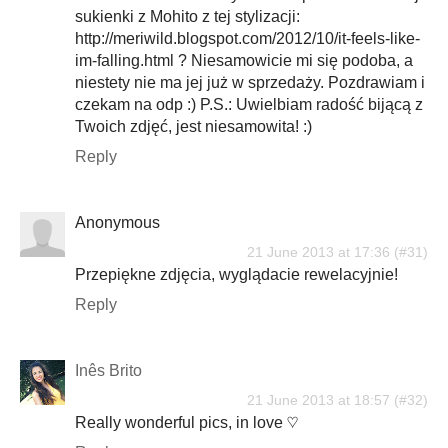
sukienki z Mohito z tej stylizacji:
http://meriwild.blogspot.com/2012/10/it-feels-like-
im-falling.html ? Niesamowicie mi się podoba, a
niestety nie ma jej już w sprzedaży. Pozdrawiam i
czekam na odp :) P.S.: Uwielbiam radość bijącą z
Twoich zdjęć, jest niesamowita! :)
Reply
Anonymous
21 June 2013 at 17:36
Przepiękne zdjęcia, wyglądacie rewelacyjnie!
Reply
Inês Brito
21 June 2013 at 18:57
Really wonderful pics, in love ♡