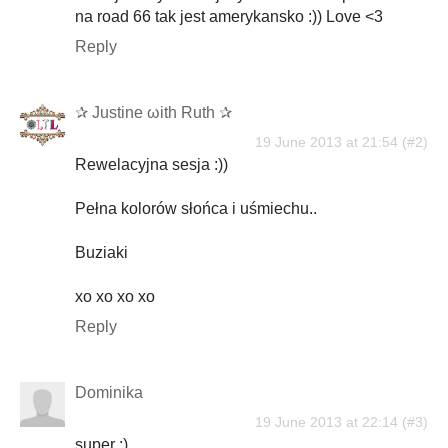
na road 66 tak jest amerykansko :)) Love <3
Reply
✰ Justine ωith Ruth ✰
19 June 2013 at 21:54
Rewelacyjna sesja :))
Pełna kolorów słońca i uśmiechu..
Buziaki
xo xo xo xo
Reply
Dominika
19 June 2013 at 22:14
super :)