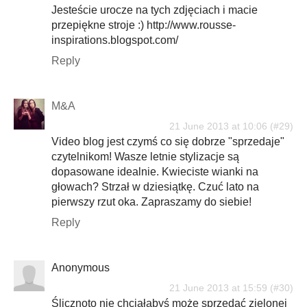
Jesteście urocze na tych zdjęciach i macie
przepiękne stroje :) http://www.rousse-
inspirations.blogspot.com/
Reply
M&A
21 June 2013 at 10:06
Video blog jest czymś co się dobrze "sprzedaje"
czytelnikom! Wasze letnie stylizacje są
dopasowane idealnie. Kwieciste wianki na
głowach? Strzał w dziesiątkę. Czuć lato na
pierwszy rzut oka. Zapraszamy do siebie!
Reply
Anonymous
21 June 2013 at 15:59
Ślicznoto nie chciałabyś może sprzedać zielonej