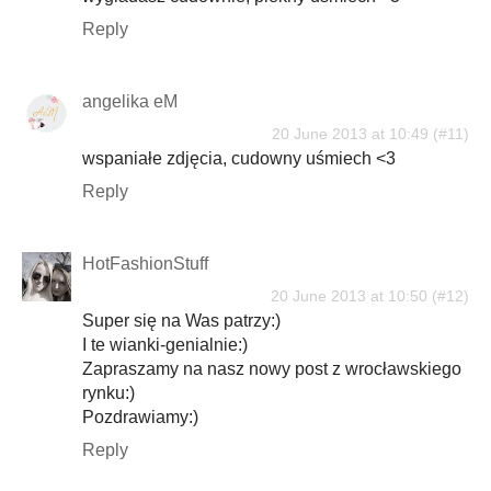
Reply
angelika eM
20 June 2013 at 10:49
wspaniałe zdjęcia, cudowny uśmiech <3
Reply
HotFashionStuff
20 June 2013 at 10:50
Super się na Was patrzy:)
I te wianki-genialnie:)
Zapraszamy na nasz nowy post z wrocławskiego
rynku:)
Pozdrawiamy:)
Reply