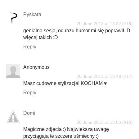
Pyskara
20 June 2013 at 13:32
genialna sesja, od razu humor mi się poprawił :D
więcej takich :D
Reply
Anonymous
20 June 2013 at 13:49
Masz cudowne stylizacje! KOCHAM ♥
Reply
Domi
20 June 2013 at 13:53
Magiczne zdjęcia :) Największą uwagę
przyciągają te szczere uśmiechy :)