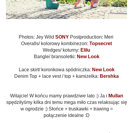
Photos: Jey Wild
SONY
Postproduction: Meri
Overalls/ kolorowy kombinezon:
Topsecret
Wedges/ koturny:
Elilu
Bangle/ bransoletki:
New Look
Lace skirt/ koronkowa spódniczka:
New Look
Denim Top + lace vest / top + kamizelka:
Bershka
Witajcie! W końcu mamy prawdziwe lato :) Ja i
Mullan
spędziłyśmy kilka dni temu mega miło czas relaksując się
w ogrodzie :) Słońce + truskawki + trawing =
połączenie idealne :D