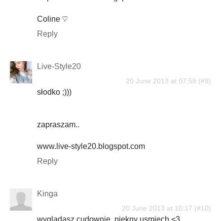
Coline ♡
Reply
Live-Style20
20 June 2013 at 07:58
słodko ;)))
zapraszam..
www.live-style20.blogspot.com
Reply
Kinga
20 June 2013 at 10:17
wygladasz cudownie, piekny usmiech <3