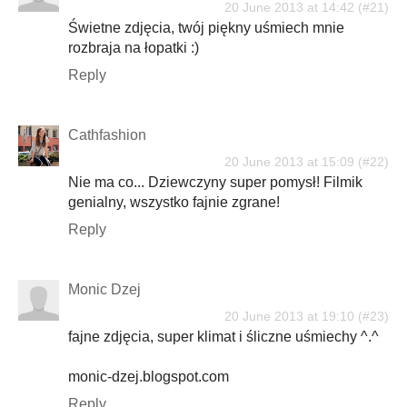
20 June 2013 at 14:42
Świetne zdjęcia, twój piękny uśmiech mnie
rozbraja na łopatki :)
Reply
Cathfashion
20 June 2013 at 15:09
Nie ma co... Dziewczyny super pomysł! Filmik
genialny, wszystko fajnie zgrane!
Reply
Monic Dzej
20 June 2013 at 19:10
fajne zdjęcia, super klimat i śliczne uśmiechy ^.^
monic-dzej.blogspot.com
Reply