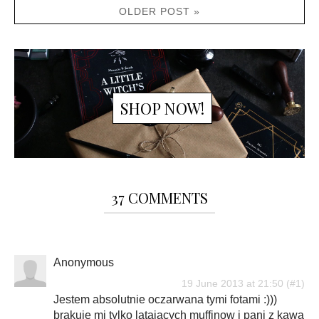
OLDER POST »
SHOP NOW!
37 COMMENTS
Anonymous
19 June 2013 at 21:50
Jestem absolutnie oczarwana tymi fotami :)))
brakuje mi tylko latajacych muffinow i pani z kawa