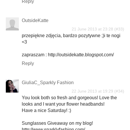
Reply
OutsideKatte
21 June 2013 at 23:28
przepiękne zdjęcia, bardzo pozytywne ;)i te nogi
<3
zapraszam : http://outsidekatte.blogspot.com/
Reply
GiuliaC_Sparkly Fashion
22 June 2013 at 19:29
You look both so fresh and gorgeous! Love the
looks and I want your flower headbands!
Have a nice Saturday! :)
Sunglasses Giveaway on my blog!
http://www.sparklyfashion.com/