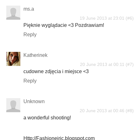
ms.a
19 June 2013 at 23:01
Pięknie wyglądacie <3 Pozdrawiam!
Reply
Katherinek
20 June 2013 at 00:11
cudowne zdjęcia i miejsce <3
Reply
Unknown
20 June 2013 at 00:46
a wonderful shooting!
Http://Fashioneiric.blogspot.com