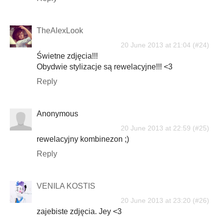
TheAlexLook
20 June 2013 at 21:04
Świetne zdjęcia!!!
Obydwie stylizacje są rewelacyjne!!! <3
Reply
Anonymous
20 June 2013 at 22:59
rewelacyjny kombinezon ;)
Reply
VENILA KOSTIS
20 June 2013 at 23:20
zajebiste zdjęcia. Jey <3