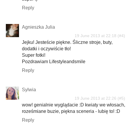
Reply
Agnieszka Julia
19 June 2013 at 22:18
Jejku! Jesteście piękne. Śliczne stroje, buty,
dodatki i oczywiście tło!
Super fotki!
Pozdrawiam Lifestyleandsmile
Reply
Sylwia
19 June 2013 at 22:26
wow! genialnie wyglądacie :D kwiaty we włosach,
roześmiane buzie, piękna sceneria - lubię to! :D
Reply