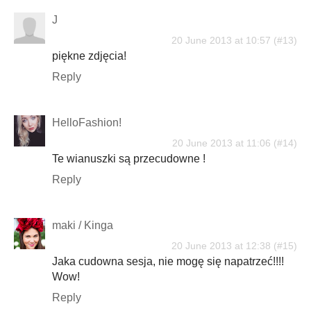
J
20 June 2013 at 10:57
piękne zdjęcia!
Reply
HelloFashion!
20 June 2013 at 11:06
Te wianuszki są przecudowne !
Reply
maki / Kinga
20 June 2013 at 12:38
Jaka cudowna sesja, nie mogę się napatrzeć!!!!
Wow!
Reply