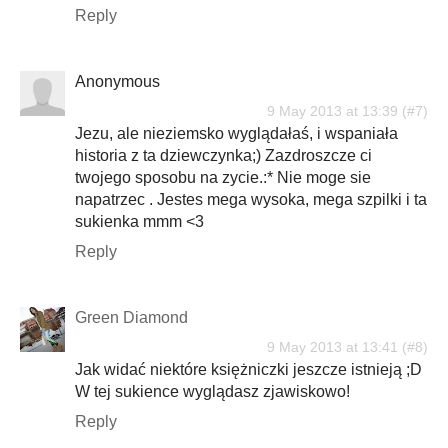
Reply
Anonymous
9 May 2013 at 13:39
Jezu, ale nieziemsko wyglądałaś, i wspaniała
historia z ta dziewczynka;) Zazdroszcze ci
twojego sposobu na zycie.:* Nie moge sie
napatrzec . Jestes mega wysoka, mega szpilki i ta
sukienka mmm <3
Reply
Green Diamond
9 May 2013 at 13:41
Jak widać niektóre księżniczki jeszcze istnieją ;D
W tej sukience wyglądasz zjawiskowo!
Reply