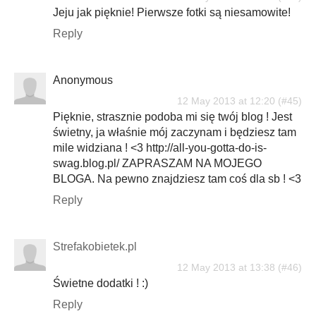
Jeju jak pięknie! Pierwsze fotki są niesamowite!
Reply
Anonymous
12 May 2013 at 12:20
Pięknie, strasznie podoba mi się twój blog ! Jest
świetny, ja właśnie mój zaczynam i będziesz tam
mile widziana ! <3 http://all-you-gotta-do-is-
swag.blog.pl/ ZAPRASZAM NA MOJEGO
BLOGA. Na pewno znajdziesz tam coś dla sb ! <3
Reply
Strefakobietek.pl
12 May 2013 at 13:38
Świetne dodatki ! :)
Reply