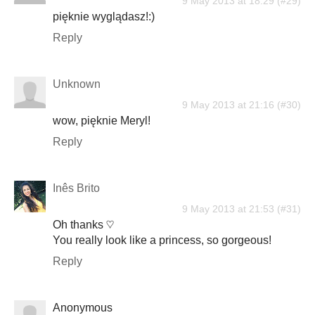
9 May 2013 at 18:29
pięknie wyglądasz!:)
Reply
Unknown
9 May 2013 at 21:16
wow, pięknie Meryl!
Reply
Inês Brito
9 May 2013 at 21:53
Oh thanks ♡
You really look like a princess, so gorgeous!
Reply
Anonymous