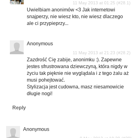
11 May 2013 at 01:25
Uwielbiam anonimów <3 Jak internetowi
snajperzy, nie wiesz kto, nie wiesz dlaczego
ale ci przypieprzy...
Anonymous
11 May 2013 at 21:23
Zazdrość Cię zabije, anonimku :). Zapewne
jestes sfrustrowana dziewczyną, która nigdy w
życiu tak pięknie nie wyglądala i z tego żalu aż
musi pohejtować.
Stylizacja jest cudowna, masz niesamowicie
długie nogi!
Reply
Anonymous