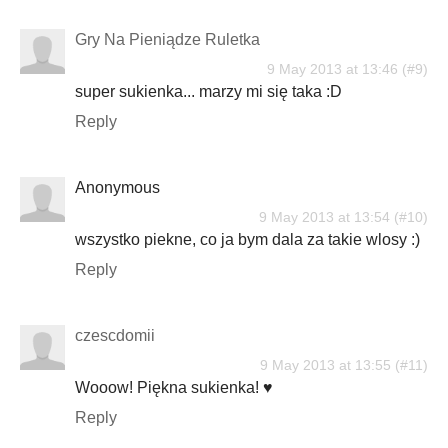
Gry Na Pieniądze Ruletka
9 May 2013 at 13:46
super sukienka... marzy mi się taka :D
Reply
Anonymous
9 May 2013 at 13:54
wszystko piekne, co ja bym dala za takie wlosy :)
Reply
czescdomii
9 May 2013 at 13:55
Wooow! Piękna sukienka! ♥
Reply