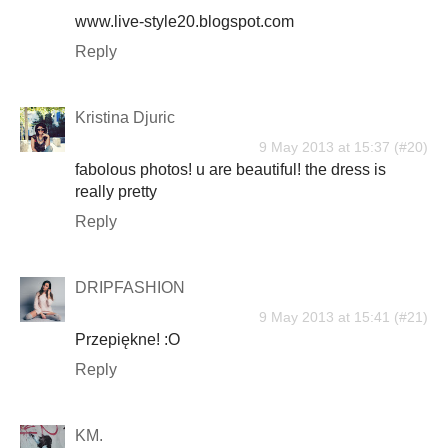
www.live-style20.blogspot.com
Reply
Kristina Djuric
9 May 2013 at 15:37
fabolous photos! u are beautiful! the dress is
really pretty
Reply
DRIPFASHION
9 May 2013 at 15:41
Przepiękne! :O
Reply
KM.