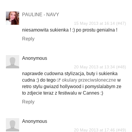
PAULINE - NAVY
15 May 2013 at 16:14
niesamowita sukienka ! :) po prostu genialna !
Reply
Anonymous
20 May 2013 at 13:34
naprawde cudowna stylizacja, buty i sukienka
cudna :) do tego
okulary przeciwsłoneczne
w
retro stylu gwiazd hollywood i pomyslalabym ze
to zdjecie teraz z festiwalu w Cannes :)
Reply
Anonymous
20 May 2013 at 17:46