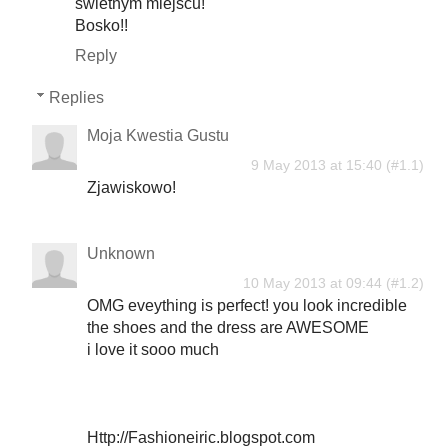
świetnym miejscu!
Bosko!!
Reply
Replies
Moja Kwestia Gustu
9 May 2013 at 15:40
Zjawiskowo!
Unknown
10 May 2013 at 09:44
OMG eveything is perfect! you look incredible
the shoes and the dress are AWESOME
i love it sooo much
Http://Fashioneiric.blogspot.com