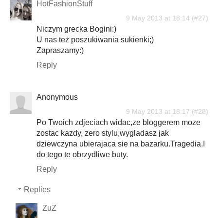
HotFashionStuff
9 May 2013 at 18:14
Niczym grecka Bogini:)
U nas też poszukiwania sukienki;)
Zapraszamy:)
Reply
Anonymous
9 May 2013 at 18:17
Po Twoich zdjeciach widac,ze bloggerem moze
zostac kazdy, zero stylu,wygladasz jak
dziewczyna ubierajaca sie na bazarku.Tragedia.I
do tego te obrzydliwe buty.
Reply
Replies
ZuZ