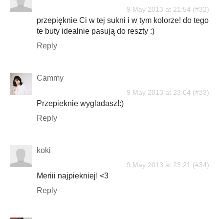
9 May 2013 at 21:54
przepięknie Ci w tej sukni i w tym kolorze! do tego
te buty idealnie pasują do reszty :)
Reply
Cammy
9 May 2013 at 23:04
Przepieknie wygladasz!:)
Reply
koki
9 May 2013 at 23:21
Meriii najpiekniej! <3
Reply