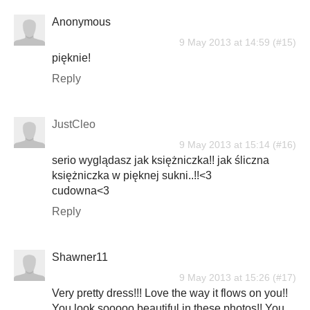
Anonymous
9 May 2013 at 14:59
pięknie!
Reply
JustCleo
9 May 2013 at 15:14
serio wyglądasz jak księżniczka!! jak śliczna
księżniczka w pięknej sukni..!!<3
cudowna<3
Reply
Shawner11
9 May 2013 at 15:26
Very pretty dress!!! Love the way it flows on you!!
You look sooooo beautiful in these photos!! You