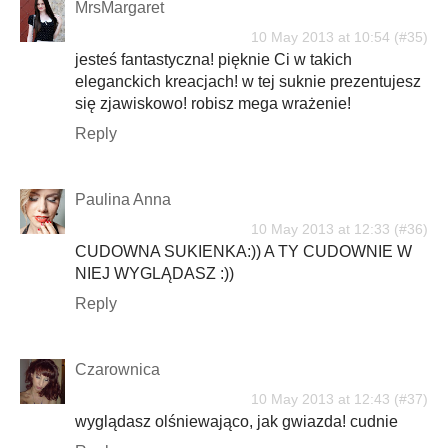
MrsMargaret
10 May 2013 at 10:54
jesteś fantastyczna! pięknie Ci w takich
eleganckich kreacjach! w tej suknie prezentujesz
się zjawiskowo! robisz mega wrażenie!
Reply
Paulina Anna
10 May 2013 at 12:33
CUDOWNA SUKIENKA:)) A TY CUDOWNIE W
NIEJ WYGLĄDASZ :))
Reply
Czarownica
10 May 2013 at 12:43
wyglądasz olśniewająco, jak gwiazda! cudnie