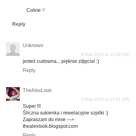
Coline ♡
Reply
Unknown
9 May 2013 at 13:29
jesteś cudowna... pięknie zdjęcia! :)
Reply
TheAlexLook
9 May 2013 at 13:31
Super !!!
Śliczna sukienka i rewelacyjne szpilki :)
Zapraszam do mnie --->
thealexlook.blogspot.com
Reply