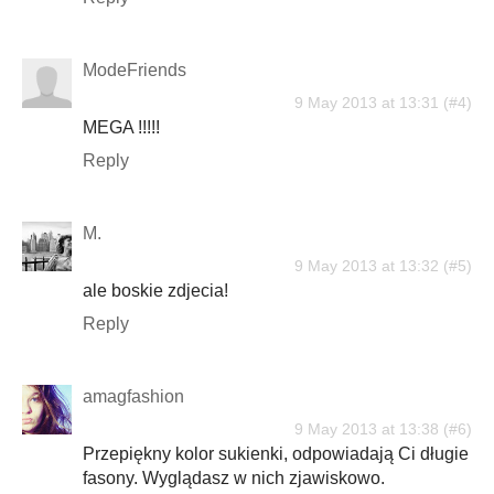
ModeFriends
9 May 2013 at 13:31
MEGA !!!!!
Reply
M.
9 May 2013 at 13:32
ale boskie zdjecia!
Reply
amagfashion
9 May 2013 at 13:38
Przepiękny kolor sukienki, odpowiadają Ci długie
fasony. Wyglądasz w nich zjawiskowo.