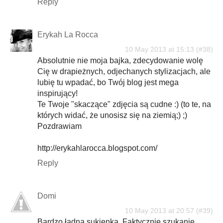
Reply
Erykah La Rocca
10 May 2013 at 15:13
Absolutnie nie moja bajka, zdecydowanie wolę
Cię w drapieżnych, odjechanych stylizacjach, ale
lubię tu wpadać, bo Twój blog jest mega
inspirujący!
Te Twoje "skaczące" zdjęcia są cudne :) (to te, na
których widać, że unosisz się na ziemią;) ;)
Pozdrawiam
http://erykahlarocca.blogspot.com/
Reply
Domi
10 May 2013 at 20:57
Bardzo ładna sukienka. Faktycznie szukanie