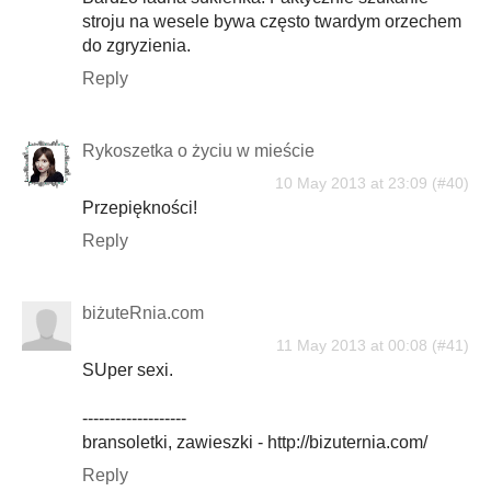
stroju na wesele bywa często twardym orzechem
do zgryzienia.
Reply
Rykoszetka o życiu w mieście
10 May 2013 at 23:09
Przepiękności!
Reply
biżuteRnia.com
11 May 2013 at 00:08
SUper sexi.
-------------------
bransoletki, zawieszki - http://bizuternia.com/
Reply