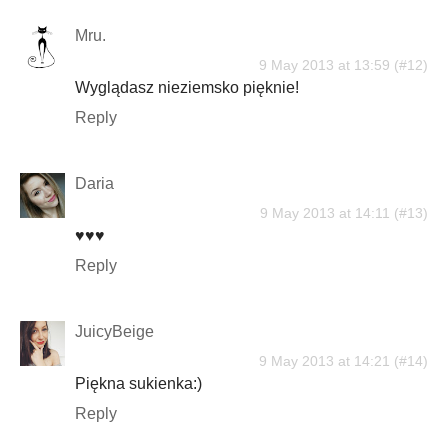
Mru.
9 May 2013 at 13:59
Wyglądasz nieziemsko pięknie!
Reply
Daria
9 May 2013 at 14:11
♥♥♥
Reply
JuicyBeige
9 May 2013 at 14:21
Piękna sukienka:)
Reply