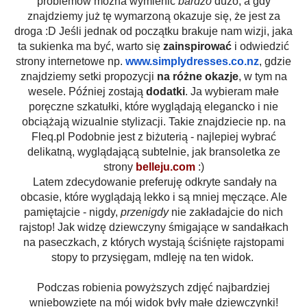
problemów można wymienić
bardzo
dużo, a gdy
znajdziemy już tę wymarzoną okazuje się, że jest za
droga :D Jeśli jednak od początku brakuje nam wizji, jaka
ta sukienka ma być, warto się
zainspirować
i odwiedzić
strony internetowe np.
www.simplydresses.co.nz
, gdzie
znajdziemy setki propozycji
na różne okazje
, w tym na
wesele. Później zostają
dodatki
. Ja wybieram małe
poręczne szkatułki, które wyglądają elegancko i nie
obciążają wizualnie stylizacji. Takie znajdziecie np. na
Fleq.pl
Podobnie jest z biżuterią - najlepiej wybrać
delikatną, wyglądającą subtelnie, jak bransoletka ze
strony
belleju.com
:)
Latem zdecydowanie preferuję odkryte sandały na
obcasie, które wyglądają lekko i są mniej męczące. Ale
pamiętajcie - nigdy,
przenigdy
nie zakładajcie do nich
rajstop! Jak widzę dziewczyny śmigające w sandałkach
na paseczkach, z których wystają ściśnięte rajstopami
stopy to przysięgam, mdleję na ten widok.
Podczas robienia powyższych zdjęć najbardziej
wniebowzięte na mój widok były małe dziewczynki!