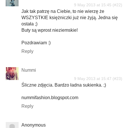
9 May 2013 at 15:45
Jak tak patrzę na Ciebie, to nie wierzę że
WSZYSTKIE księżniczki już nie żyją. Jedna się
ostała ;)
Buty są wprost nieziemskie!
Pozdrawiam :)
Reply
Nummi
9 May 2013 at 15:47
Śliczne zdjęcia. Bardzo ładna sukienka. ;)
nummifashion.blogspot.com
Reply
Anonymous