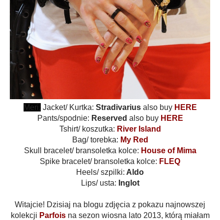
Meri:
Jacket/ Kurtka:
Stradivarius
also buy
HERE
Pants/spodnie:
Reserved
also buy
HERE
Tshirt/ koszutka:
River Island
Bag/ torebka:
My Red
Skull bracelet/ bransoletka kolce:
House of Mima
Spike bracelet/ bransoletka kolce:
FLEQ
Heels/ szpilki:
Aldo
Lips/ usta:
Inglot
Witajcie! Dzisiaj na blogu zdjęcia z pokazu najnowszej
kolekcji
Parfois
na sezon wiosna lato 2013, którą miałam