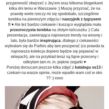
przyjemność obejrzeć z Jey'em oraz kilkoma blogerkami
kilka dni temu w Warszawie :) Muszę przyznać, że na
prawdę wiele rzeczy mi się spodobało, szczególnie
torebka na pierwszym zdjęciu i
naszyjnik z tygrysem
!!
♥ Ale też bardzo ciekawie i
kusząco
wyglądała mała
przezroczysta torebka
na
złotym
łańcuszku :) Cała
prezentacja, zawierająca najnowsze trendy na wiosnę i
lato, była bardzo
inspirująca
, dlatego z ciekawości
wybrałam się do Parfois aby tam poszperać (co prawda ta
najnowsza kolekcja dopiero
będzie
się
pojawiać w
sklepach), ale na przykład teraz są fajne przeceny i
odkryłam tam m. in. piękne zegarki
♥
Poniżej dorzucam jeszcze kilka zdjęć z
katalogu ss13
i
czekam na wasze opinie, może
wpadło
wam coś w oko
?? :) xoxo