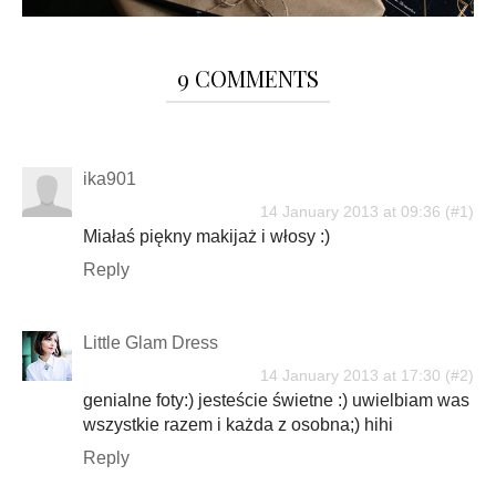
9 COMMENTS
ika901
14 January 2013 at 09:36
Miałaś piękny makijaż i włosy :)
Reply
Little Glam Dress
14 January 2013 at 17:30
genialne foty:) jesteście świetne :) uwielbiam was
wszystkie razem i każda z osobna;) hihi
Reply