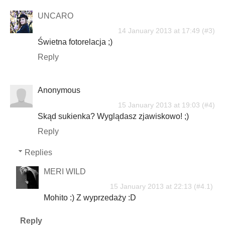
UNCARO
14 January 2013 at 17:49
Świetna fotorelacja ;)
Reply
Anonymous
15 January 2013 at 19:03
Skąd sukienka? Wyglądasz zjawiskowo! ;)
Reply
Replies
MERI WILD
15 January 2013 at 22:13
Mohito :) Z wyprzedaży :D
Reply