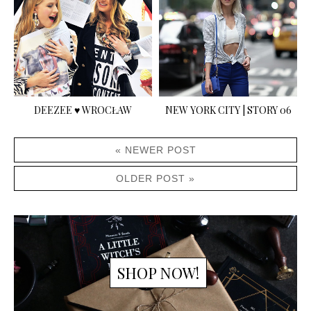
DEEZEE ♥ WROCŁAW
NEW YORK CITY | STORY 06
« NEWER POST
OLDER POST »
SHOP NOW!