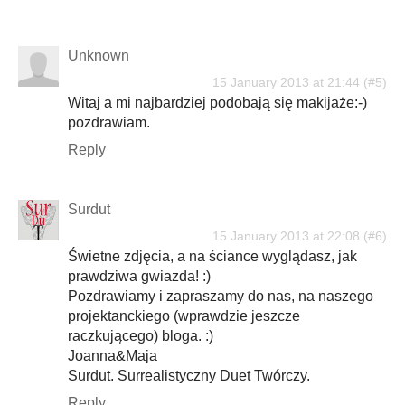
Unknown
15 January 2013 at 21:44
Witaj a mi najbardziej podobają się makijaże:-)
pozdrawiam.
Reply
Surdut
15 January 2013 at 22:08
Świetne zdjęcia, a na ściance wyglądasz, jak
prawdziwa gwiazda! :)
Pozdrawiamy i zapraszamy do nas, na naszego
projektanckiego (wprawdzie jeszcze
raczkującego) bloga. :)
Joanna&Maja
Surdut. Surrealistyczny Duet Twórczy.
Reply