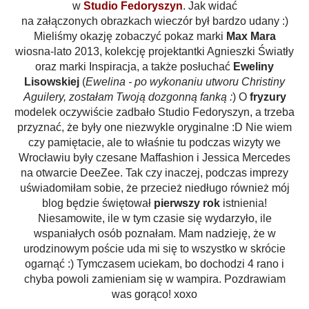
w
Studio Fedoryszyn
. Jak widać
na załączonych obrazkach wieczór był bardzo udany :)
Mieliśmy okazję zobaczyć pokaz marki
Max Mara
wiosna-lato 2013, kolekcję projektantki Agnieszki Światły
oraz marki Inspiracja, a także posłuchać
Eweliny
Lisowskiej
(
Ewelina - po wykonaniu utworu Christiny
Aguilery, zostałam Twoją dozgonną fanką :
) O
fryzury
modelek oczywiście zadbało Studio Fedoryszyn, a trzeba
przyznać, że były one niezwykle oryginalne :D Nie wiem
czy pamiętacie, ale to właśnie tu podczas wizyty we
Wrocławiu były czesane Maffashion i Jessica Mercedes
na otwarcie DeeZee. Tak czy inaczej, podczas imprezy
uświadomiłam sobie, że przecież niedługo również mój
blog będzie świętował
pierwszy rok
istnienia!
Niesamowite, ile w tym czasie się wydarzyło, ile
wspaniałych osób poznałam. Mam nadzieję, że w
urodzinowym poście uda mi się to wszystko w skrócie
ogarnąć :) Tymczasem uciekam, bo dochodzi 4 rano i
chyba powoli zamieniam się w wampira. Pozdrawiam
was gorąco! xoxo