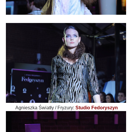
Agnieszka Światły /
Fryzury:
Studio Fedoryszyn