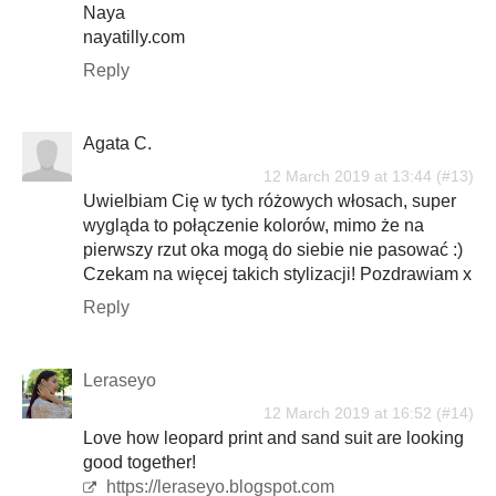
Naya
nayatilly.com
Reply
Agata C.
12 March 2019 at 13:44
Uwielbiam Cię w tych różowych włosach, super
wygląda to połączenie kolorów, mimo że na
pierwszy rzut oka mogą do siebie nie pasować :)
Czekam na więcej takich stylizacji! Pozdrawiam x
Reply
Leraseyo
12 March 2019 at 16:52
Love how leopard print and sand suit are looking
good together!
https://leraseyo.blogspot.com