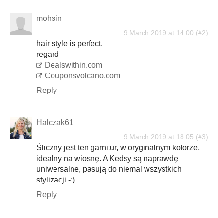
mohsin
9 March 2019 at 14:00
hair style is perfect.
regard
Dealswithin.com
Couponsvolcano.com
Reply
Halczak61
9 March 2019 at 18:05
Śliczny jest ten garnitur, w oryginalnym kolorze,
idealny na wiosnę. A Kedsy są naprawdę
uniwersalne, pasują do niemal wszystkich
stylizacji -:)
Reply