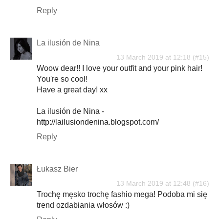
Reply
La ilusión de Nina
13 March 2019 at 12:18
Woow dear!! I love your outfit and your pink hair!
You're so cool!
Have a great day! xx
La ilusión de Nina -
http://lailusiondenina.blogspot.com/
Reply
Łukasz Bier
13 March 2019 at 12:48
Trochę męsko trochę fashio mega! Podoba mi się
trend ozdabiania włosów :)