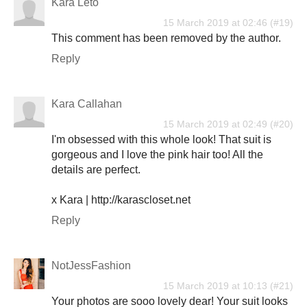
Kara Leto
15 March 2019 at 02:46
This comment has been removed by the author.
Reply
Kara Callahan
15 March 2019 at 02:49
I'm obsessed with this whole look! That suit is
gorgeous and I love the pink hair too! All the
details are perfect.
x Kara | http://karascloset.net
Reply
NotJessFashion
15 March 2019 at 10:13
Your photos are sooo lovely dear! Your suit looks