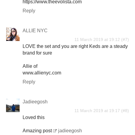
https://www.theevolista.com
Reply
ALLIE NYC
11 March 2019 at 19:12
LOVE the set and you are right Keds are a steady
brand for sure
Allie of
www.allienyc.com
Reply
Jadieegosh
11 March 2019 at 19:17
Loved this
Amazing post
jadieegosh