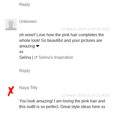
Reply
Unknown
12 March 2019 at 09:34
oh wow!! Love how the pink hair completes the
whole look! So beautiful and your pictures are
amazing ❤
xx
Selina |
Selina's Inspiration
Reply
Naya Tilly
12 March 2019 at 13:11
You look amazing! I am loving the pink hair and
this outfit is so perfect. Great style ideas here xx