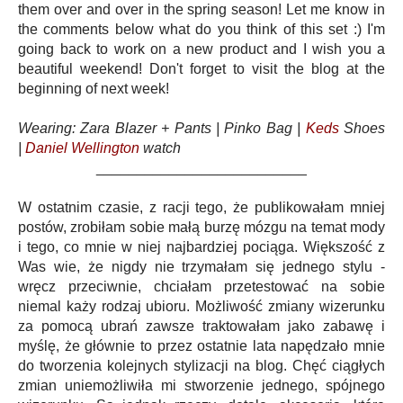
them over and over in the spring season! Let me know in
the comments below what do you think of this set :) I'm
going back to work on a new product and I wish you a
beautiful weekend! Don't forget to visit the blog at the
beginning of next week!
Wearing: Zara Blazer + Pants | Pinko Bag |
Keds
Shoes
|
Daniel Wellington
watch
__________________________
W ostatnim czasie, z racji tego, że publikowałam mniej
postów, zrobiłam sobie małą burzę mózgu na temat mody
i tego, co mnie w niej najbardziej pociąga. Większość z
Was wie, że nigdy nie trzymałam się jednego stylu -
wręcz przeciwnie, chciałam przetestować na sobie
niemal każy rodzaj ubioru. Możliwość zmiany wizerunku
za pomocą ubrań zawsze traktowałam jako zabawę i
myślę, że głównie to przez ostatnie lata napędzało mnie
do tworzenia kolejnych stylizacji na blog. Chęć ciągłych
zmian uniemożliwiła mi stworzenie jednego, spójnego