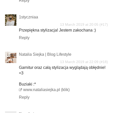
Reply
1styczniaa
13 March 2019 at 20:05
Przepiękna stylizacja! Jestem zakochana :)
Reply
Natalia Siejka | Blog Lifestyle
13 March 2019 at 22:09
Garnitur oraz całą stylizacja wyglądają obłędnie!
<3
Buziaki :*
www.nataliasiejka.pl (klik)
Reply