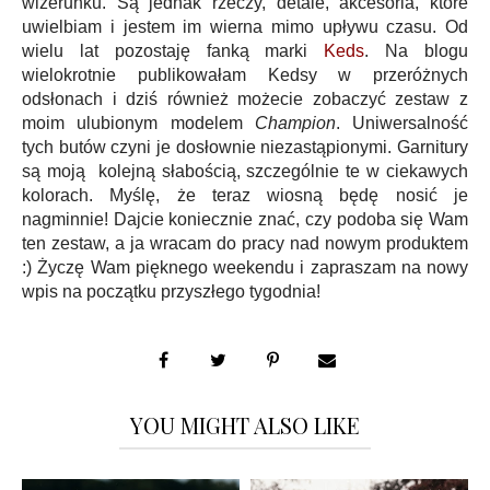
wizerunku. Są jednak rzeczy, detale, akcesoria, które
uwielbiam i jestem im wierna mimo upływu czasu. Od
wielu lat pozostaję fanką marki
Keds
. Na blogu
wielokrotnie publikowałam Kedsy w przeróżnych
odsłonach i dziś również możecie zobaczyć zestaw z
moim ulubionym modelem
Champion
. Uniwersalność
tych butów czyni je dosłownie niezastąpionymi. Garnitury
są moją kolejną słabością, szczególnie te w ciekawych
kolorach. Myślę, że teraz wiosną będę nosić je
nagminnie! Dajcie koniecznie znać, czy podoba się Wam
ten zestaw, a ja wracam do pracy nad nowym produktem
:) Życzę Wam pięknego weekendu i zapraszam na nowy
wpis na początku przyszłego tygodnia!
YOU MIGHT ALSO LIKE