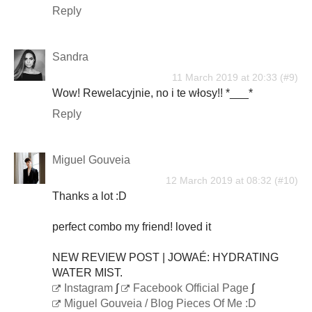
Reply
Sandra
11 March 2019 at 20:33
Wow! Rewelacyjnie, no i te włosy!! *___*
Reply
Miguel Gouveia
12 March 2019 at 08:32
Thanks a lot :D
perfect combo my friend! loved it
NEW REVIEW POST | JOWAÉ: HYDRATING
WATER MIST.
Instagram
∫
Facebook Official Page
∫
Miguel Gouveia / Blog Pieces Of Me :D