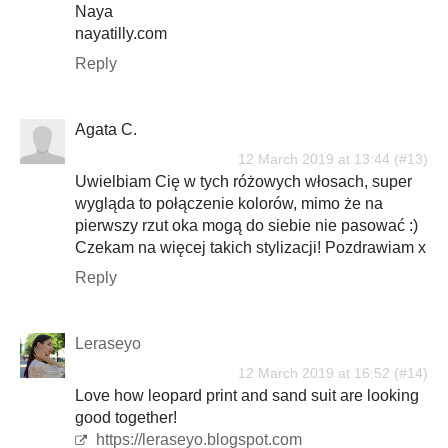
Naya
nayatilly.com
Reply
Agata C.
12 March 2019 at 13:44
Uwielbiam Cię w tych różowych włosach, super
wygląda to połączenie kolorów, mimo że na
pierwszy rzut oka mogą do siebie nie pasować :)
Czekam na więcej takich stylizacji! Pozdrawiam x
Reply
Leraseyo
12 March 2019 at 16:52
Love how leopard print and sand suit are looking
good together!
https://leraseyo.blogspot.com