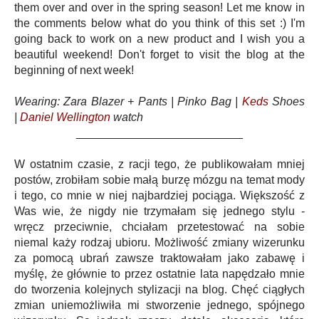
them over and over in the spring season! Let me know in
the comments below what do you think of this set :) I'm
going back to work on a new product and I wish you a
beautiful weekend! Don't forget to visit the blog at the
beginning of next week!
Wearing: Zara Blazer + Pants | Pinko Bag |
Keds
Shoes
|
Daniel Wellington
watch
__________________________
W ostatnim czasie, z racji tego, że publikowałam mniej
postów, zrobiłam sobie małą burzę mózgu na temat mody
i tego, co mnie w niej najbardziej pociąga. Większość z
Was wie, że nigdy nie trzymałam się jednego stylu -
wręcz przeciwnie, chciałam przetestować na sobie
niemal każy rodzaj ubioru. Możliwość zmiany wizerunku
za pomocą ubrań zawsze traktowałam jako zabawę i
myślę, że głównie to przez ostatnie lata napędzało mnie
do tworzenia kolejnych stylizacji na blog. Chęć ciągłych
zmian uniemożliwiła mi stworzenie jednego, spójnego