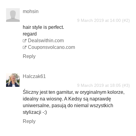
mohsin
9 March 2019 at 14:00
hair style is perfect.
regard
Dealswithin.com
Couponsvolcano.com
Reply
Halczak61
9 March 2019 at 18:05
Śliczny jest ten garnitur, w oryginalnym kolorze,
idealny na wiosnę. A Kedsy są naprawdę
uniwersalne, pasują do niemal wszystkich
stylizacji -:)
Reply