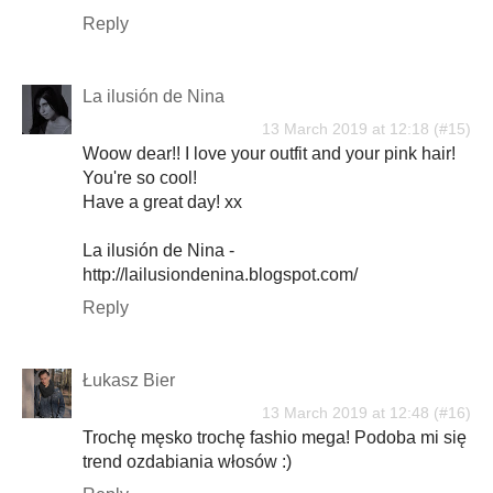
Reply
La ilusión de Nina
13 March 2019 at 12:18
Woow dear!! I love your outfit and your pink hair!
You're so cool!
Have a great day! xx
La ilusión de Nina -
http://lailusiondenina.blogspot.com/
Reply
Łukasz Bier
13 March 2019 at 12:48
Trochę męsko trochę fashio mega! Podoba mi się
trend ozdabiania włosów :)