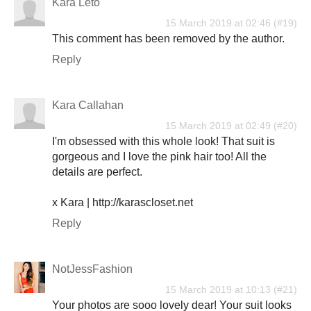
Kara Leto
15 March 2019 at 02:46
This comment has been removed by the author.
Reply
Kara Callahan
15 March 2019 at 02:49
I'm obsessed with this whole look! That suit is
gorgeous and I love the pink hair too! All the
details are perfect.
x Kara | http://karascloset.net
Reply
NotJessFashion
15 March 2019 at 10:13
Your photos are sooo lovely dear! Your suit looks