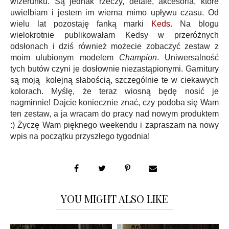
wizerunku. Są jednak rzeczy, detale, akcesoria, które
uwielbiam i jestem im wierna mimo upływu czasu. Od
wielu lat pozostaję fanką marki
Keds
. Na blogu
wielokrotnie publikowałam Kedsy w przeróżnych
odsłonach i dziś również możecie zobaczyć zestaw z
moim ulubionym modelem
Champion
. Uniwersalność
tych butów czyni je dosłownie niezastąpionymi. Garnitury
są moją kolejną słabością, szczególnie te w ciekawych
kolorach. Myślę, że teraz wiosną będę nosić je
nagminnie! Dajcie koniecznie znać, czy podoba się Wam
ten zestaw, a ja wracam do pracy nad nowym produktem
:) Życzę Wam pięknego weekendu i zapraszam na nowy
wpis na początku przyszłego tygodnia!
YOU MIGHT ALSO LIKE