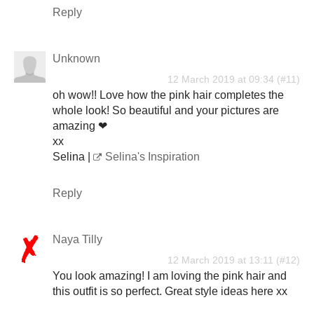
Reply
Unknown
12 March 2019 at 09:34
oh wow!! Love how the pink hair completes the
whole look! So beautiful and your pictures are
amazing ❤
xx
Selina |
Selina's Inspiration
Reply
Naya Tilly
12 March 2019 at 13:11
You look amazing! I am loving the pink hair and
this outfit is so perfect. Great style ideas here xx