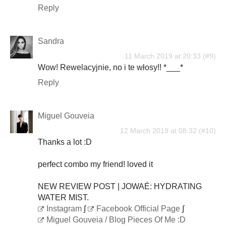
Reply
Sandra
11 March 2019 at 20:33
Wow! Rewelacyjnie, no i te włosy!! *___*
Reply
Miguel Gouveia
12 March 2019 at 08:32
Thanks a lot :D
perfect combo my friend! loved it
NEW REVIEW POST | JOWAÉ: HYDRATING
WATER MIST.
Instagram
∫
Facebook Official Page
∫
Miguel Gouveia / Blog Pieces Of Me :D