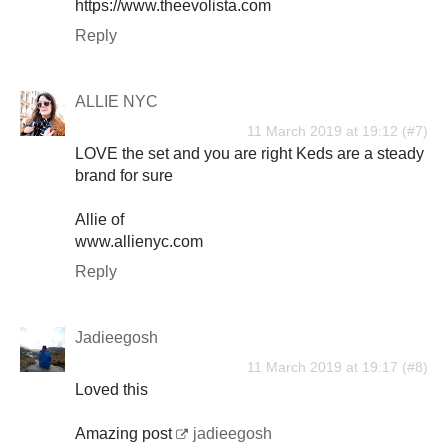
https://www.theevolista.com
Reply
ALLIE NYC
11 March 2019 at 19:12
LOVE the set and you are right Keds are a steady
brand for sure
Allie of
www.allienyc.com
Reply
Jadieegosh
11 March 2019 at 19:17
Loved this
Amazing post
jadieegosh