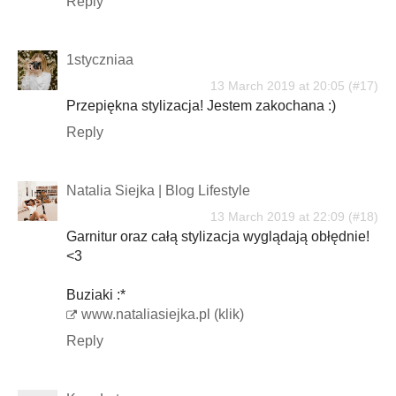
Reply
1styczniaa
13 March 2019 at 20:05
Przepiękna stylizacja! Jestem zakochana :)
Reply
Natalia Siejka | Blog Lifestyle
13 March 2019 at 22:09
Garnitur oraz całą stylizacja wyglądają obłędnie!
<3
Buziaki :*
www.nataliasiejka.pl (klik)
Reply