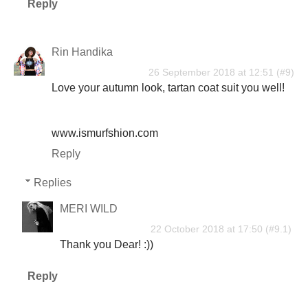
Reply
Rin Handika
26 September 2018 at 12:51
Love your autumn look, tartan coat suit you well!
www.ismurfshion.com
Reply
Replies
MERI WILD
22 October 2018 at 17:50
Thank you Dear! :))
Reply