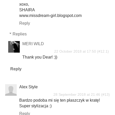
xoxo,
SHAIRA
www.missdream-girl.blogspot.com
Reply
Replies
MERI WILD
22 October 2018 at 17:50
Thank you Dear! :))
Reply
Alex Style
28 September 2018 at 21:46
Bardzo podoba mi się ten płaszczyk w kratę!
Super stylizacja :)
Reply