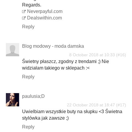
Regards.
Neverpayful.com
Dealswithin.com
Reply
Blog modowy - moda damska
8 October 2018 at 10:33
Świetny płaszcz, zgodny z trendami ;) Nie
widziałam takiego w sklepach :<
Reply
paulusia;D
22 October 2018 at 18:47
Uwielbiam wszystkie buty na słupku <3 Świetna
stylówka jak zawsze ;)
Reply