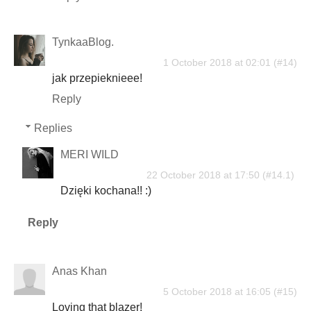
TynkaaBlog.
1 October 2018 at 02:01
jak przepieknieee!
Reply
Replies
MERI WILD
22 October 2018 at 17:50
Dzięki kochana!! :)
Reply
Anas Khan
5 October 2018 at 16:05
Loving that blazer!