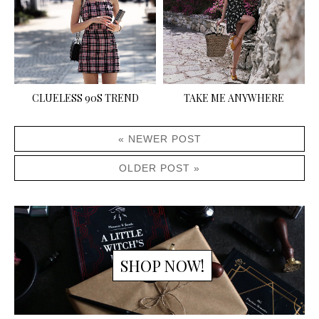
CLUELESS 90S TREND
TAKE ME ANYWHERE
« NEWER POST
OLDER POST »
SHOP NOW!