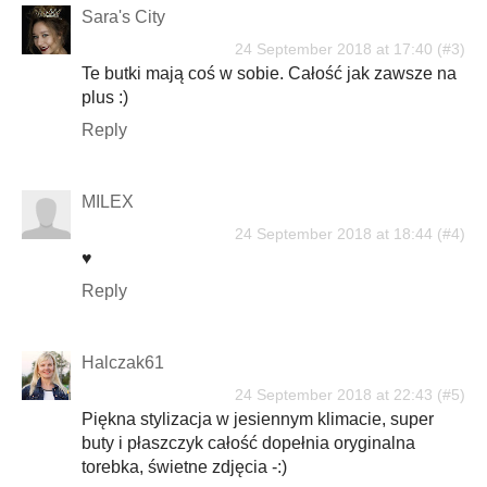
Sara's City
24 September 2018 at 17:40
Te butki mają coś w sobie. Całość jak zawsze na
plus :)
Reply
MILEX
24 September 2018 at 18:44
♥
Reply
Halczak61
24 September 2018 at 22:43
Piękna stylizacja w jesiennym klimacie, super
buty i płaszczyk całość dopełnia oryginalna
torebka, świetne zdjęcia -:)