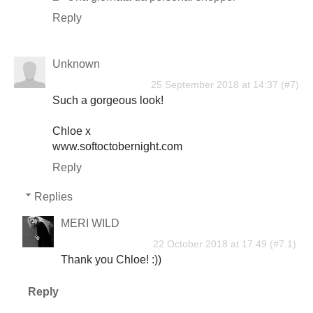
Reply
Unknown
25 September 2018 at 14:37
Such a gorgeous look!
Chloe x
www.softoctobernight.com
Reply
Replies
MERI WILD
22 October 2018 at 17:49
Thank you Chloe! :))
Reply