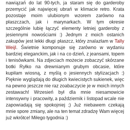
nawiązań do lat 90-tych, ja staram się do garderoby
przemycić jak najwięcej ubrań w klimacie retro. Krata
pozostaje moim ulubionym wzorem zarówno na
płaszczach, jak i marynarkach. W tym okresie
szczególnie lubię łączyć elementy letniej garderoby z
jesiennymi nowościami :) Jednym z moich ostanich
zakupów jest lekki długi płaszcz, który znalazłam w
Tally
Weijl
. Świetnie komponuje się zarówno w wydaniu
bardziej eleganckim, jak i na co dzień, z jeansami, topem
i tenisówkami. Na zdjeciach możecie zobaczyć skórzane
botki Ryłko na drewnianym grubym obcasie, które
kupiłam wiosną, z myślą o jesiennych stylizacjach :)
Pięknie wyglądają do długich kwiecistych sukienek, więc
na pewno jeszcze nie raz zoabaczycie je w moich innych
zestawach! Wrzesień był dla mnie niesamowicie
intensywny i pracowity, a październik i listopad wcale nie
zapowiadają się spokojniej ;) Już niebawem czekają
mnie spore zmiany, ale na ten temat zdradzę Wam więcej
już wkrótce! Miłego tygodnia :)