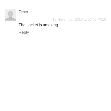
Testo
16 November 2018 at 00:42
That jacket is amazing
Reply