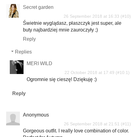
Secret garden
26 September 2018 at 16:33
Świetnie wyglądasz, płaszczyk jest super, ale
buty najbardziej mnie zauroczyły ;)
Reply
Replies
MERI WILD
22 October 2018 at 17:49
Ogromnie się cieszę! Dziękuję :)
Reply
Anonymous
26 September 2018 at 21:51
Gorgeous outfit. I really love combination of color.