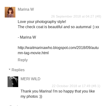
Marina W
26 September 2018 at 04:27
Love your photography style!
The check coat is beautiful and so autumnal :) xx
- Marina W
http://waitmarinawho.blogspot.com/2018/09/autu
mn-tag-movie.html
Reply
Replies
MERI WILD
22 October 2018 at 17:49
Thank you Marina! I'm so happy that you like
my photos :))