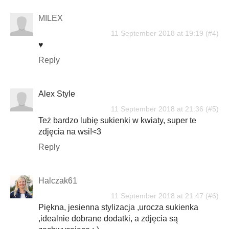
MILEX
11 September 2018 at 19:19
♥
Reply
Alex Style
11 September 2018 at 21:36
Też bardzo lubię sukienki w kwiaty, super te
zdjęcia na wsi!<3
Reply
Halczak61
11 September 2018 at 21:47
Piękna, jesienna stylizacja ,urocza sukienka
,idealnie dobrane dodatki, a zdjęcia są