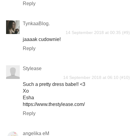
Reply
TynkaaBlog.
14 September 2018 at 00:35
jaaaak cudownie!
Reply
Stylease
14 September 2018 at 06:10
Such a pretty dress babe!! <3
Xo
Esha
https://www.thestylease.com/
Reply
angelika eM