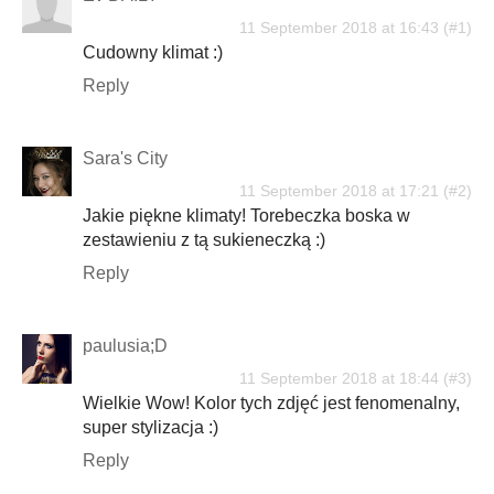
11 September 2018 at 16:43
Cudowny klimat :)
Reply
Sara's City
11 September 2018 at 17:21
Jakie piękne klimaty! Torebeczka boska w
zestawieniu z tą sukieneczką :)
Reply
paulusia;D
11 September 2018 at 18:44
Wielkie Wow! Kolor tych zdjęć jest fenomenalny,
super stylizacja :)
Reply