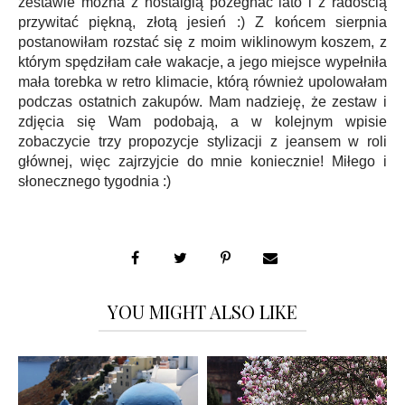
zestawie można z nostalgią pożegnać lato i z radością
przywitać piękną, złotą jesień :) Z końcem sierpnia
postanowiłam rozstać się z moim wiklinowym koszem, z
którym spędziłam całe wakacje, a jego miejsce wypełniła
mała torebka w retro klimacie, którą również upolowałam
podczas ostatnich zakupów. Mam nadzieję, że zestaw i
zdjęcia się Wam podobają, a w kolejnym wpisie
zobaczycie trzy propozycje stylizacji z jeansem w roli
głównej, więc zajrzyjcie do mnie koniecznie! Miłego i
słonecznego tygodnia :)
YOU MIGHT ALSO LIKE