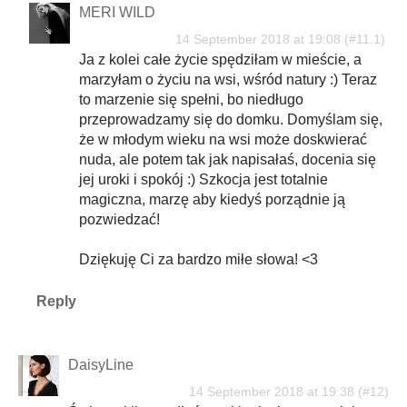
MERI WILD
14 September 2018 at 19:08
Ja z kolei całe życie spędziłam w mieście, a
marzyłam o życiu na wsi, wśród natury :) Teraz
to marzenie się spełni, bo niedługo
przeprowadzamy się do domku. Domyślam się,
że w młodym wieku na wsi może doskwierać
nuda, ale potem tak jak napisałaś, docenia się
jej uroki i spokój :) Szkocja jest totalnie
magiczna, marzę aby kiedyś porządnie ją
pozwiedzać!
Dziękuję Ci za bardzo miłe słowa! <3
Reply
DaisyLine
14 September 2018 at 19:38