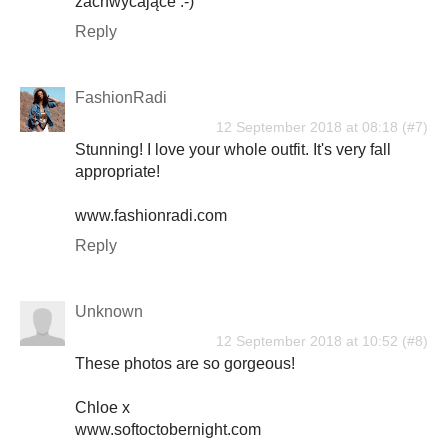
zachwycające :-)
Reply
FashionRadi
12 September 2018 at 08:18
Stunning! I love your whole outfit. It's very fall
appropriate!
www.fashionradi.com
Reply
Unknown
12 September 2018 at 10:52
These photos are so gorgeous!
Chloe x
www.softoctobernight.com