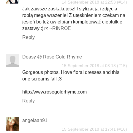
14 September 2018 at 22:53
Jak zawsze zaskakujesz! I stylizacja i zdjęcia
robią mega wrażenie! Z utęsknieniem czekam na
jesień bo też uwielbiam kompletować cieplutkie
zestawy :)
~RINROE
Reply
Deasy @ Rose Gold Rhyme
15 September 2018 at 03:18
Gorgeous photos. I love floral dresses and this
one screams fall :3
http://www.rosegoldrhyme.com
Reply
angelaah91
15 September 2018 at 17:41