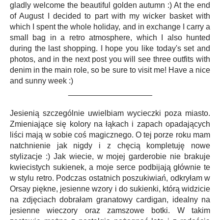
gladly welcome the beautiful golden autumn :) At the end
of August I decided to part with my wicker basket with
which I spent the whole holiday, and in exchange I carry a
small bag in a retro atmosphere, which I also hunted
during the last shopping. I hope you like today's set and
photos, and in the next post you will see three outfits with
denim in the main role, so be sure to visit me! Have a nice
and sunny week :)
___________________
Jesienią szczególnie uwielbiam wycieczki poza miasto.
Zmieniające się kolory na łąkach i zapach opadających
liści mają w sobie coś magicznego. O tej porze roku mam
natchnienie jak nigdy i z chęcią kompletuję nowe
stylizacje :) Jak wiecie, w mojej garderobie nie brakuje
kwiecistych sukienek, a moje serce podbijają głównie te
w stylu retro. Podczas ostatnich poszukiwiań, odkryłam w
Orsay piękne, jesienne wzory i do sukienki, którą widzicie
na zdjęciach dobrałam granatowy cardigan, idealny na
jesienne wieczory oraz zamszowe botki. W takim