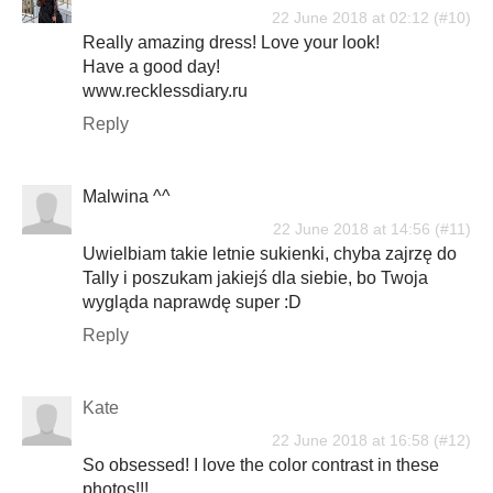
22 June 2018 at 02:12
Really amazing dress! Love your look!
Have a good day!
www.recklessdiary.ru
Reply
Malwina ^^
22 June 2018 at 14:56
Uwielbiam takie letnie sukienki, chyba zajrzę do
Tally i poszukam jakiejś dla siebie, bo Twoja
wygląda naprawdę super :D
Reply
Kate
22 June 2018 at 16:58
So obsessed! I love the color contrast in these
photos!!!