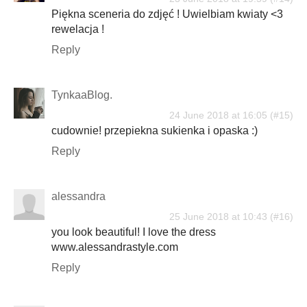
Piękna sceneria do zdjęć ! Uwielbiam kwiaty <3
rewelacja !
Reply
TynkaaBlog.
24 June 2018 at 16:05
cudownie! przepiekna sukienka i opaska :)
Reply
alessandra
25 June 2018 at 10:43
you look beautiful! I love the dress
www.alessandrastyle.com
Reply