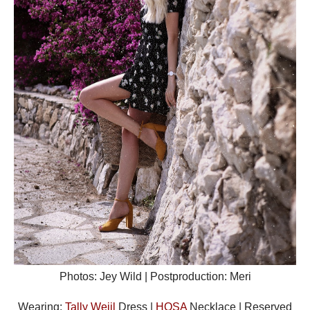
Photos: Jey Wild | Postproduction: Meri
Wearing:
Tally Weijl
Dress |
HOSA
Necklace | Reserved