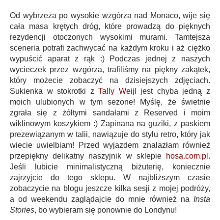
Od wybrzeża po wysokie wzgórza nad Monaco, wije się
cała masa krętych dróg, które prowadzą do pięknych
rezydencji otoczonych wysokimi murami. Tamtejsza
sceneria potrafi zachwycać na każdym kroku i aż ciężko
wypuścić aparat z rąk :) Podczas jednej z naszych
wycieczek przez wzgórza, trafiliśmy na piękny zakątek,
który możecie zobaczyć na dzisiejszych zdjęciach.
Sukienka w stokrotki z
Tally Weijl
jest chyba jedną z
moich ulubionych w tym sezone! Myślę, że świetnie
zgrała się z żółtymi sandałami z Reserved i moim
wiklinowym koszykiem :) Zapinana na guziki, z paskiem
prezewiązanym w talii, nawiązuje do stylu retro, który jak
wiecie uwielbiam! Przed wyjazdem znalazłam również
przepiękny delikatny naszyjnik w sklepie
hosa.com.pl
.
Jeśli lubicie minimalistyczną biżuterię, koniecznie
zajrzyjcie do tego sklepu. W najbliższym czasie
zobaczycie na blogu jeszcze kilka sesji z mojej podróży,
a od weekendu zaglądajcie do mnie również na
Insta
Stories
, bo wybieram się ponownie do Londynu!