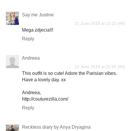
Say me Justine
21 June 2018 at 13:22
Mega zdjecia!!!
Reply
Andreea
21 June 2018 at 22:55
This outfit is so cute! Adore the Parisian vibes.
Have a lovely day. xx
Andreea,
http://couturezilla.com/
Reply
Reckless diary by Anya Dryagina