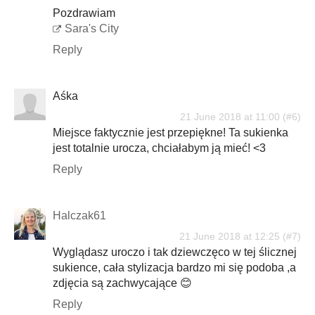
Pozdrawiam
Sara's City
Reply
Aśka
21 June 2018 at 11:00
Miejsce faktycznie jest przepiękne! Ta sukienka
jest totalnie urocza, chciałabym ją mieć! <3
Reply
Halczak61
21 June 2018 at 12:25
Wyglądasz uroczo i tak dziewczęco w tej ślicznej
sukience, cała stylizacja bardzo mi się podoba ,a
zdjęcia są zachwycające 😊
Reply