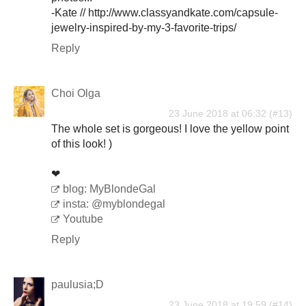
-Kate // http://www.classyandkate.com/capsule-
jewelry-inspired-by-my-3-favorite-trips/
Reply
Choi Olga
23 June 2018 at 06:32
The whole set is gorgeous! I love the yellow point
of this look! )
❤
blog: MyBlondeGal
insta: @myblondegal
Youtube
Reply
paulusia;D
23 June 2018 at 19:59