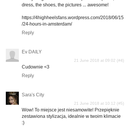
dress, the shoes, the pictures ... awesome!
https://4highheelsfans.wordpress.com/2018/06/15
/24-hours-in-amsterdam/
Reply
Ev DAILY
21 June 2018 at 09:02
Cudownie <3
Reply
Sara's City
21 June 2018 at 10:12
Wow! To miejsce jest niesamowite! Przepięknie
zestawiona stylizacja, idealnie w twoim klimacie
:)