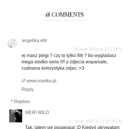
18 COMMENTS
angelika eM
20 June 2018 at 23:17
ej masz piegi ? czy to tylko filtr ? bo wygladasz
mega slodko serio !!!! a zdjecia wspaniale,
cudowna kolorystyka zdjec. <3
www.martko.pl
Reply
Replies
MERI WILD
21 June 2018 at 12:24
Tak, latem się pojawiają! :D Kiedyś ukrywałam