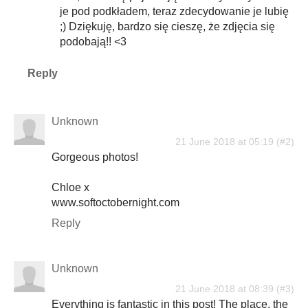
je pod podkładem, teraz zdecydowanie je lubię
;) Dziękuję, bardzo się cieszę, że zdjęcia się
podobają!! <3
Reply
Unknown
21 June 2018 at 05:19
Gorgeous photos!
Chloe x
www.softoctobernight.com
Reply
Unknown
21 June 2018 at 08:39
Everything is fantastic in this post! The place, the