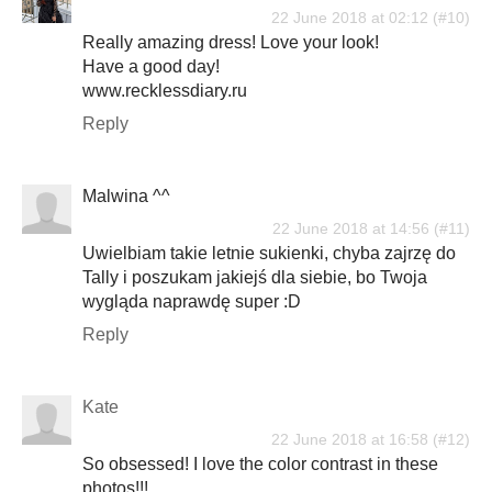
22 June 2018 at 02:12
Really amazing dress! Love your look!
Have a good day!
www.recklessdiary.ru
Reply
Malwina ^^
22 June 2018 at 14:56
Uwielbiam takie letnie sukienki, chyba zajrzę do
Tally i poszukam jakiejś dla siebie, bo Twoja
wygląda naprawdę super :D
Reply
Kate
22 June 2018 at 16:58
So obsessed! I love the color contrast in these
photos!!!