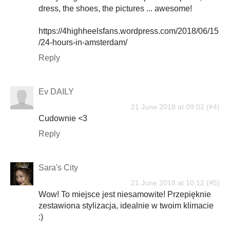
dress, the shoes, the pictures ... awesome!
https://4highheelsfans.wordpress.com/2018/06/15
/24-hours-in-amsterdam/
Reply
Ev DAILY
21 June 2018 at 09:02
Cudownie <3
Reply
Sara's City
21 June 2018 at 10:12
Wow! To miejsce jest niesamowite! Przepięknie
zestawiona stylizacja, idealnie w twoim klimacie
:)