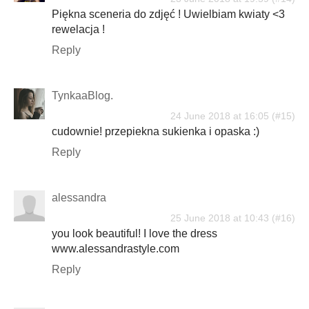
Piękna sceneria do zdjęć ! Uwielbiam kwiaty <3
rewelacja !
Reply
TynkaaBlog.
24 June 2018 at 16:05
cudownie! przepiekna sukienka i opaska :)
Reply
alessandra
25 June 2018 at 10:43
you look beautiful! I love the dress
www.alessandrastyle.com
Reply