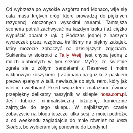
Od wybrzeża po wysokie wzgórza nad Monaco, wije się
cała masa krętych dróg, które prowadzą do pięknych
rezydencji otoczonych wysokimi murami. Tamtejsza
sceneria potrafi zachwycać na każdym kroku i aż ciężko
wypuścić aparat z rąk :) Podczas jednej z naszych
wycieczek przez wzgórza, trafiliśmy na piękny zakątek,
który możecie zobaczyć na dzisiejszych zdjęciach.
Sukienka w stokrotki z
Tally Weijl
jest chyba jedną z
moich ulubionych w tym sezone! Myślę, że świetnie
zgrała się z żółtymi sandałami z Reserved i moim
wiklinowym koszykiem :) Zapinana na guziki, z paskiem
prezewiązanym w talii, nawiązuje do stylu retro, który jak
wiecie uwielbiam! Przed wyjazdem znalazłam również
przepiękny delikatny naszyjnik w sklepie
hosa.com.pl
.
Jeśli lubicie minimalistyczną biżuterię, koniecznie
zajrzyjcie do tego sklepu. W najbliższym czasie
zobaczycie na blogu jeszcze kilka sesji z mojej podróży,
a od weekendu zaglądajcie do mnie również na
Insta
Stories
, bo wybieram się ponownie do Londynu!