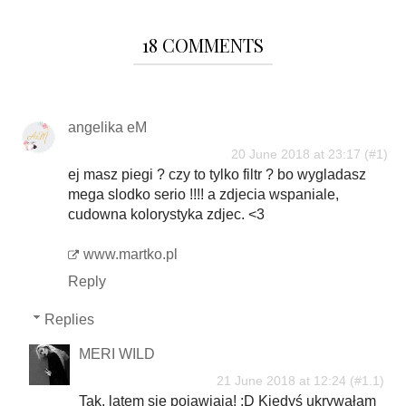
18 COMMENTS
angelika eM
20 June 2018 at 23:17
ej masz piegi ? czy to tylko filtr ? bo wygladasz
mega slodko serio !!!! a zdjecia wspaniale,
cudowna kolorystyka zdjec. <3
www.martko.pl
Reply
Replies
MERI WILD
21 June 2018 at 12:24
Tak, latem się pojawiają! :D Kiedyś ukrywałam