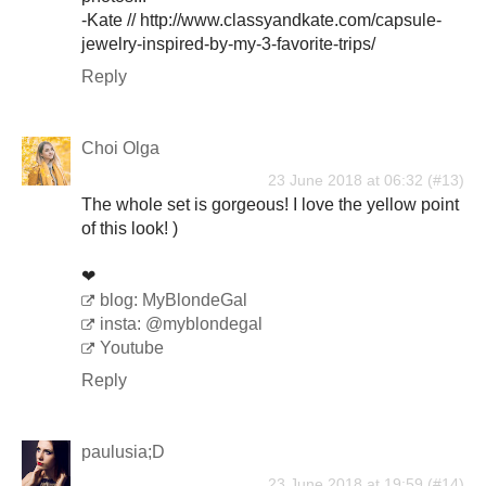
-Kate // http://www.classyandkate.com/capsule-
jewelry-inspired-by-my-3-favorite-trips/
Reply
Choi Olga
23 June 2018 at 06:32
The whole set is gorgeous! I love the yellow point
of this look! )
❤
blog: MyBlondeGal
insta: @myblondegal
Youtube
Reply
paulusia;D
23 June 2018 at 19:59