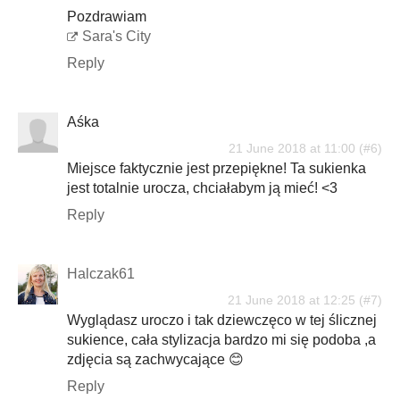
Pozdrawiam
Sara's City
Reply
Aśka
21 June 2018 at 11:00
Miejsce faktycznie jest przepiękne! Ta sukienka
jest totalnie urocza, chciałabym ją mieć! <3
Reply
Halczak61
21 June 2018 at 12:25
Wyglądasz uroczo i tak dziewczęco w tej ślicznej
sukience, cała stylizacja bardzo mi się podoba ,a
zdjęcia są zachwycające 😊
Reply