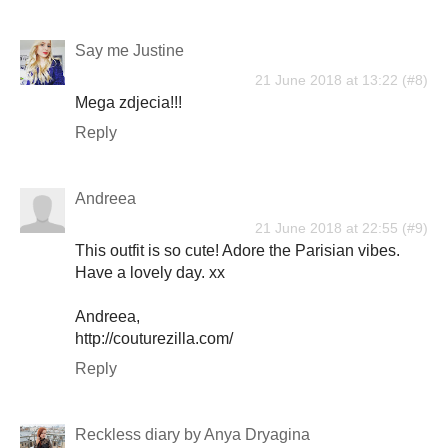
Say me Justine
21 June 2018 at 13:22
Mega zdjecia!!!
Reply
Andreea
21 June 2018 at 22:55
This outfit is so cute! Adore the Parisian vibes.
Have a lovely day. xx
Andreea,
http://couturezilla.com/
Reply
Reckless diary by Anya Dryagina