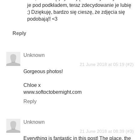
je pod podkładem, teraz zdecydowanie je lubię
;) Dziękuję, bardzo się cieszę, że zdjęcia się
podobają!! <3
Reply
Unknown
21 June 2018 at 05:19
Gorgeous photos!
Chloe x
www.softoctobernight.com
Reply
Unknown
21 June 2018 at 08:39
Everything is fantastic in this post! The place, the