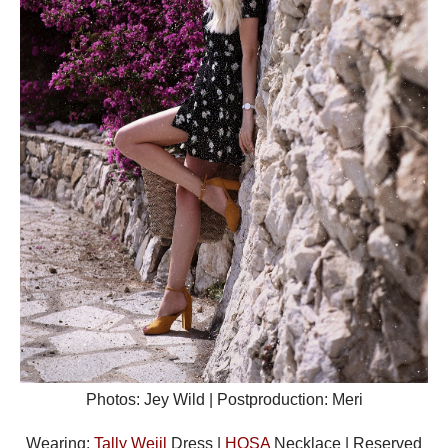
Photos: Jey Wild | Postproduction: Meri
Wearing:
Tally Weijl
Dress |
HOSA
Necklace | Reserved