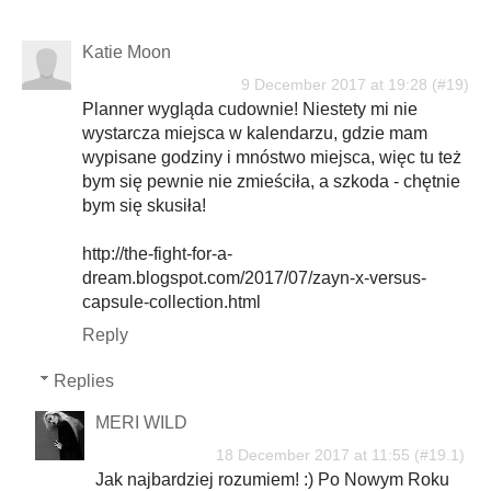
Katie Moon
9 December 2017 at 19:28
Planner wygląda cudownie! Niestety mi nie
wystarcza miejsca w kalendarzu, gdzie mam
wypisane godziny i mnóstwo miejsca, więc tu też
bym się pewnie nie zmieściła, a szkoda - chętnie
bym się skusiła!
http://the-fight-for-a-
dream.blogspot.com/2017/07/zayn-x-versus-
capsule-collection.html
Reply
Replies
MERI WILD
18 December 2017 at 11:55
Jak najbardziej rozumiem! :) Po Nowym Roku