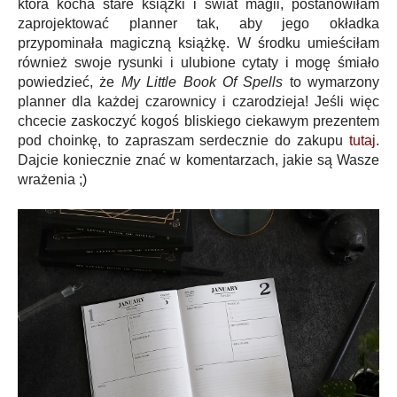
która kocha stare książki i świat magii, postanowiłam
zaprojektować planner tak, aby jego okładka
przypominała magiczną książkę. W środku umieściłam
również swoje rysunki i ulubione cytaty i mogę śmiało
powiedzieć, że
My Little Book Of Spells
to wymarzony
planner dla każdej czarownicy i czarodzieja! Jeśli więc
chcecie zaskoczyć kogoś bliskiego ciekawym prezentem
pod choinkę, to zapraszam serdecznie do zakupu
tutaj
.
Dajcie koniecznie znać w komentarzach, jakie są Wasze
wrażenia ;)