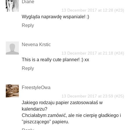
Diane
13 December 2017 at 12:28
Wygląda naprawdę wspaniale! :)
Reply
Nevena Krstic
13 December 2017 at 21:18
This is a really cute planner! :) xx
Reply
FreestyleOwa
13 December 2017 at 23:59
Jakiego rodzaju papier zastosowałaś w
kalendarzu?
Chciałabym zamówić, ale nie cierpię gładkiego i
"piszczącego" papieru.