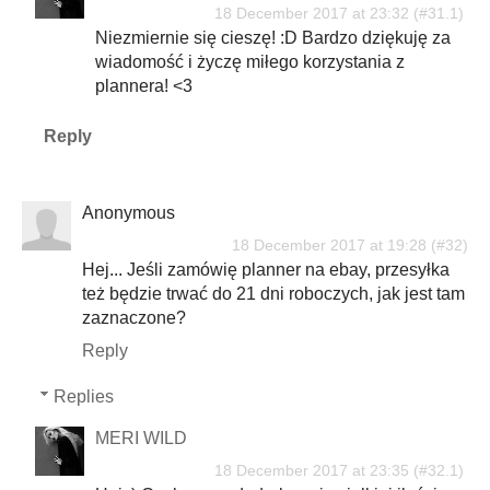
18 December 2017 at 23:32
Niezmiernie się cieszę! :D Bardzo dziękuję za
wiadomość i życzę miłego korzystania z
plannera! <3
Reply
Anonymous
18 December 2017 at 19:28
Hej... Jeśli zamówię planner na ebay, przesyłka
też będzie trwać do 21 dni roboczych, jak jest tam
zaznaczone?
Reply
Replies
MERI WILD
18 December 2017 at 23:35