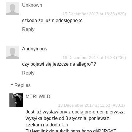
Unknown
15 December 2017 at 18:33
szkoda że już niedostępne :c
Reply
Anonymous
16 December 2017 at 14:38
czy pojawi się jeszcze na allegro??
Reply
Replies
MERI WILD
18 December 2017 at 11:53
Jest już wystawiony z opcją pre-order, pierwsza
wysyłka będzie od 3 stycznia, ponieważ
czekam na dodruk :)
Tu jest link do aukcji: https://goo.gl/PJRGdT