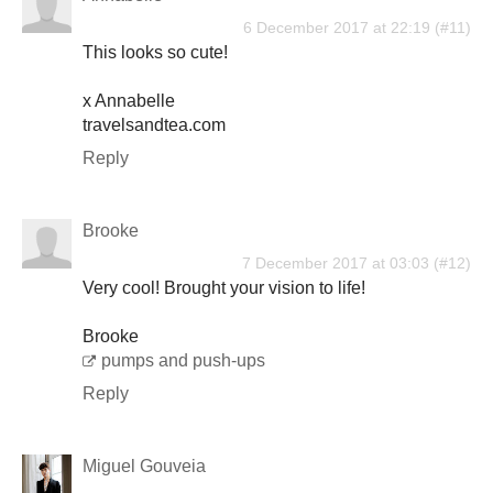
6 December 2017 at 22:19
This looks so cute!
x Annabelle
travelsandtea.com
Reply
Brooke
7 December 2017 at 03:03
Very cool! Brought your vision to life!
Brooke
pumps and push-ups
Reply
Miguel Gouveia