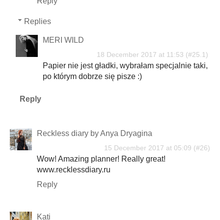
Reply
Replies
MERI WILD
18 December 2017 at 11:53
Papier nie jest gładki, wybrałam specjalnie taki,
po którym dobrze się pisze :)
Reply
Reckless diary by Anya Dryagina
15 December 2017 at 05:09
Wow! Amazing planner! Really great!
www.recklessdiary.ru
Reply
Kati