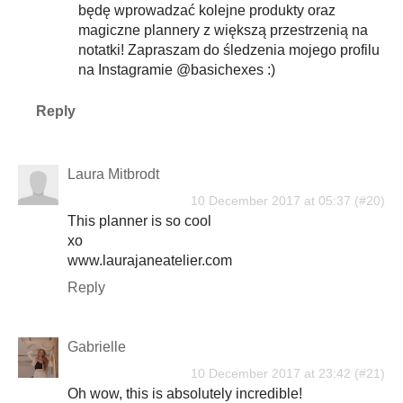
będę wprowadzać kolejne produkty oraz
magiczne plannery z większą przestrzenią na
notatki! Zapraszam do śledzenia mojego profilu
na Instagramie @basichexes :)
Reply
Laura Mitbrodt
10 December 2017 at 05:37
This planner is so cool
xo
www.laurajaneatelier.com
Reply
Gabrielle
10 December 2017 at 23:42
Oh wow, this is absolutely incredible!