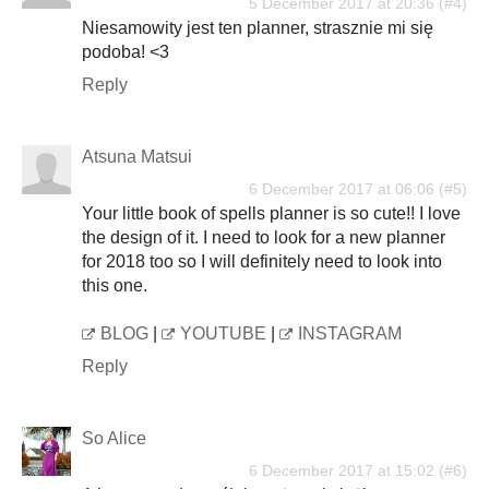
5 December 2017 at 20:36
Niesamowity jest ten planner, strasznie mi się
podoba! <3
Reply
Atsuna Matsui
6 December 2017 at 06:06
Your little book of spells planner is so cute!! I love
the design of it. I need to look for a new planner
for 2018 too so I will definitely need to look into
this one.
BLOG
|
YOUTUBE
|
INSTAGRAM
Reply
So Alice
6 December 2017 at 15:02