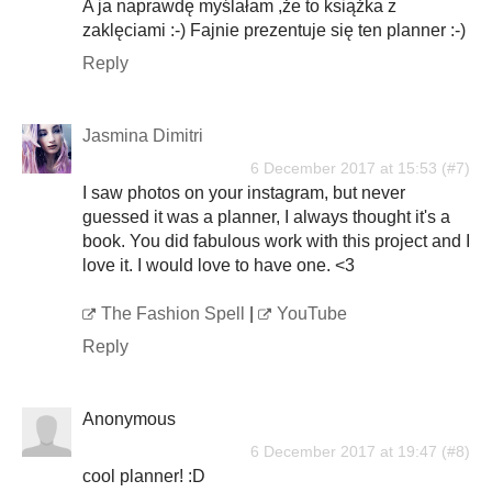
A ja naprawdę myślałam ,że to książka z
zaklęciami :-) Fajnie prezentuje się ten planner :-)
Reply
Jasmina Dimitri
6 December 2017 at 15:53
I saw photos on your instagram, but never
guessed it was a planner, I always thought it's a
book. You did fabulous work with this project and I
love it. I would love to have one. <3
The Fashion Spell
|
YouTube
Reply
Anonymous
6 December 2017 at 19:47
cool planner! :D