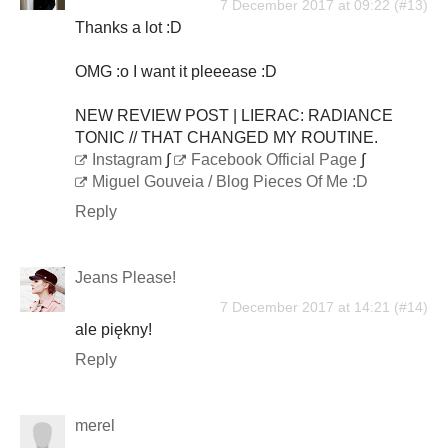
7 December 2017 at 09:22
Thanks a lot :D
OMG :o I want it pleeease :D
NEW REVIEW POST | LIERAC: RADIANCE
TONIC // THAT CHANGED MY ROUTINE.
Instagram
∫
Facebook Official Page
∫
Miguel Gouveia / Blog Pieces Of Me :D
Reply
Jeans Please!
7 December 2017 at 14:21
ale piękny!
Reply
merel