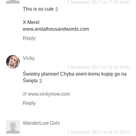
7 December 2017 at 17:06
This is so cute :)
X Merel
www.andathousandwords.com
Reply
Vicky
7 December 2017 at 19:02
Świetny planner! Chyba wiem komu kupię go na
Święta :)
www.vickynow.com
Reply
WanderLust Girls
7 December 2017 at 19:07