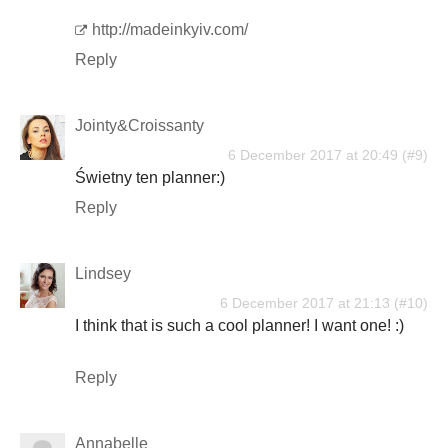
http://madeinkyiv.com/
Reply
Jointy&Croissanty
6 December 2017 at 20:49
Świetny ten planner:)
Reply
Lindsey
6 December 2017 at 21:13
I think that is such a cool planner! I want one! :)
Reply
Annabelle