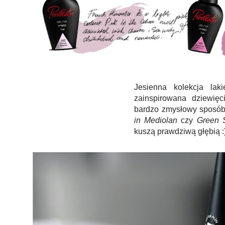
Jesienna kolekcja
lak
zainspirowana dziewię
bardzo zmysłowy sposób 
in Mediolan
czy
Green 
kuszą prawdziwą głębią :