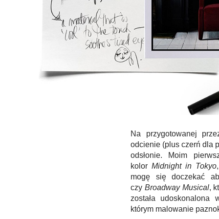
Na przygotowanej prze
odcienie (plus czerń dla
odsłonie. Moim pierws
kolor
Midnight in Tokyo
mogę się doczekać a
czy
Broadway Musical
, 
została udoskonalona w
którym malowanie paznok