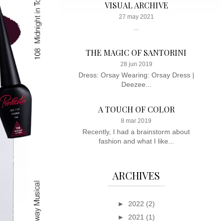
VISUAL ARCHIVE
27 may 2021
...
THE MAGIC OF SANTORINI
28 jun 2019
Dress: Orsay Wearing: Orsay Dress |
Deezee...
A TOUCH OF COLOR
8 mar 2019
Recently, I had a brainstorm about
fashion and what I like...
ARCHIVES
►
2022
(2)
►
2021
(1)