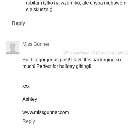
robiłam tylko na wzorniku, ale chyba niebawem
się skuszę ;)
Reply
Miss Gunner
27 November 2017 at 13:43
Such a gorgeous post! I love this packaging so
much! Perfect for holiday gifting!!
xxx
Ashley
www.missgunner.com
Reply