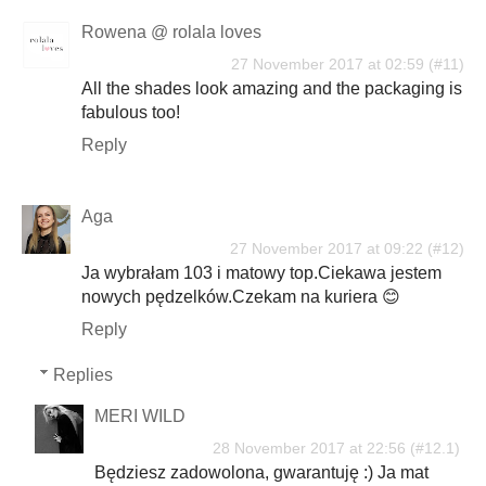
Rowena @ rolala loves
27 November 2017 at 02:59
All the shades look amazing and the packaging is
fabulous too!
Reply
Aga
27 November 2017 at 09:22
Ja wybrałam 103 i matowy top.Ciekawa jestem
nowych pędzelków.Czekam na kuriera 😊
Reply
Replies
MERI WILD
28 November 2017 at 22:56
Będziesz zadowolona, gwarantuję :) Ja mat