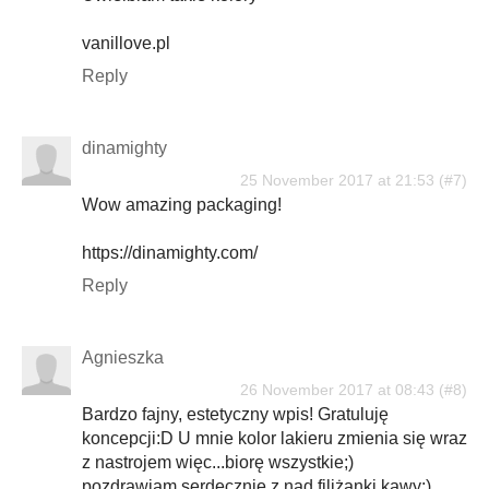
vanillove.pl
Reply
dinamighty
25 November 2017 at 21:53
Wow amazing packaging!
https://dinamighty.com/
Reply
Agnieszka
26 November 2017 at 08:43
Bardzo fajny, estetyczny wpis! Gratuluję
koncepcji:D U mnie kolor lakieru zmienia się wraz
z nastrojem więc...biorę wszystkie;)
pozdrawiam serdecznie z nad filiżanki kawy:)