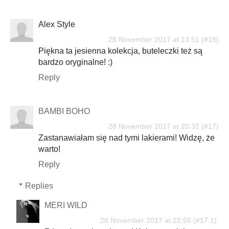
Alex Style
28 November 2017 at 13:51
Piękna ta jesienna kolekcja, buteleczki też są
bardzo oryginalne! :)
Reply
BAMBI BOHO
28 November 2017 at 20:32
Zastanawiałam się nad tymi lakierami! Widzę, że
warto!
Reply
Replies
MERI WILD
28 November 2017 at 22:55