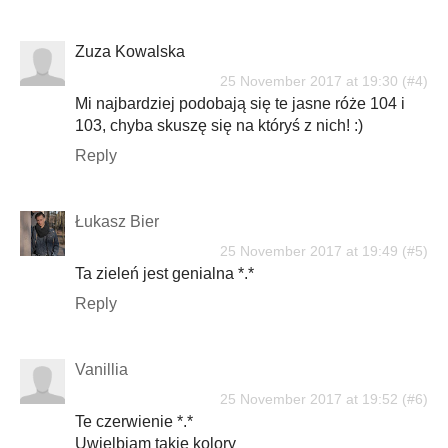
Zuza Kowalska
25 November 2017 at 19:30
Mi najbardziej podobają się te jasne róże 104 i
103, chyba skuszę się na któryś z nich! :)
Reply
Łukasz Bier
25 November 2017 at 19:49
Ta zieleń jest genialna *.*
Reply
Vanillia
25 November 2017 at 19:52
Te czerwienie *.*
Uwielbiam takie kolory