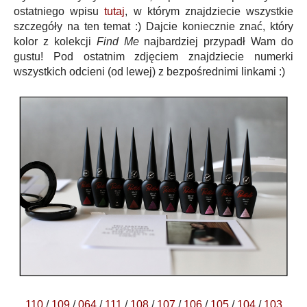
ostatniego wpisu
tutaj
, w którym znajdziecie wszystkie
szczegóły
na ten temat :) Dajcie koniecznie znać, który
kolor z kolekcji
Find Me
najbardziej przypadł Wam do
gustu! Pod ostatnim zdjęciem znajdziecie numerki
wszystkich odcieni (od lewej) z bezpośrednimi linkami :)
110
/
109
/
064
/
111
/
108
/
107
/
106
/
105
/
104
/
103