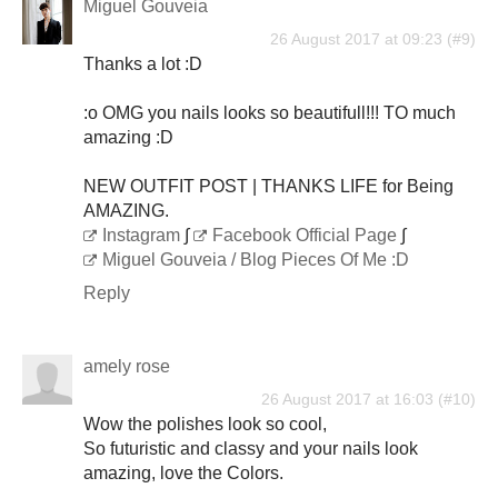
Miguel Gouveia
26 August 2017 at 09:23
Thanks a lot :D
:o OMG you nails looks so beautifull!!! TO much
amazing :D
NEW OUTFIT POST | THANKS LIFE for Being
AMAZING.
Instagram
∫
Facebook Official Page
∫
Miguel Gouveia / Blog Pieces Of Me :D
Reply
amely rose
26 August 2017 at 16:03
Wow the polishes look so cool,
So futuristic and classy and your nails look
amazing, love the Colors.