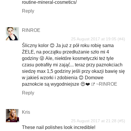
routine-mineral-cosmetics/
Reply
RINROE
25 August 2017 at 19:05
Śliczny kolor 😊 Ja już z pół roku robię sama
ŻELE, na początku przedłużanie szło mi 4
godziny 😜 Ale, niektóre kosmetyczki też tyle
czasu potrafiły mi zająć... teraz przy paznokciach
siedzę max 1,5 godziny jeśli przy okazji bawię się
w jakieś wzorki i zdobienia 😊 Domowe
paznokcie są wygodniejsze 😍❤️
~RINROE
Reply
Kris
25 August 2017 at 21:28
These nail polishes look incredible!