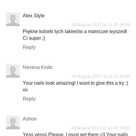
Alex Style
28 August 2017 at 11:10
Piękne kolorki tych lakierów a manicure wyszedł
Ci super ;)
Reply
Nevena Krstic
28 August 2017 at 12:11
Your nails look amazing! I want to give this a try :)
xx
Reply
Ashon
28 August 2017 at 13:07
Yess yesss Please, I must get them <3 Your nails