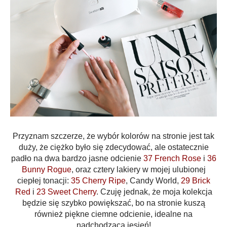
Przyznam szczerze, że wybór kolorów na stronie jest tak
duży, że ciężko było się zdecydować, ale ostatecznie
padło na dwa bardzo jasne odcienie
37 French Rose
i
36
Bunny Rogue
, oraz cztery lakiery w mojej ulubionej
ciepłej tonacji:
35 Cherry Ripe
, Candy World,
29 Brick
Red
i
23 Sweet Cherry
. Czuję jednak, że moja kolekcja
będzie się szybko powiększać, bo na stronie kuszą
również piękne ciemne odcienie, idealne na
nadchodzącą jesień!