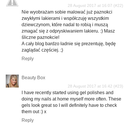
28 August 2017 at 16:07
Nie wyobrażam sobie malować już paznokci
zwykłymi lakierami i współczuję wszystkim
dziewczynom, które nadal to robią i muszą
zmagać się z odpryskiwaniem lakieru. :) Masz
śliczne paznokcie!
A cały blog bardzo ładnie się prezentuję, będę
zaglądać częściej. ;)
Reply
Beauty Box
28 August 2017 at 16:42
I have recently started using gel polishes and
doing my nails at home myself more often. These
gels look great so I will definitely have to check
them out :) x
Reply