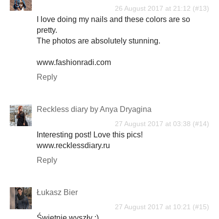
26 August 2017 at 21:12
I love doing my nails and these colors are so
pretty.
The photos are absolutely stunning.
www.fashionradi.com
Reply
Reckless diary by Anya Dryagina
27 August 2017 at 03:38
Interesting post! Love this pics!
www.recklessdiary.ru
Reply
Łukasz Bier
27 August 2017 at 10:21
Świetnie wyszły :)