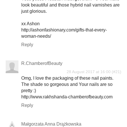
look beautiful and those hybrid nail varnishes are
just glorious.
xx Ashon
http://ashonfashionary.com/gifts-that-every-
woman-needs/
Reply
R.ChamberofBeauty
28 August 2017 at 16:00
Omg, I love the packaging of these nail paints.
The shade so gorgeous and Your nails are so
pretty :)
http://www.rakhshanda-chamberofbeauty.com
Reply
Małgorzata Anna Drążkowska