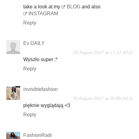
take a look at my
BLOG
and also
INSTAGRAM
Reply
Ev DAILY
26 August 2017 at 17:12
Wyszło super ;*
Reply
invisiblefashion
26 August 2017 at 20:00
pięknie wyglądają <3
Reply
FashionRadi