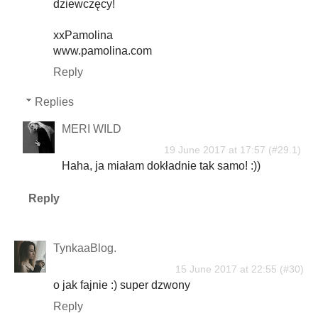
dziewczęcy!
xxPamolina
www.pamolina.com
Reply
Replies
MERI WILD
19 June 2017 at 17:57
Haha, ja miałam dokładnie tak samo! :))
Reply
TynkaaBlog.
15 June 2017 at 22:55
o jak fajnie :) super dzwony
Reply