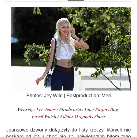
Photos: Jey Wild | Postproduction: Meri
Wearing:
Lee Jeans
/ Stradivarius Top /
Parfois
Bag
Fossil
Watch /
Adidas Originals
Shoes
Jeansowe dzwony dołączyły do listy rzeczy, których nie
nosiłam od lat, i choć nie są największym hitem tego