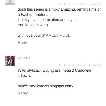
16 June 2017 at 21:54
gosh this series is simply amazing, reminds me of
a Fashion Editorial.
I totally love the Location and layout.
You look amazing.
with love your
AMELY ROSE
Reply
Kruczis
16 June 2017 at 23:13
W tej stylizacji wyglądasz mega :) Cudowne
zdjęcia.
http://krucz-kruczis.blogspot.com/
Reply