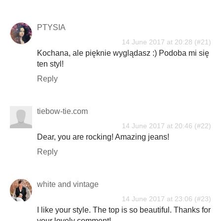
PTYSIA
14 June 2017 at 20:28
Kochana, ale pięknie wyglądasz :) Podoba mi się
ten styl!
Reply
tiebow-tie.com
14 June 2017 at 20:46
Dear, you are rocking! Amazing jeans!
Reply
white and vintage
14 June 2017 at 23:06
I like your style. The top is so beautiful. Thanks for
your lovely comment!