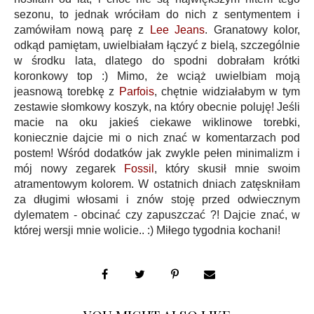
sezonu, to jednak wróciłam do nich z sentymentem i
zamówiłam nową parę z
Lee Jeans
. Granatowy kolor,
odkąd pamiętam, uwielbiałam łączyć z bielą, szczególnie
w środku lata, dlatego do spodni dobrałam krótki
koronkowy top :) Mimo, że wciąż uwielbiam moją
jeasnową torebkę z
Parfois
, chętnie widziałabym w tym
zestawie słomkowy koszyk, na który obecnie poluję! Jeśli
macie na oku jakieś ciekawe wiklinowe torebki,
koniecznie dajcie mi o nich znać w komentarzach pod
postem! Wśród dodatków jak zwykle pełen minimalizm i
mój nowy zegarek
Fossil
, który skusił mnie swoim
atramentowym kolorem. W ostatnich dniach zatęskniłam
za długimi włosami i znów stoję przed odwiecznym
dylematem - obcinać czy zapuszczać ?! Dajcie znać, w
której wersji mnie wolicie.. :) Miłego tygodnia kochani!