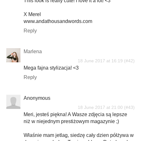
This look is really cute! I love it a lot! <3
X Merel
www.andathousandwords.com
Reply
Marlena
18 June 2017 at 16:19
Mega fajna stylizacja! <3
Reply
Anonymous
18 June 2017 at 21:00
Meri, jesteś piękna! A Wasze zdjęcia są lepsze
niż w niejednym prestiżowym magazynie ;)
Właśnie mam jetlag, siedzę cały dzien półżywa w