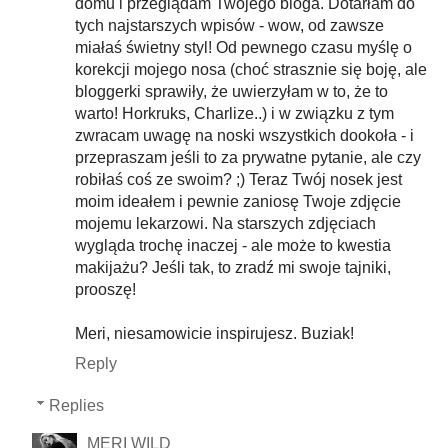
domu i przeglądam Twojego bloga. Dotarłam do
tych najstarszych wpisów - wow, od zawsze
miałaś świetny styl! Od pewnego czasu myślę o
korekcji mojego nosa (choć strasznie się boję, ale
bloggerki sprawiły, że uwierzyłam w to, że to
warto! Horkruks, Charlize..) i w związku z tym
zwracam uwagę na noski wszystkich dookoła - i
przepraszam jeśli to za prywatne pytanie, ale czy
robiłaś coś ze swoim? ;) Teraz Twój nosek jest
moim ideałem i pewnie zaniosę Twoje zdjęcie
mojemu lekarzowi. Na starszych zdjęciach
wygląda trochę inaczej - ale może to kwestia
makijażu? Jeśli tak, to zradź mi swoje tajniki,
prooszę!
Meri, niesamowicie inspirujesz. Buziak!
Reply
Replies
MERI WILD