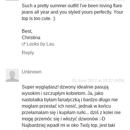
Such a pretty summer outfit! I've been loving flare
jeans all year and you styled yours perfectly. Your
top is too cute. :)
Best,
Christina
Looks by Lau
Reply
Unknown
15 June 2017 at 19:27
Super wyglądasz! dzwony idealnie pasują
wysokim i szczupłym kobietom. Ja, jako
nastolatka byłam fanatyczką i bardzo długo nie
mogłam przestać ich nosić, jednak w końcu
przełamałam się i kupiłam rurki... dziś z kolei nie
mogę przemóc się i włożyć dzwonów :-D
Najbardziej wpadł mi w oko Twój top, jest taki