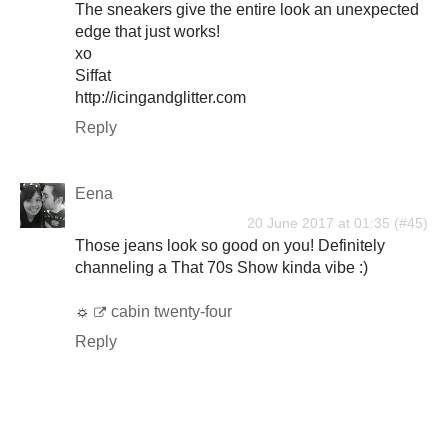
The sneakers give the entire look an unexpected
edge that just works!
xo
Siffat
http://icingandglitter.com
Reply
Eena
20 June 2017 at 01:35
Those jeans look so good on you! Definitely
channeling a That 70s Show kinda vibe :)
☼
cabin twenty-four
Reply