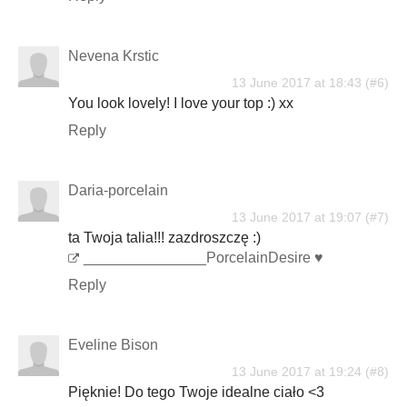
Nevena Krstic
13 June 2017 at 18:43
You look lovely! I love your top :) xx
Reply
Daria-porcelain
13 June 2017 at 19:07
ta Twoja talia!!! zazdroszczę :)
_______________
PorcelainDesire ♥
Reply
Eveline Bison
13 June 2017 at 19:24
Pięknie! Do tego Twoje idealne ciało <3