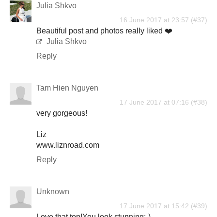
Julia Shkvo
16 June 2017 at 23:57
Beautiful post and photos really liked ❤️
Julia Shkvo
Reply
Tam Hien Nguyen
17 June 2017 at 07:16
very gorgeous!
Liz
www.liznroad.com
Reply
Unknown
17 June 2017 at 15:42
Love that top!You look stunning:-)