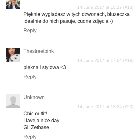
14 June 2017 at 15:27
Pięknie wyglądasz w tych dzwonach, bluzeczka
idealnie do nich pasuje, cudne zdjęcia -)
Reply
Thestreetpink
14 June 2017 at 17:04
piękna i stylowa <3
Reply
Unknown
14 June 2017 at 18:24
Chic outfit!
Have a nice day!
Gil Zetbase
Reply