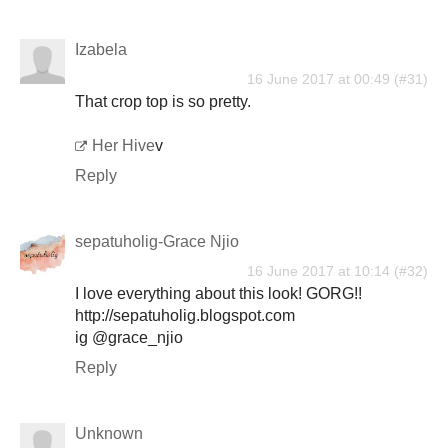
Izabela
16 June 2017 at 00:49
That crop top is so pretty.
Her Hive
v
Reply
sepatuholig-Grace Njio
16 June 2017 at 10:14
I love everything about this look! GORG!!
http://sepatuholig.blogspot.com
ig @grace_njio
Reply
Unknown