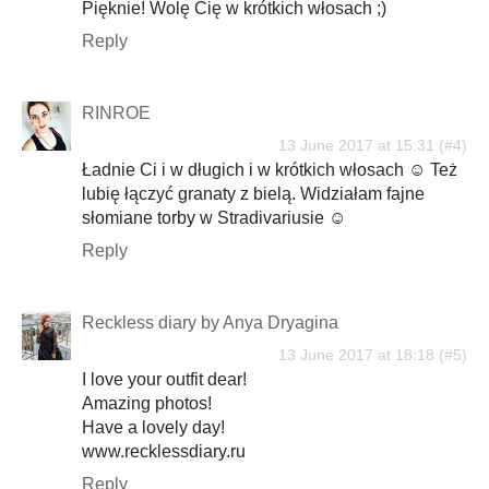
Pięknie! Wolę Cię w krótkich włosach ;)
Reply
RINROE
13 June 2017 at 15:31
Ładnie Ci i w długich i w krótkich włosach ☺️ Też
lubię łączyć granaty z bielą. Widziałam fajne
słomiane torby w Stradivariusie ☺️
Reply
Reckless diary by Anya Dryagina
13 June 2017 at 18:18
I love your outfit dear!
Amazing photos!
Have a lovely day!
www.recklessdiary.ru
Reply