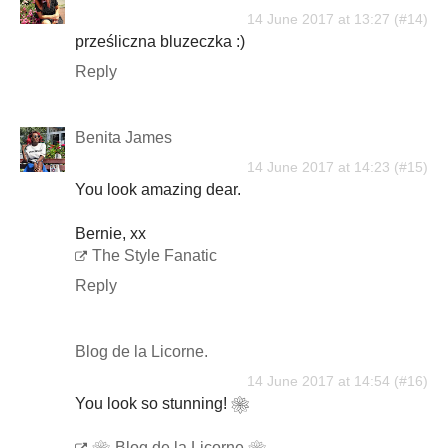
14 June 2017 at 13:27
prześliczna bluzeczka :)
Reply
Benita James
14 June 2017 at 14:23
You look amazing dear.
Bernie, xx
The Style Fanatic
Reply
Blog de la Licorne.
14 June 2017 at 14:54
You look so stunning! ❀
❀ Blog de la Licorne ❀