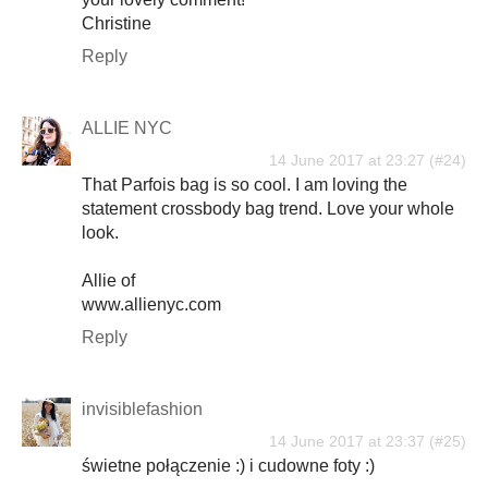
Christine
Reply
ALLIE NYC
14 June 2017 at 23:27
That Parfois bag is so cool. I am loving the
statement crossbody bag trend. Love your whole
look.
Allie of
www.allienyc.com
Reply
invisiblefashion
14 June 2017 at 23:37
świetne połączenie :) i cudowne foty :)