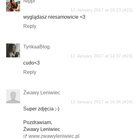
Nippi
12 January 2017 at 10:23
wyglądasz niesamowicie <3
Reply
TynkaaBlog.
12 January 2017 at 14:37
cudo<3
Reply
Żwawy Leniwiec
12 January 2017 at 16:36
Super zdjęcia ;-)
Pozdrawiam,
Żwawy Leniwiec
www.zwawyleniwiec.pl