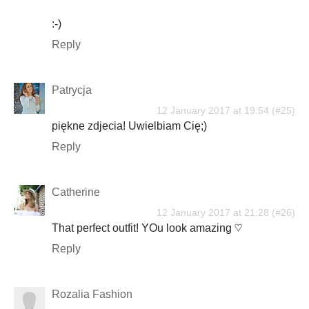
:-)
Reply
Patrycja
12 January 2017 at 19:54
piękne zdjecia! Uwielbiam Cię;)
Reply
Catherine
12 January 2017 at 21:28
That perfect outfit! YOu look amazing ♡
Reply
Rozalia Fashion