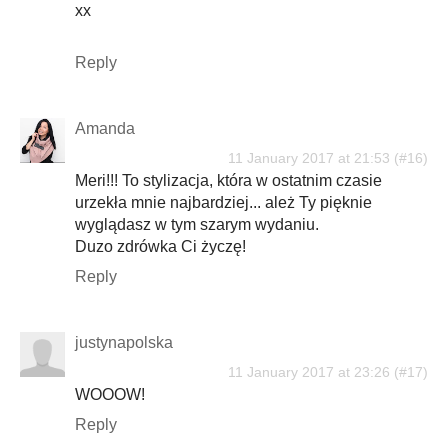
xx
Reply
Amanda
11 January 2017 at 21:53
Meri!!! To stylizacja, która w ostatnim czasie
urzekła mnie najbardziej... ależ Ty pięknie
wyglądasz w tym szarym wydaniu.
Duzo zdrówka Ci życzę!
Reply
justynapolska
11 January 2017 at 23:26
WOOOW!
Reply