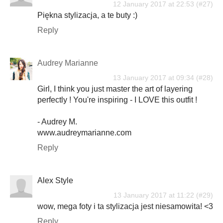
12 January 2017 at 22:53
Piękna stylizacja, a te buty :)
Reply
Audrey Marianne
13 January 2017 at 09:34
Girl, I think you just master the art of layering
perfectly ! You're inspiring - I LOVE this outfit !
- Audrey M.
www.audreymarianne.com
Reply
Alex Style
13 January 2017 at 11:22
wow, mega foty i ta stylizacja jest niesamowita! <3
Reply