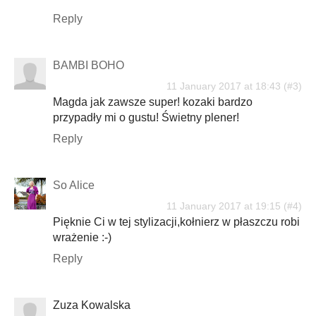
Reply
BAMBI BOHO
11 January 2017 at 18:43
Magda jak zawsze super! kozaki bardzo
przypadły mi o gustu! Świetny plener!
Reply
So Alice
11 January 2017 at 19:15
Pięknie Ci w tej stylizacji,kołnierz w płaszczu robi
wrażenie :-)
Reply
Zuza Kowalska