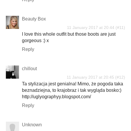
Beauty Box
11 January 2017 at 20:44
I love this whole outfit but those boots are just
gorgeous :) x
Reply
chillout
11 January 2017 at 20:45
Ta stylizacja jest genialna! Mimo, że pogoda taka
beznadziejna, to krajobraz i tak wygląda bosko:)
http://uglyographyy.blogspot.com/
Reply
Unknown