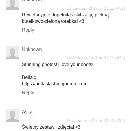
13 January 2017 at 23:11
Rewelacyjnie dopełniłaś stylizację piękną
butelkowo-zieloną torebką! <3
Reply
Unknown
14 January 2017 at 00:26
Stunning photos! I love your boots!
Bella x
https://bellasfashionjournal.com
Reply
Aśka
14 January 2017 at 10:53
Świetny zestaw i zdjęcia! <3