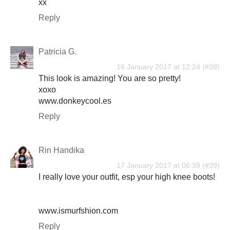
xx
Reply
Patricia G.
16 January 2017 at 12:24
This look is amazing! You are so pretty!
xoxo
www.donkeycool.es
Reply
Rin Handika
17 January 2017 at 06:39
I really love your outfit, esp your high knee boots!
www.ismurfshion.com
Reply