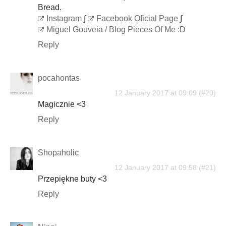
Bread.
Instagram
∫
Facebook Oficial Page
∫
Miguel Gouveia / Blog Pieces Of Me :D
Reply
pocahontas
12 January 2017 at 09:09
Magicznie <3
Reply
Shopaholic
12 January 2017 at 09:58
Przepiękne buty <3
Reply