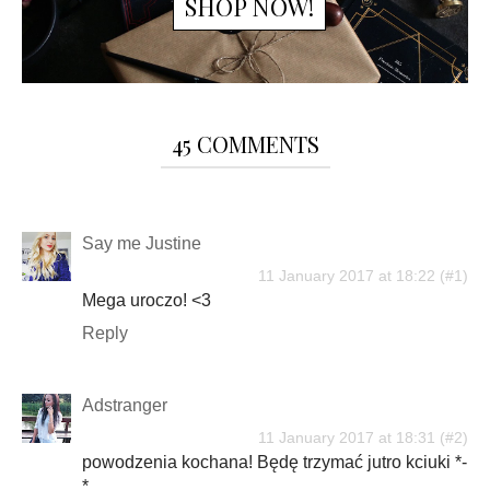
SHOP NOW!
45 COMMENTS
Say me Justine
11 January 2017 at 18:22
Mega uroczo! <3
Reply
Adstranger
11 January 2017 at 18:31
powodzenia kochana! Będę trzymać jutro kciuki *-
*