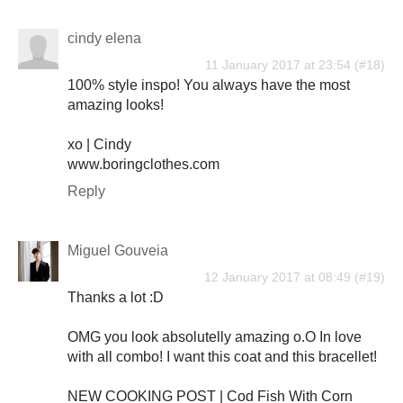
cindy elena
11 January 2017 at 23:54
100% style inspo! You always have the most
amazing looks!
xo | Cindy
www.boringclothes.com
Reply
Miguel Gouveia
12 January 2017 at 08:49
Thanks a lot :D
OMG you look absolutelly amazing o.O In love
with all combo! I want this coat and this bracellet!
NEW COOKING POST | Cod Fish With Corn