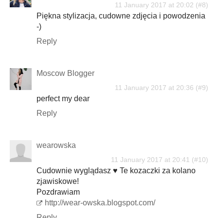
11 January 2017 at 20:02
Piękna stylizacja, cudowne zdjęcia i powodzenia
-)
Reply
Moscow Blogger
11 January 2017 at 20:36
perfect my dear
Reply
wearowska
11 January 2017 at 20:41
Cudownie wyglądasz ♥ Te kozaczki za kolano
zjawiskowe!
Pozdrawiam
http://wear-owska.blogspot.com/
Reply