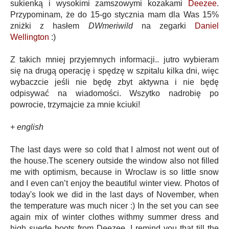
sukienką i wysokimi zamszowymi kozakami
Deezee
.
Przypominam, że do 15-go stycznia mam dla Was 15%
zniżki z hasłem
DWmeriwild
na zegarki
Daniel
Wellington
:)
Z takich mniej przyjemnych informacji.. jutro wybieram
się na drugą operację i spędzę w szpitalu kilka dni, więc
wybaczcie jeśli nie będę zbyt aktywna i nie będę
odpisywać na wiadomości. Wszytko nadrobię po
powrocie, trzymajcie za mnie kciuki!
+
english
The last days were so cold that I almost not went out of
the house.
The scenery outside the window also not filled
me with optimism, because in Wroclaw is so little snow
and I even can’t enjoy the beautiful winter view.
Photos of
today's look we did in the last days of November, when
the temperature was much nicer :) In the set you can see
again mix of winter clothes withmy summer dress and
high suede boots from Deezee.
I remind you that till the