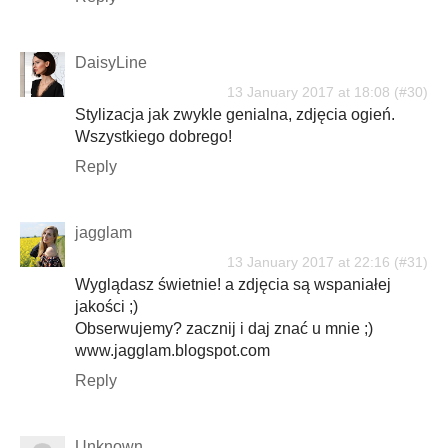
DaisyLine
13 January 2017 at 18:08
Stylizacja jak zwykle genialna, zdjęcia ogień.
Wszystkiego dobrego!
Reply
jagglam
13 January 2017 at 22:16
Wyglądasz świetnie! a zdjęcia są wspaniałej
jakości ;)
Obserwujemy? zacznij i daj znać u mnie ;)
www.jagglam.blogspot.com
Reply
Unknown