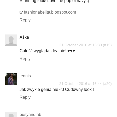
Stunning look! Love the pop of navy :)
fashionabejita.blogspot.com
Reply
Aśka
21 October 2016 at 16:30
Całość wygląda idealnie! ♥♥♥
Reply
leonis
21 October 2016 at 16:44
Jak zwykle genialnie <3 Cudowny look !
Reply
busyandfab