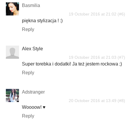
Basmilia
19 October 2016 at 21:02
piękna stylizacja ! :)
Reply
Alex Style
19 October 2016 at 21:03
Super torebka i dodatki! Ja też jestem rockowa ;)
Reply
Adstranger
20 October 2016 at 13:49
Woooow! ♥
Reply