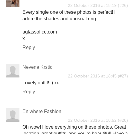
22 October 2016 at 18:19
Every single one of these photos is perfect! I
adore the shades and unusual ring.
aglassofice.com
x
Reply
Nevena Krstic
22 October 2016 at 18:45
Lovely outfit! :) xx
Reply
Eniwhere Fashion
22 October 2016 at 18:52
Oh wow! I love everything on these photos. Great
location, great outfits, and you're beautiful! Have a