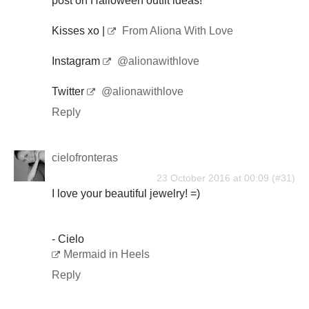
post on Halloween outfit ideas!
Kisses xo |
From Aliona With Love
Instagram
@alionawithlove
Twitter
@alionawithlove
Reply
cielofronteras
23 October 2016 at 00:09
I love your beautiful jewelry! =)
- Cielo
Mermaid in Heels
Reply