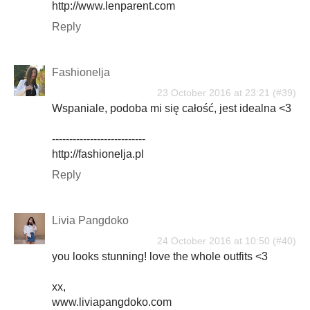
http://www.lenparent.com
Reply
Fashionelja
23 October 2016 at 23:21
Wspaniale, podoba mi się całość, jest idealna <3
---------------------------
http://fashionelja.pl
Reply
Livia Pangdoko
24 October 2016 at 10:50
you looks stunning! love the whole outfits <3
xx,
www.liviapangdoko.com