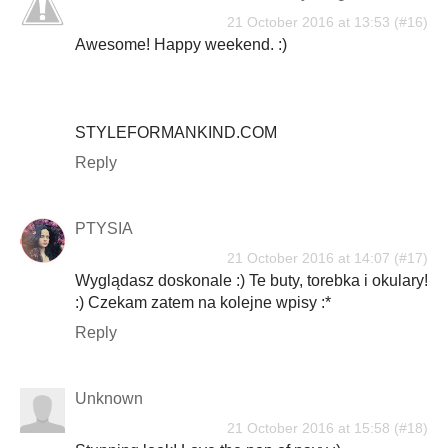
21 October 2016 at 13:53
Awesome! Happy weekend. :)
STYLEFORMANKIND.COM
Reply
PTYSIA
21 October 2016 at 14:07
Wyglądasz doskonale :) Te buty, torebka i okulary!
:) Czekam zatem na kolejne wpisy :*
Reply
Unknown
21 October 2016 at 15:58