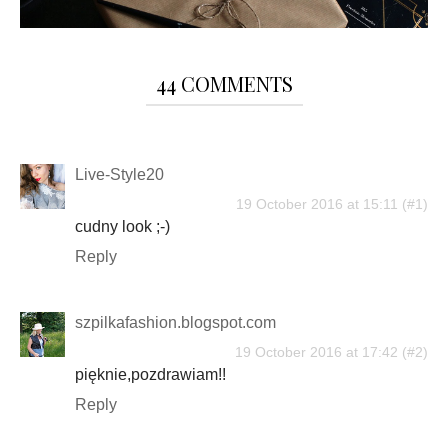
44 COMMENTS
Live-Style20
19 October 2016 at 15:11
cudny look ;-)
Reply
szpilkafashion.blogspot.com
19 October 2016 at 17:42
pięknie,pozdrawiam!!
Reply