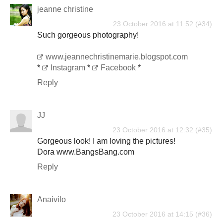
jeanne christine
23 October 2016 at 11:52
Such gorgeous photography!
www.jeannechristinemarie.blogspot.com
*
Instagram
*
Facebook
*
Reply
JJ
23 October 2016 at 12:32
Gorgeous look! I am loving the pictures!
Dora www.BangsBang.com
Reply
Anaivilo
23 October 2016 at 14:15