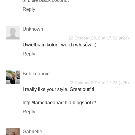
Little black coconut
Reply
Unknown
22 October 2016 at 17:02
Uwielbiam kolor Twoich włosów! :)
Reply
Bobiknannie
22 October 2016 at 17:24
I really like your style. Great outfit!
http://lamodaeanarchia.blogspot.it/
Reply
Gabrielle