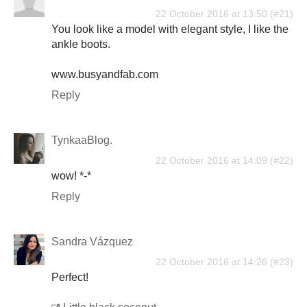
22 October 2016 at 13:50
You look like a model with elegant style, I like the
ankle boots.
www.busyandfab.com
Reply
TynkaaBlog.
22 October 2016 at 14:09
wow! *-*
Reply
Sandra Vázquez
22 October 2016 at 14:26
Perfect!