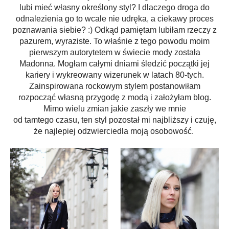
lubi mieć własny określony styl? I dlaczego droga do
odnalezienia go to wcale nie udręka, a ciekawy proces
poznawania siebie? :) Odkąd pamiętam lubiłam rzeczy z
pazurem, wyraziste. To właśnie z tego powodu moim
pierwszym autorytetem w świecie mody została
Madonna. Mogłam całymi dniami śledzić początki jej
kariery i wykreowany wizerunek w latach 80-tych.
Zainspirowana rockowym stylem postanowiłam
rozpocząć własną przygodę z modą i założyłam blog.
Mimo wielu zmian jakie zaszły we mnie
od tamtego czasu, ten styl pozostał mi najbliższy i czuję,
że najlepiej odzwierciedla moją osobowość.