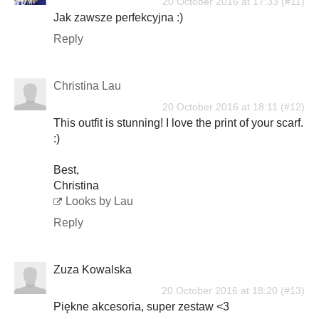
20 October 2016 at 17:33
Jak zawsze perfekcyjna :)
Reply
Christina Lau
20 October 2016 at 18:11
This outfit is stunning! I love the print of your scarf.
:)
Best,
Christina
Looks by Lau
Reply
Zuza Kowalska
20 October 2016 at 18:20
Piękne akcesoria, super zestaw <3