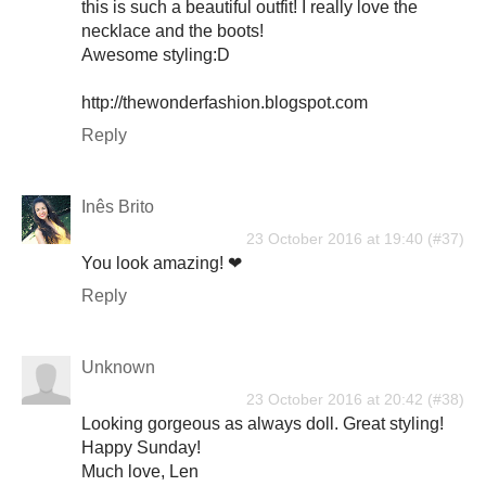
this is such a beautiful outfit! I really love the
necklace and the boots!
Awesome styling:D
http://thewonderfashion.blogspot.com
Reply
Inês Brito
23 October 2016 at 19:40
You look amazing! ❤
Reply
Unknown
23 October 2016 at 20:42
Looking gorgeous as always doll. Great styling!
Happy Sunday!
Much love, Len