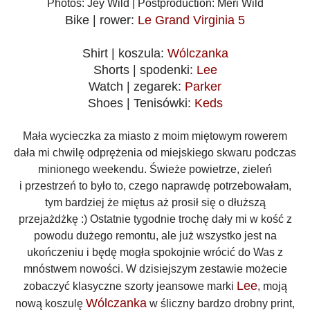
Photos: Jey Wild | Postproduction: Meri Wild
Bike | r
ower:
Le Grand Virginia 5
Shirt | koszula:
Wólczanka
Shorts | spodenki:
Lee
Watch | zegarek:
Parker
Shoes | Tenisówki:
Keds
Mała wycieczka za miasto z moim miętowym rowerem
dała mi chwilę odprężenia od miejskiego skwaru podczas
minionego weekendu. Świeże powietrze, zieleń
i przestrzeń to było to, czego naprawdę potrzebowałam,
tym bardziej że miętus aż prosił się o dłuższą
przejażdżkę :) Ostatnie tygodnie trochę dały mi w kość z
powodu dużego remontu, ale już wszystko jest na
ukończeniu i będę mogła spokojnie wrócić do Was z
mnóstwem nowości. W dzisiejszym zestawie możecie
Lee
zobaczyć klasyczne szorty jeansowe marki
, moją
Wólczanka
nową koszulę
w śliczny bardzo drobny print,