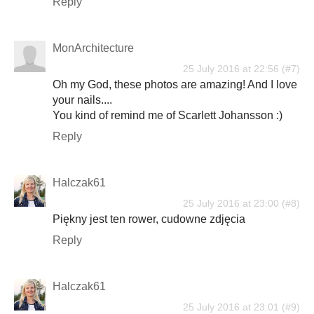
Reply
MonArchitecture
25 July 2016 at 22:56
Oh my God, these photos are amazing! And I love
your nails....
You kind of remind me of Scarlett Johansson :)
Reply
Halczak61
25 July 2016 at 23:00
Piękny jest ten rower, cudowne zdjęcia
Reply
Halczak61
25 July 2016 at 23:01