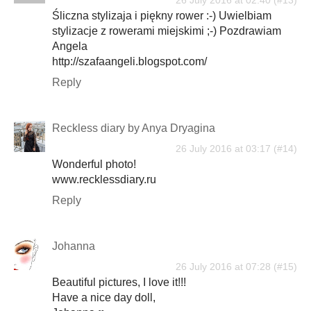
Śliczna stylizaja i piękny rower :-) Uwielbiam
stylizacje z rowerami miejskimi ;-) Pozdrawiam
Angela
http://szafaangeli.blogspot.com/
Reply
Reckless diary by Anya Dryagina
26 July 2016 at 03:17
Wonderful photo!
www.recklessdiary.ru
Reply
Johanna
26 July 2016 at 07:28
Beautiful pictures, I love it!!!
Have a nice day doll,