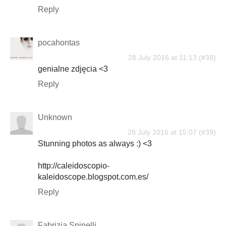
Reply
pocahontas
28 July 2016 at 11:13
genialne zdjęcia <3
Reply
Unknown
28 July 2016 at 15:07
Stunning photos as always :) <3
http://caleidoscopio-
kaleidoscope.blogspot.com.es/
Reply
Fabrizia Spinelli