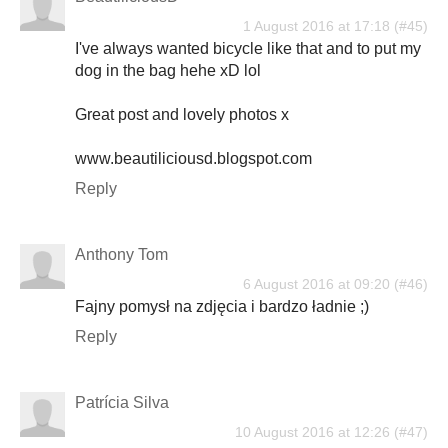
1 August 2016 at 17:18
I've always wanted bicycle like that and to put my
dog in the bag hehe xD lol
Great post and lovely photos x
www.beautiliciousd.blogspot.com
Reply
Anthony Tom
6 August 2016 at 09:20
Fajny pomysł na zdjęcia i bardzo ładnie ;)
Reply
Patrícia Silva
10 August 2016 at 12:26