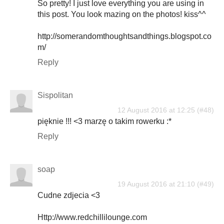
So pretty! I just love everything you are using in
this post. You look mazing on the photos! kiss^^
http://somerandomthoughtsandthings.blogspot.co
m/
Reply
Sispolitan
12 August 2016 at 12:25
pięknie !!! <3 marzę o takim rowerku :*
Reply
soap
19 August 2016 at 21:10
Cudne zdjecia <3
Http://www.redchillilounge.com