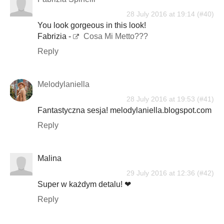
28 July 2016 at 19:14
You look gorgeous in this look!
Fabrizia -
Cosa Mi Metto???
Reply
Melodylaniella
28 July 2016 at 19:53
Fantastyczna sesja! melodylaniella.blogspot.com
Reply
Malina
29 July 2016 at 12:36
Super w każdym detalu! ❤
Reply