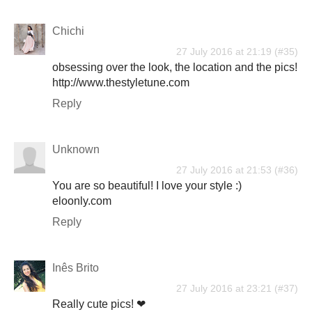
Chichi
27 July 2016 at 21:19
obsessing over the look, the location and the pics!
http://www.thestyletune.com
Reply
Unknown
27 July 2016 at 21:53
You are so beautiful! I love your style :)
eloonly.com
Reply
Inês Brito
27 July 2016 at 23:21
Really cute pics! ❤