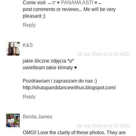
Come visit →
♥
PANAMA ASTI
♥
←
post comments or reviews... Me will be very
pleasant :)
Reply
K&S
26 July 2016 at 11:51
jakie śliczne zdjęcia *o*
uwielbiam takie klimaty ♥
Pozdrawiam i zapraszam do nas :)
http://shutupanddancewithus.blogspot.com/
Reply
Benita James
26 July 2016 at 11:52
OMG!! Love the clarity of these photos. They are