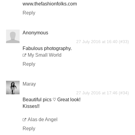
www.thefashionfolks.com
Reply
Anonymous
27 July 2016 at 16:40
Fabulous photography.
My Small World
Reply
Maray
27 July 2016 at 17:46
Beautiful pics ♡ Great look!
Kisses!!
Alas de Angel
Reply