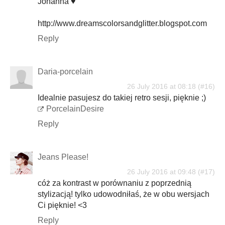
Johanna ♥
http://www.dreamscolorsandglitter.blogspot.com
Reply
Daria-porcelain
26 July 2016 at 08:18
Idealnie pasujesz do takiej retro sesji, pięknie ;)
PorcelainDesire
Reply
Jeans Please!
26 July 2016 at 09:48
cóż za kontrast w porównaniu z poprzednią
stylizacją! tylko udowodniłaś, że w obu wersjach
Ci pięknie! <3
Reply