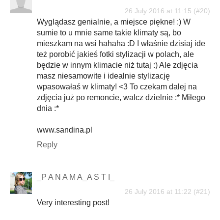
26 July 2016 at 11:15
Wyglądasz genialnie, a miejsce piękne! :) W
sumie to u mnie same takie klimaty są, bo
mieszkam na wsi hahaha :D I właśnie dzisiaj ide
też porobić jakieś fotki stylizacji w polach, ale
będzie w innym klimacie niż tutaj :) Ale zdjęcia
masz niesamowite i idealnie stylizację
wpasowałaś w klimaty! <3 To czekam dalej na
zdjęcia już po remoncie, walcz dzielnie :* Miłego
dnia :*
www.sandina.pl
Reply
_P A N A M A_A S T I_
26 July 2016 at 11:22
Very interesting post!