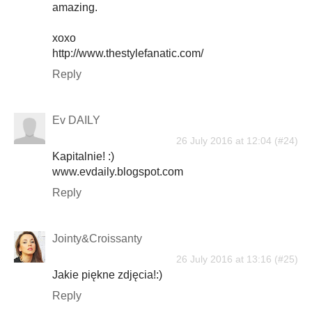
amazing.
xoxo
http://www.thestylefanatic.com/
Reply
Ev DAILY
26 July 2016 at 12:04
Kapitalnie! :)
www.evdaily.blogspot.com
Reply
Jointy&Croissanty
26 July 2016 at 13:16
Jakie piękne zdjęcia!:)
Reply