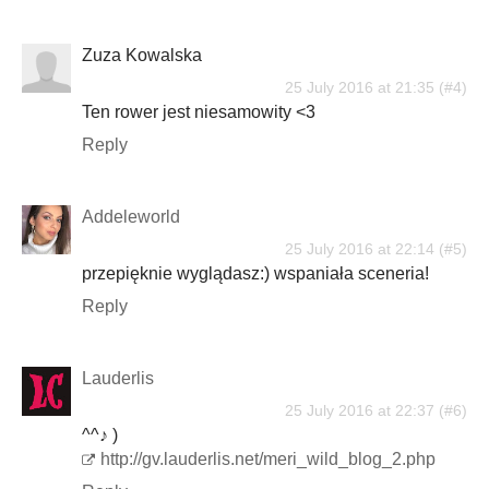
Zuza Kowalska
25 July 2016 at 21:35
Ten rower jest niesamowity <3
Reply
Addeleworld
25 July 2016 at 22:14
przepięknie wyglądasz:) wspaniała sceneria!
Reply
Lauderlis
25 July 2016 at 22:37
^^♪ )
http://gv.lauderlis.net/meri_wild_blog_2.php