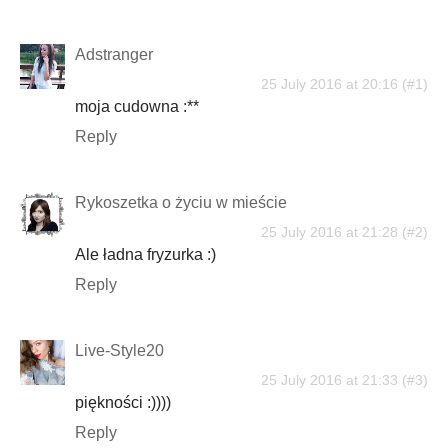
Adstranger
25 July 2016 at 20:16
moja cudowna :**
Reply
Rykoszetka o życiu w mieście
25 July 2016 at 21:28
Ale ładna fryzurka :)
Reply
Live-Style20
25 July 2016 at 21:33
piękności :))))
Reply