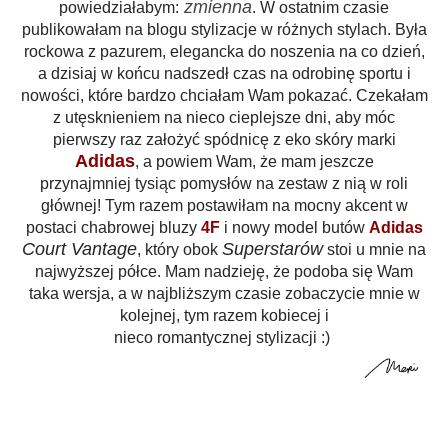
zmienna
powiedziałabym:
. W ostatnim czasie
publikowałam na blogu stylizacje w różnych stylach. Była
rockowa z pazurem, elegancka do noszenia na co dzień,
a dzisiaj w końcu nadszedł czas na odrobinę sportu i
nowości, które bardzo chciałam Wam pokazać. Czekałam
z utęsknieniem na nieco cieplejsze dni, aby móc
pierwszy raz założyć spódnicę z eko skóry marki
Adidas
, a powiem Wam, że mam jeszcze
przynajmniej tysiąc pomysłów na zestaw z nią w roli
głównej! Tym razem postawiłam na mocny akcent w
postaci chabrowej bluzy
4F
i nowy model butów
Adidas
Court Vantage
Superstarów
, który obok
stoi u mnie na
najwyższej półce. Mam nadzieję, że podoba się Wam
taka wersja, a w najbliższym czasie zobaczycie mnie w
kolejnej, tym razem kobiecej i
nieco romantycznej stylizacji :)