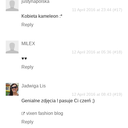
justynapolska
11 April 2016 at 23:44
Kobieta kameleon :*
Reply
MILEX
12 April 2016 at 05:36
♥♥
Reply
Jadwiga Lis
12 April 2016 at 08:43
Genialne zdjęcia ! pasuje Ci czerń ;)
vixen fashion blog
Reply