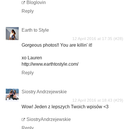
Bloglovin
Reply
Earth to Style
12 April 2016 at 17:35
Gorgeous photos!! You are killin' it!
xo Lauren
http://www.earthtostyle.com/
Reply
Siostry Andrzejewskie
12 April 2016 at 18:43
Wow! Jeden z lepszych Twoich wpisów <3
SiostryAndrzejewskie
Reply