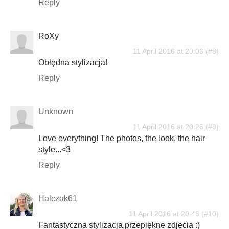
Reply
RoXy
11 April 2016 at 20:06
Obłędna stylizacja!
Reply
Unknown
11 April 2016 at 20:26
Love everything! The photos, the look, the hair
style...<3
Reply
Halczak61
11 April 2016 at 20:46
Fantastyczna stylizacja,przepiękne zdjęcia :)