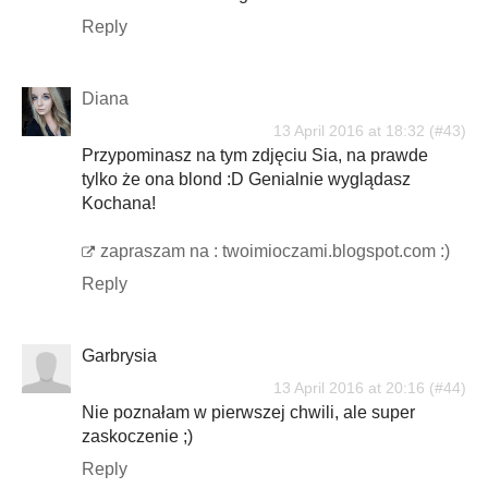
Reply
Diana
13 April 2016 at 18:32
Przypominasz na tym zdjęciu Sia, na prawde
tylko że ona blond :D Genialnie wyglądasz
Kochana!
zapraszam na : twoimioczami.blogspot.com :)
Reply
Garbrysia
13 April 2016 at 20:16
Nie poznałam w pierwszej chwili, ale super
zaskoczenie ;)
Reply