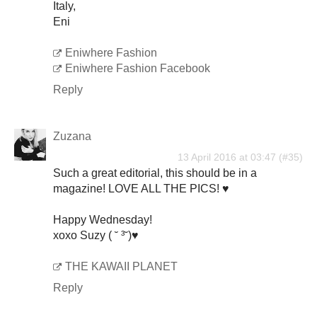
Italy,
Eni
Eniwhere Fashion
Eniwhere Fashion Facebook
Reply
Zuzana
13 April 2016 at 03:47
Such a great editorial, this should be in a
magazine! LOVE ALL THE PICS! ♥
Happy Wednesday!
xoxo Suzy ( ˘ ³˘)♥
THE KAWAII PLANET
Reply