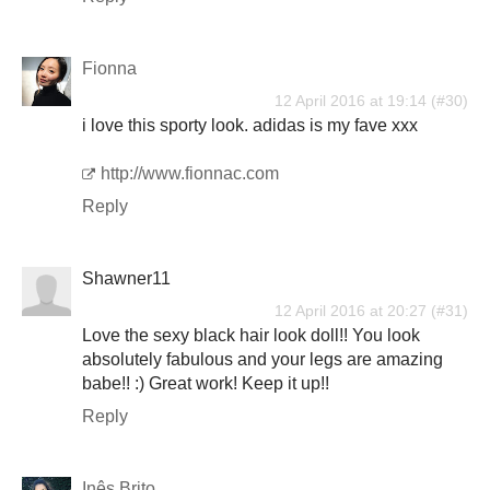
Fionna
12 April 2016 at 19:14
i love this sporty look. adidas is my fave xxx
http://www.fionnac.com
Reply
Shawner11
12 April 2016 at 20:27
Love the sexy black hair look doll!! You look
absolutely fabulous and your legs are amazing
babe!! :) Great work! Keep it up!!
Reply
Inês Brito