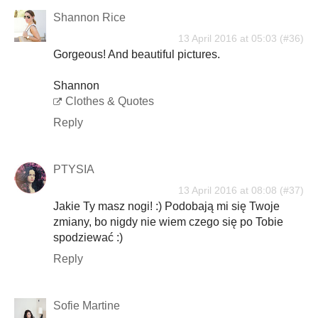
Shannon Rice
13 April 2016 at 05:03
Gorgeous! And beautiful pictures.
Shannon
Clothes & Quotes
Reply
PTYSIA
13 April 2016 at 08:08
Jakie Ty masz nogi! :) Podobają mi się Twoje
zmiany, bo nigdy nie wiem czego się po Tobie
spodziewać :)
Reply
Sofie Martine