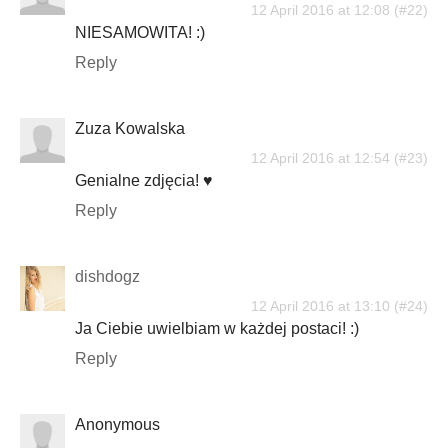
12 April 2016 at 12:08
NIESAMOWITA! :)
Reply
Zuza Kowalska
12 April 2016 at 12:54
Genialne zdjęcia! ♥
Reply
dishdogz
12 April 2016 at 13:10
Ja Ciebie uwielbiam w każdej postaci! :)
Reply
Anonymous