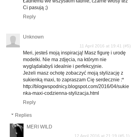
Ładnemu we wszystkim ładnie, czarne włosy też
Ci pasują ;)
Reply
Unknown
11 April 2016 at 19:41
Meri, jesteś moją inspiracją! Masz figurę i urodę
modelki. Nie ma zdjęcia, na którym nie
wyglądałabyś idealnie i perfekcyjnie.
Jeżeli masz ochotę zobaczyć moją stylizację z
sukienką maxi, to zapraszam Cię serdecznie :*
http://blogwspodnicy.blogspot.com/2016/04/sukie
nka-maxi-codzienna-stylizacja.html
Reply
Replies
MERI WILD
12 April 2016 at 21:19