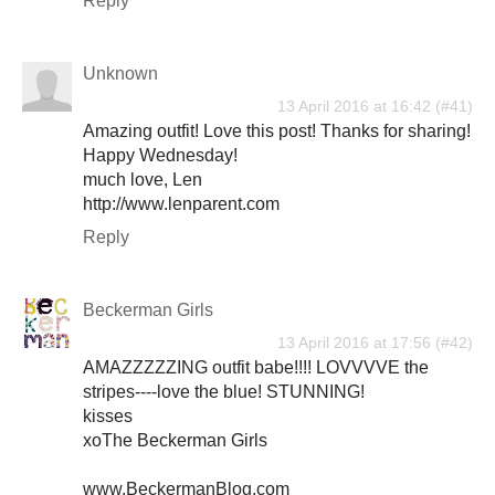
Reply
Unknown
13 April 2016 at 16:42
Amazing outfit! Love this post! Thanks for sharing!
Happy Wednesday!
much love, Len
http://www.lenparent.com
Reply
Beckerman Girls
13 April 2016 at 17:56
AMAZZZZZING outfit babe!!!! LOVVVVE the
stripes----love the blue! STUNNING!
kisses
xoThe Beckerman Girls
www.BeckermanBlog.com