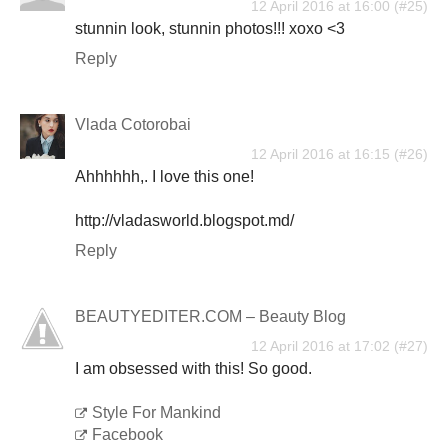
12 April 2016 at 16:00
stunnin look, stunnin photos!!! xoxo <3
Reply
Vlada Cotorobai
12 April 2016 at 16:15
Ahhhhhh,. I love this one!
http://vladasworld.blogspot.md/
Reply
BEAUTYEDITER.COM – Beauty Blog
12 April 2016 at 17:02
I am obsessed with this! So good.
Style For Mankind
Facebook