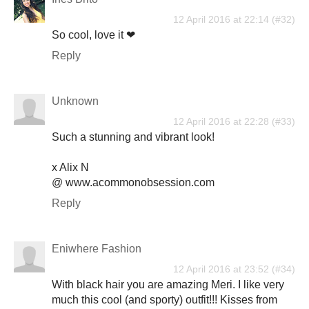
12 April 2016 at 22:14
So cool, love it ❤
Reply
Unknown
12 April 2016 at 22:28
Such a stunning and vibrant look!
x Alix N
@ www.acommonobsession.com
Reply
Eniwhere Fashion
12 April 2016 at 23:52
With black hair you are amazing Meri. I like very
much this cool (and sporty) outfit!!! Kisses from