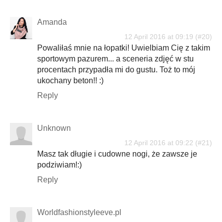
Amanda
12 April 2016 at 09:19
Powaliłaś mnie na łopatki! Uwielbiam Cię z takim
sportowym pazurem... a sceneria zdjęć w stu
procentach przypadła mi do gustu. Toż to mój
ukochany beton!! :)
Reply
Unknown
12 April 2016 at 09:22
Masz tak długie i cudowne nogi, że zawsze je
podziwiam!:)
Reply
Worldfashionstyleeve.pl