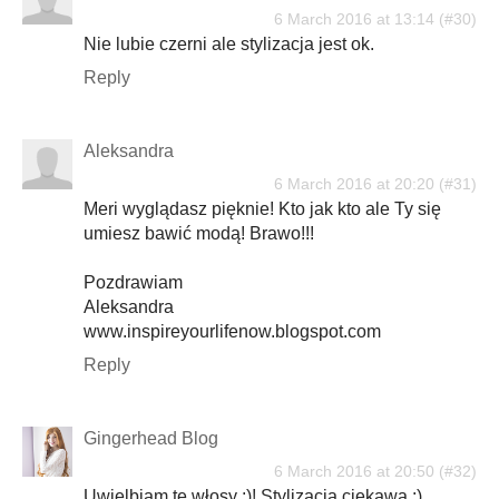
6 March 2016 at 13:14
Nie lubie czerni ale stylizacja jest ok.
Reply
Aleksandra
6 March 2016 at 20:20
Meri wyglądasz pięknie! Kto jak kto ale Ty się
umiesz bawić modą! Brawo!!!
Pozdrawiam
Aleksandra
www.inspireyourlifenow.blogspot.com
Reply
Gingerhead Blog
6 March 2016 at 20:50
Uwielbiam te włosy :)! Stylizacja ciekawa :)