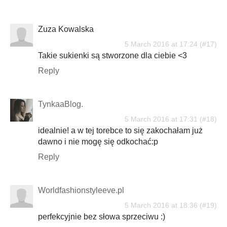
Zuza Kowalska
5 March 2016 at 17:24
Takie sukienki są stworzone dla ciebie <3
Reply
TynkaaBlog.
5 March 2016 at 17:31
idealnie! a w tej torebce to się zakochałam już
dawno i nie mogę się odkochać:p
Reply
Worldfashionstyleeve.pl
5 March 2016 at 18:36
perfekcyjnie bez słowa sprzeciwu :)