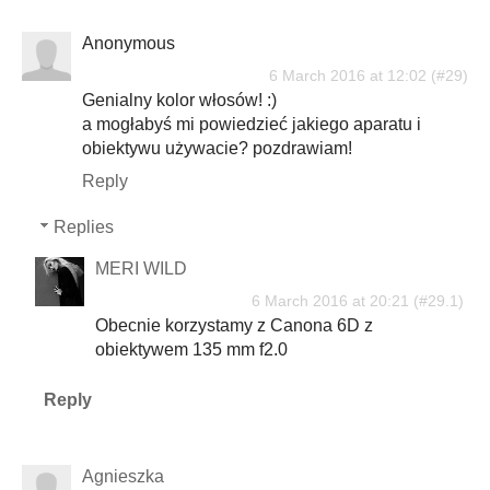
Anonymous
6 March 2016 at 12:02
Genialny kolor włosów! :)
a mogłabyś mi powiedzieć jakiego aparatu i
obiektywu używacie? pozdrawiam!
Reply
Replies
MERI WILD
6 March 2016 at 20:21
Obecnie korzystamy z Canona 6D z
obiektywem 135 mm f2.0
Reply
Agnieszka