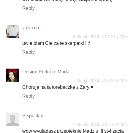
Reply
v i v i e n
6 March 2016 at 21:21
uwielbiam Cię za te skarpetki ! :*
Reply
Design.Podróże.Moda
7 March 2016 at 20:33
Choruję na tą torebeczkę z Zary ♥
Reply
Sispolitan
7 March 2016 at 22:16
wow wyglądasz przepięknie Madziu !!! stylizacja