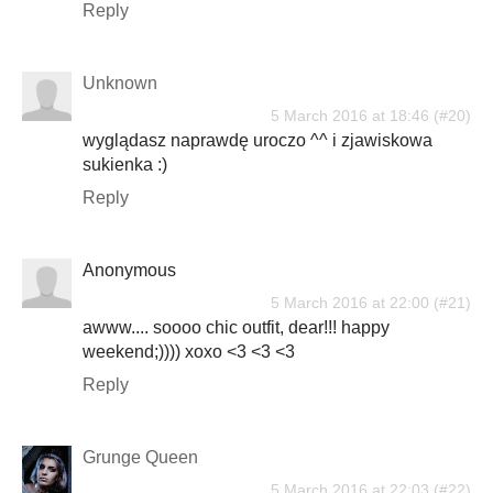
Reply
Unknown
5 March 2016 at 18:46
wyglądasz naprawdę uroczo ^^ i zjawiskowa
sukienka :)
Reply
Anonymous
5 March 2016 at 22:00
awww.... soooo chic outfit, dear!!! happy
weekend;)))) xoxo <3 <3 <3
Reply
Grunge Queen
5 March 2016 at 22:03