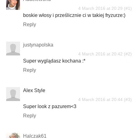
4 March 2016 at 20:29
boskie włosy i prześlicznie ci w takiej fryzurze:)
Reply
justynapolska
4 March 2016 at 20:42
Super wyglądasz kochana :*
Reply
Alex Style
4 March 2016 at 20:44
Super look z pazurem<3
Reply
Halczak61