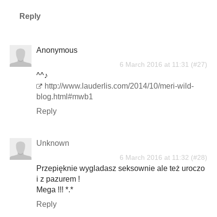
Reply
Anonymous
6 March 2016 at 11:31
^^♪
http://www.lauderlis.com/2014/10/meri-wild-
blog.html#mwb1
Reply
Unknown
6 March 2016 at 11:32
Przepięknie wygladasz seksownie ale też uroczo
i z pazurem !
Mega !!! *.*
Reply