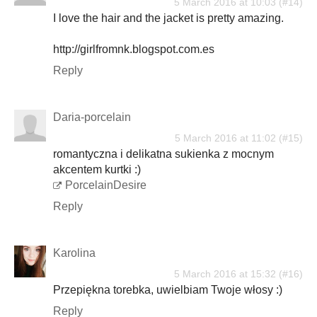
5 March 2016 at 10:03
I love the hair and the jacket is pretty amazing.
http://girlfromnk.blogspot.com.es
Reply
Daria-porcelain
5 March 2016 at 11:02
romantyczna i delikatna sukienka z mocnym
akcentem kurtki :)
PorcelainDesire
Reply
Karolina
5 March 2016 at 15:32
Przepiękna torebka, uwielbiam Twoje włosy :)
Reply