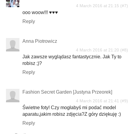
4 March 2016 at 21:15
ooo woow!!! ♥♥♥
Reply
Anna Piotrowicz
4 March 2016 at 21:20
Jak zawsze wyglądasz fantastycznie. Jak Ty to
robisz ;)?
Reply
Fashion Secret Garden [Justyna Przeorek]
4 March 2016 at 21:41
Świetne foty! Czy mogłabyś mi podać model
aparatu,jakim robisz zdjęcia?Z góry dziękuję :)
Reply