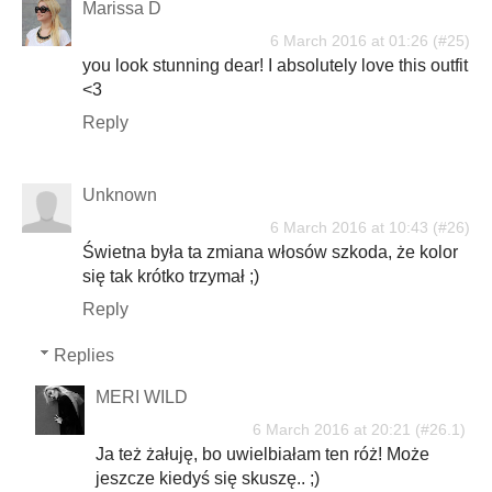
Marissa D
6 March 2016 at 01:26
you look stunning dear! I absolutely love this outfit
<3
Reply
Unknown
6 March 2016 at 10:43
Świetna była ta zmiana włosów szkoda, że kolor
się tak krótko trzymał ;)
Reply
Replies
MERI WILD
6 March 2016 at 20:21
Ja też żałuję, bo uwielbiałam ten róż! Może
jeszcze kiedyś się skuszę.. ;)