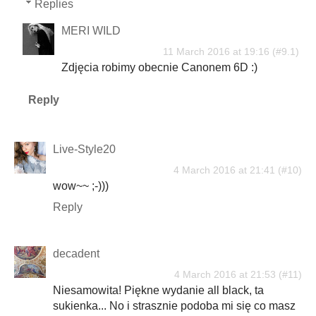
Replies
MERI WILD
11 March 2016 at 19:16
Zdjęcia robimy obecnie Canonem 6D :)
Reply
Live-Style20
4 March 2016 at 21:41
wow~~ ;-)))
Reply
decadent
4 March 2016 at 21:53
Niesamowita! Piękne wydanie all black, ta
sukienka... No i strasznie podoba mi się co masz