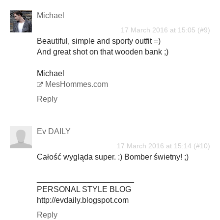
Michael
17 March 2016 at 15:05
Beautiful, simple and sporty outfit =)
And great shot on that wooden bank ;)
Michael
MesHommes.com
Reply
Ev DAILY
17 March 2016 at 15:14
Całość wygląda super. :) Bomber świetny! ;)
______________________
PERSONAL STYLE BLOG
http://evdaily.blogspot.com
Reply