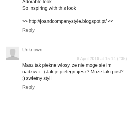
Adorable look
So inspiring with this look
>> http://joandcompanystyle.blogspot.pt/ <<
Reply
Unknown
8 April 2016 at 15:14
Masz tak piekne wlosy, ze nie moge sie im
nadziwic :) Jak je pielegnujesz? Moze taki post?
:) swietny styl!
Reply