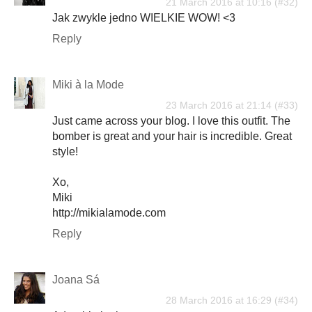
21 March 2016 at 10:16
Jak zwykle jedno WIELKIE WOW! <3
Reply
Miki à la Mode
23 March 2016 at 21:14
Just came across your blog. I love this outfit. The
bomber is great and your hair is incredible. Great
style!
Xo,
Miki
http://mikialamode.com
Reply
Joana Sá
28 March 2016 at 16:29