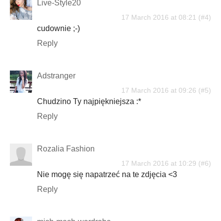
Live-Style20
17 March 2016 at 08:21
cudownie ;-)
Reply
Adstranger
17 March 2016 at 09:26
Chudzino Ty najpiękniejsza :*
Reply
Rozalia Fashion
17 March 2016 at 10:29
Nie mogę się napatrzeć na te zdjęcia <3
Reply