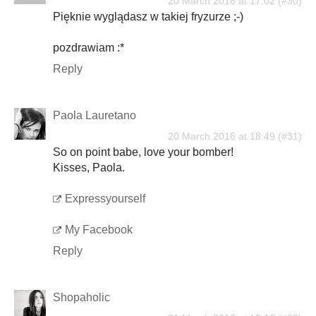
20 March 2016 at 17:02
Pięknie wyglądasz w takiej fryzurze ;-)
pozdrawiam :*
Reply
Paola Lauretano
20 March 2016 at 18:49
So on point babe, love your bomber!
Kisses, Paola.
Expressyourself
My Facebook
Reply
Shopaholic