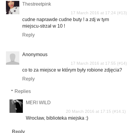
Thestreetpink
17 March 2016 at 17:24
cudne naprawde cudne buty ! a zdj w tym
miejscu-strzał w 10 !
Reply
Anonymous
17 March 2016 at 17:55
co to za miejsce w którym były robione zdjęcia?
Reply
Replies
MERI WILD
20 March 2016 at 17:15
Wrocław, biblioteka miejska :)
Reply