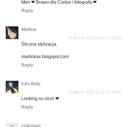
Meri ❤ Brawo dla Ciebie i fotografa ❤
Reply
Martina
18 March 2016 at 20:11
Śliczna stylizacja.
martinkax.blogspot.com
Reply
Inês Brito
18 March 2016 at 22:52
Looking so nice! ❤
Reply
Unknown