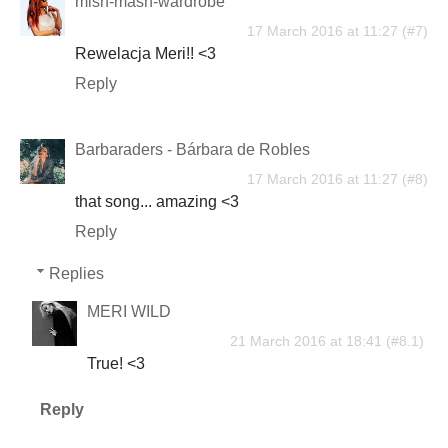
mish-mash-wardrobe
17 March 2016 at 11:27
Rewelacja Meri!! <3
Reply
Barbaraders - Bárbara de Robles
17 March 2016 at 11:27
that song... amazing <3
Reply
Replies
MERI WILD
21 March 2016 at 18:41
True! <3
Reply