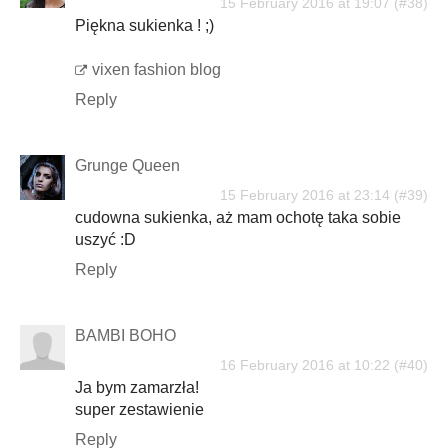
15 February 2016 at 19:07
Piękna sukienka ! ;)
vixen fashion blog
Reply
Grunge Queen
15 February 2016 at 23:14
cudowna sukienka, aż mam ochotę taka sobie
uszyć :D
Reply
BAMBI BOHO
16 February 2016 at 10:22
Ja bym zamarzła!
super zestawienie
Reply