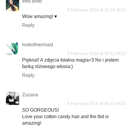
Inês Brito
8 February 2016 at 23:19
Wow amazing! ♥
Reply
lookofmermaid
9 February 2016 at 00:11
Piękna!! A zdjęcia totalna magia<3 No i jestem
fanką różowego włosia:)
Reply
Zuzana
9 February 2016 at 00:23
SO GORGEOUS!
Love your cotton candy hair and the lbd is
amazing!