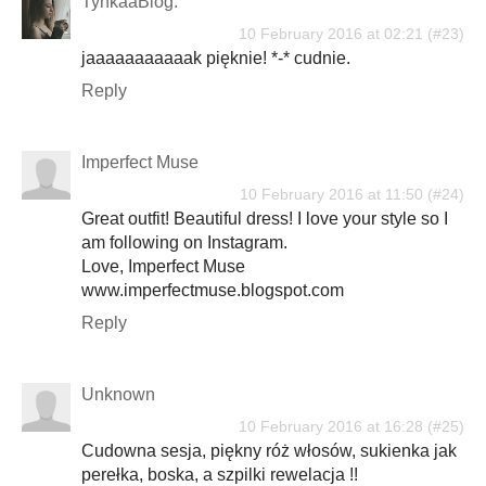
TynkaaBlog.
10 February 2016 at 02:21
jaaaaaaaaaaak pięknie! *-* cudnie.
Reply
Imperfect Muse
10 February 2016 at 11:50
Great outfit! Beautiful dress! I love your style so I
am following on Instagram.
Love, Imperfect Muse
www.imperfectmuse.blogspot.com
Reply
Unknown
10 February 2016 at 16:28
Cudowna sesja, piękny róż włosów, sukienka jak
perełka, boska, a szpilki rewelacja !!