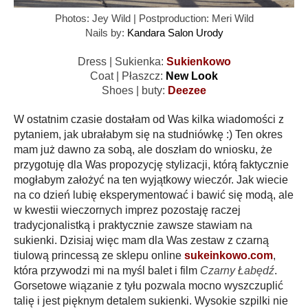
Photos: Jey Wild | Postproduction: Meri Wild
Nails by:
Kandara Salon Urody
Dress | Sukienka:
Sukienkowo
Coat | Płaszcz:
New Look
Shoes | buty:
Deezee
W ostatnim czasie dostałam od Was kilka wiadomości z
pytaniem, jak ubrałabym się
na studniówkę :) Ten okres
mam już dawno za sobą, ale doszłam do wniosku, że
przygotuję dla Was propozycję stylizacji, którą faktycznie
mogłabym założyć na ten wyjątkowy wieczór. Jak wiecie
na co dzień lubię eksperymentować i bawić się modą, ale
w kwestii wieczornych imprez pozostaję raczej
tradycjonalistką i praktycznie zawsze stawiam na
sukienki. Dzisiaj więc mam dla Was zestaw z czarną
tiulową princessą ze sklepu online
sukeinkowo.com
,
która przywodzi mi na myśl balet i film
Czarny Łabędź
.
Gorsetowe wiązanie z tyłu pozwala mocno wyszczuplić
talię i jest pięknym detalem sukienki. Wysokie szpilki nie