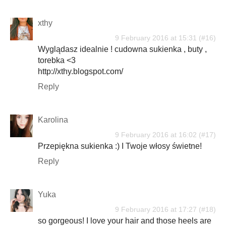
xthy
9 February 2016 at 15:31
Wyglądasz idealnie ! cudowna sukienka , buty ,
torebka <3
http://xthy.blogspot.com/
Reply
Karolina
9 February 2016 at 16:02
Przepiękna sukienka :) I Twoje włosy świetne!
Reply
Yuka
9 February 2016 at 17:27
so gorgeous! I love your hair and those heels are