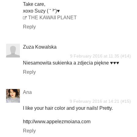
Take care,
xoxo Suzy ( ˘ ³˘)♥
THE KAWAII PLANET
Reply
Zuza Kowalska
9 February 2016 at 11:35
Niesamowita sukienka a zdjecia piękne ♥♥♥
Reply
Ana
9 February 2016 at 14:21
I like your hair color and your nails! Pretty.
http://www.appelezmoiana.com
Reply