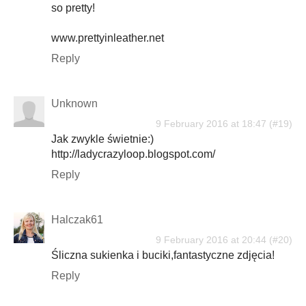
so pretty!
www.prettyinleather.net
Reply
Unknown
9 February 2016 at 18:47
Jak zwykle świetnie:)
http://ladycrazyloop.blogspot.com/
Reply
Halczak61
9 February 2016 at 20:44
Śliczna sukienka i buciki,fantastyczne zdjęcia!
Reply