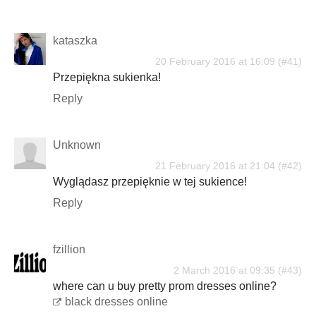
kataszka
20 February 2016 at 16:09
Przepiękna sukienka!
Reply
Unknown
21 February 2016 at 21:04
Wyglądasz przepięknie w tej sukience!
Reply
fzillion
2 March 2016 at 09:35
where can u buy pretty prom dresses online?
black dresses online