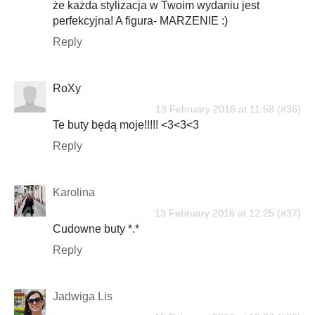
że każda stylizacja w Twoim wydaniu jest
perfekcyjna! A figura- MARZENIE :)
Reply
RoXy
13 February 2016 at 11:58
Te buty będą moje!!!!! <3<3<3
Reply
Karolina
13 February 2016 at 12:25
Cudowne buty *.*
Reply
Jadwiga Lis