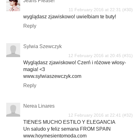
Jeans Please!
11 February 2016 at 22:31
wyglądasz zjawiskowo! uwielbiam te buty!
Reply
Sylwia Szewczyk
12 February 2016 at 20:45
Wyglądasz zjawiskowo! Czerń i różowe włosy-
magia! <3
www.sylwiaszewczyk.com
Reply
Nerea Linares
12 February 2016 at 22:41
TIENES MUCHO ESTILO Y ELEGANCIA
Un saludo y feliz semana FROM SPAIN
www.hoymesientomoda.com