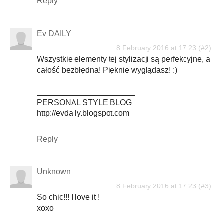
Reply
Ev DAILY
8 February 2016 at 17:23
Wszystkie elementy tej stylizacji są perfekcyjne, a
całość bezbłędna! Pięknie wyglądasz! :)
______________________
PERSONAL STYLE BLOG
http://evdaily.blogspot.com
Reply
Unknown
8 February 2016 at 17:23
So chic!!! I love it !
xoxo