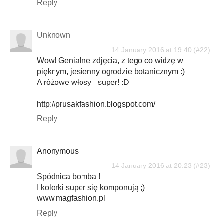
Reply
Unknown
14 January 2016 at 19:40
Wow! Genialne zdjęcia, z tego co widzę w
pięknym, jesienny ogrodzie botanicznym :)
A różowe włosy - super! :D
http://prusakfashion.blogspot.com/
Reply
Anonymous
14 January 2016 at 20:23
Spódnica bomba !
I kolorki super się komponują ;)
www.magfashion.pl
Reply