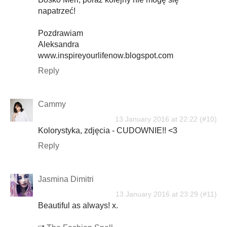
napatrzeć!
Pozdrawiam
Aleksandra
www.inspireyourlifenow.blogspot.com
Reply
Cammy
13 January 2016 at 22:22
Kolorystyka, zdjęcia - CUDOWNIE!! <3
Reply
Jasmina Dimitri
13 January 2016 at 23:29
Beautiful as always! x.