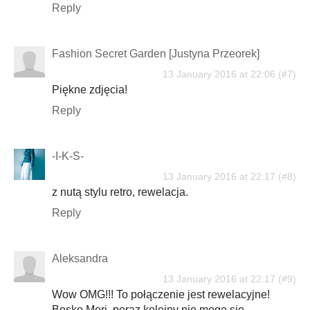
Reply
Fashion Secret Garden [Justyna Przeorek]
13 January 2016 at 22:06
Piękne zdjęcia!
Reply
-I-K-S-
13 January 2016 at 22:17
z nutą stylu retro, rewelacja.
Reply
Aleksandra
13 January 2016 at 22:17
Wow OMG!!! To połączenie jest rewelacyjne!
Bosko Meri, poraz kolejny nie mogę się