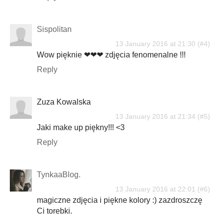
Sispolitan
13 January 2016 at 21:30
Wow pięknie ❤❤❤ zdjęcia fenomenalne !!!
Reply
Zuza Kowalska
13 January 2016 at 21:34
Jaki make up piękny!!! <3
Reply
TynkaaBlog.
13 January 2016 at 22:01
magiczne zdjęcia i piękne kolory :) zazdroszczę
Ci torebki.