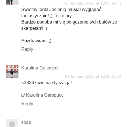
17 January 2016 at 10:59
Świetny look! Jesienią musiał wyglądać
fantastycznie! ;) Te kolory...
Bardzo podoba mi się połączenie tych butów ze
skarpetami ;)
Pozdrawiam! ;)
Reply
Karolina Gespucci
18 January 2016 at 12:48
<3333 swietna stylizacja!
Karolina Gerspucci
Reply
soap