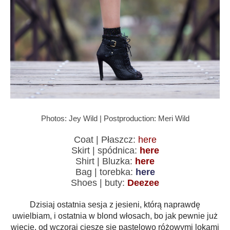
Photos: Jey Wild | Postproduction: Meri Wild
Coat | Płaszcz:
here
Skirt | spódnica:
here
Shirt | Bluzka:
here
Bag | torebka:
here
Shoes | buty:
Deezee
Dzisiaj ostatnia sesja z jesieni, którą naprawdę
uwielbiam, i ostatnia w blond włosach, bo jak pewnie już
wiecie, od wczoraj cieszę się pastelowo różowymi lokami