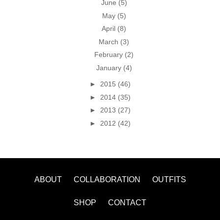
June
(5)
May
(5)
April
(8)
March
(3)
February
(2)
January
(4)
►
2015
(46)
►
2014
(35)
►
2013
(27)
►
2012
(42)
ABOUT
COLLABORATION
OUTFITS
SHOP
CONTACT