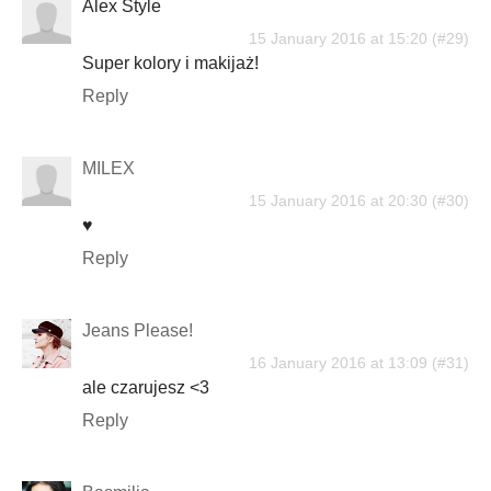
Alex Style
15 January 2016 at 15:20
Super kolory i makijaż!
Reply
MILEX
15 January 2016 at 20:30
♥
Reply
Jeans Please!
16 January 2016 at 13:09
ale czarujesz <3
Reply