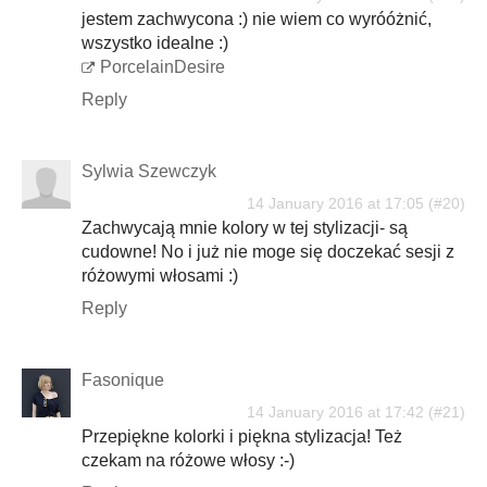
jestem zachwycona :) nie wiem co wyróóżnić,
wszystko idealne :)
PorcelainDesire
Reply
Sylwia Szewczyk
14 January 2016 at 17:05
Zachwycają mnie kolory w tej stylizacji- są
cudowne! No i już nie moge się doczekać sesji z
różowymi włosami :)
Reply
Fasonique
14 January 2016 at 17:42
Przepiękne kolorki i piękna stylizacja! Też
czekam na różowe włosy :-)