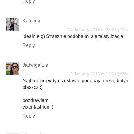
Reply
Karolina
14 January 2016 at 23:28
Idealnie :)) Strasznie podoba mi się ta stylizacja.
Reply
Jadwiga Lis
15 January 2016 at 12:01
Najbardziej w tym zestawie podobają mi się buty i
płaszcz ;)
pozdrawiam
vixenfashion :)
Reply