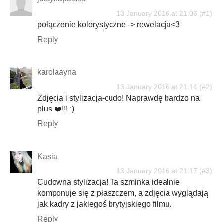
13 January 2016 at 21:06
połączenie kolorystyczne -> rewelacja<3
Reply
karolaayna
13 January 2016 at 21:14
Zdjęcia i stylizacja-cudo! Naprawdę bardzo na
plus ❤️!!! :)
Reply
Kasia
13 January 2016 at 21:17
Cudowna stylizacja! Ta szminka idealnie
komponuje się z płaszczem, a zdjęcia wyglądają
jak kadry z jakiegoś brytyjskiego filmu.
Reply