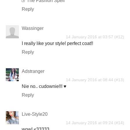
The Fashion Spell
Reply
Wassinger
14 January 2016 at 03:57
I really like your style! perfect coat!!
Reply
Adstranger
14 January 2016 at 08:44
Nie no.. cudownie!!! ♥
Reply
Live-Style20
14 January 2016 at 09:24
wow! <33333