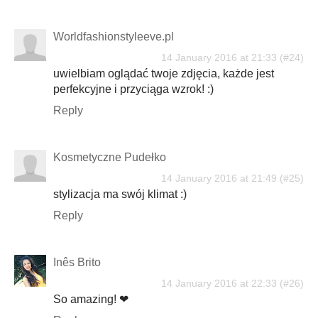
Worldfashionstyleeve.pl
14 January 2016 at 21:33
uwielbiam oglądać twoje zdjęcia, każde jest
perfekcyjne i przyciąga wzrok! :)
Reply
Kosmetyczne Pudełko
14 January 2016 at 21:49
stylizacja ma swój klimat :)
Reply
Inês Brito
14 January 2016 at 22:33
So amazing! ❤