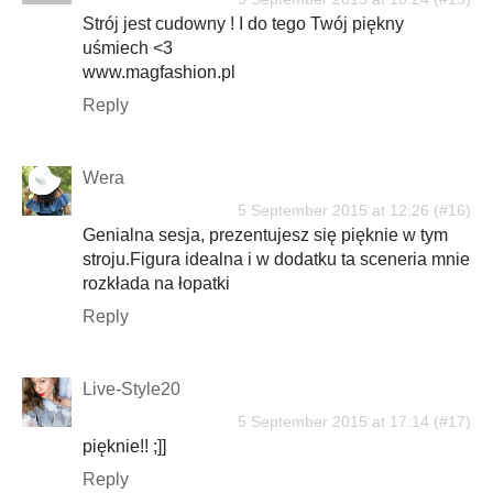
Strój jest cudowny ! I do tego Twój piękny
uśmiech <3
www.magfashion.pl
Reply
Wera
5 September 2015 at 12:26
Genialna sesja, prezentujesz się pięknie w tym
stroju.Figura idealna i w dodatku ta sceneria mnie
rozkłada na łopatki
Reply
Live-Style20
5 September 2015 at 17:14
pięknie!! ;]]
Reply