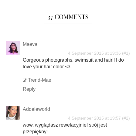
37 COMMENTS
Maeva
4 September 2015 at 19:36
Gorgeous photographs, swimsuit and hair!! I do
love your hair color <3
Trend-Mae
Reply
Addeleworld
4 September 2015 at 19:57
wow, wyglądasz rewelacyjnie! strój jest
przepiękny!