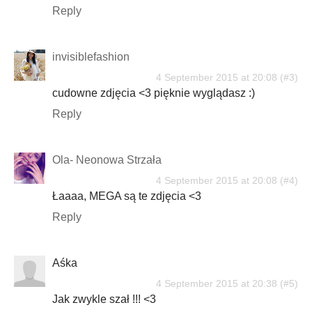
Reply
invisiblefashion
4 September 2015 at 20:08
cudowne zdjęcia <3 pięknie wyglądasz :)
Reply
Ola- Neonowa Strzała
4 September 2015 at 20:08
Łaaaa, MEGA są te zdjęcia <3
Reply
Aśka
4 September 2015 at 20:38
Jak zwykle szał !!! <3