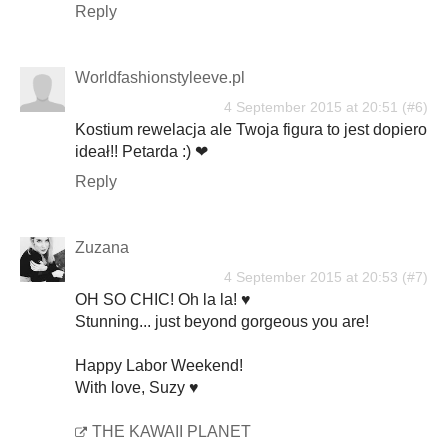
Reply
Worldfashionstyleeve.pl
4 September 2015 at 20:51
Kostium rewelacja ale Twoja figura to jest dopiero
ideał!! Petarda :) ❤
Reply
Zuzana
4 September 2015 at 20:53
OH SO CHIC! Oh la la! ♥
Stunning... just beyond gorgeous you are!
Happy Labor Weekend!
With love, Suzy ♥
THE KAWAII PLANET