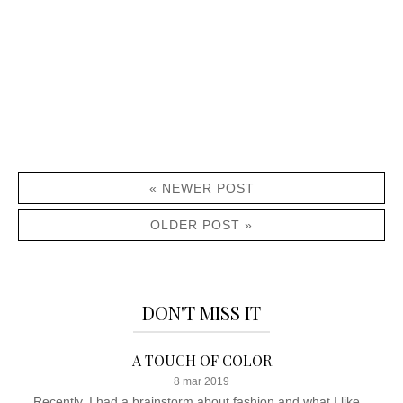
« NEWER POST
OLDER POST »
DON'T MISS IT
A TOUCH OF COLOR
8 mar 2019
Recently, I had a brainstorm about fashion and what I like...