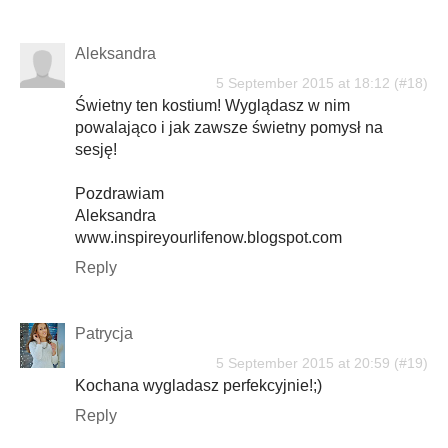
Aleksandra
5 September 2015 at 18:12
Świetny ten kostium! Wyglądasz w nim
powalająco i jak zawsze świetny pomysł na
sesję!
Pozdrawiam
Aleksandra
www.inspireyourlifenow.blogspot.com
Reply
Patrycja
5 September 2015 at 20:59
Kochana wygladasz perfekcyjnie!;)
Reply