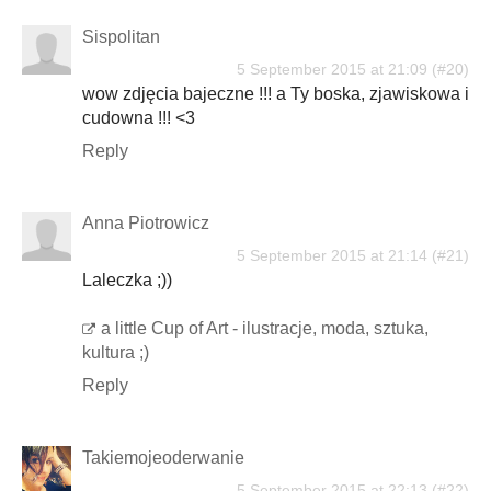
Sispolitan
5 September 2015 at 21:09
wow zdjęcia bajeczne !!! a Ty boska, zjawiskowa i
cudowna !!! <3
Reply
Anna Piotrowicz
5 September 2015 at 21:14
Laleczka ;))
a little Cup of Art - ilustracje, moda, sztuka,
kultura ;)
Reply
Takiemojeoderwanie
5 September 2015 at 22:13