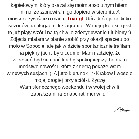
kąpielowym, który okazał się moim absolutnym hitem,
mimo, że zamówiłam go dopiero w sierpniu. A
mowa oczywiście o marce
Triangl
, która króluje od kilku
sezonów na blogach i Instagramie. W mojej kolekcji jest
to już piąty wzór i na tą chwilę zdecydowanie ulubiony :)
Zdjęcia miałam w planie zrobić przy okazji spaceru po
molo w Sopocie, ale jak widzicie spontanicznie trafiłam
na piękny jacht, było cudnie! Mam nadzieję, że
wrzesień będzie choć trochę spokojniejszy, bo mam
mnóstwo nowości, które z chęcią pokażę Wam
w nowych sesjach :) A jutro kierunek --> Kraków i wesele
mojej drogiej przyjaciółki. Życzę
Wam słonecznego weekendu i w wolej chwili
zapraszam na Snapchat: meriwild.