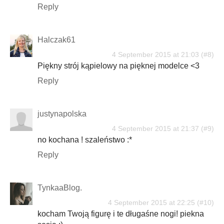
Reply
Halczak61
4 September 2015 at 21:03
Piękny strój kąpielowy na pięknej modelce <3
Reply
justynapolska
4 September 2015 at 21:37
no kochana ! szaleństwo :*
Reply
TynkaaBlog.
4 September 2015 at 22:25
kocham Twoją figurę i te długaśne nogi! piekna