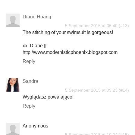
Diane Hoang
5 September 2015 at 06:40
The stitching of your swimsuit is gorgeous!
xx, Diane ||
http://www.modernisticphoenix.blogspot.com
Reply
Sandra
5 September 2015 at 09:23
Wyglądasz powalająco!
Reply
Anonymous
5 September 2015 at 10:24