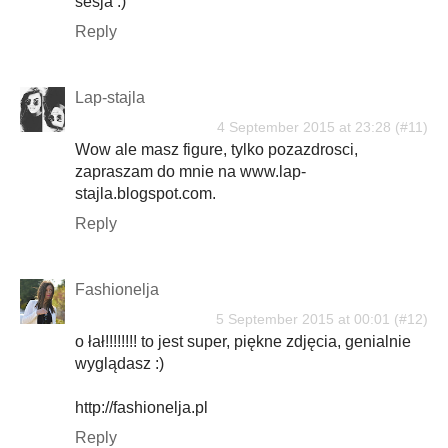
sesja :)
Reply
Lap-stajla
4 September 2015 at 23:28
Wow ale masz figure, tylko pozazdrosci,
zapraszam do mnie na www.lap-
stajla.blogspot.com.
Reply
Fashionelja
5 September 2015 at 00:01
o łał!!!!!!!! to jest super, piękne zdjęcia, genialnie
wyglądasz :)
http://fashionelja.pl
Reply