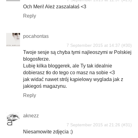
Och Meri! Ależ zaszalałaś <3
Reply
pocahontas
7 September 2015 at 14:37
Twoje sesje są chyba tymi najleoszymi w Polskiej
blogosferze.
Lubię kilka bloggerek, ale Ty tak idealnie
dobierasz tło do tego co masz na sobie <3
jak widać nawet strój kąpielowy wyglada jak z
jakiegoś magazynu.
Reply
aknezz
7 September 2015 at 21:26
Niesamowite zdjęcia :)