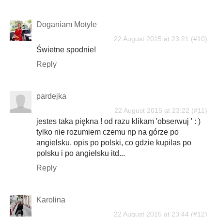
Doganiam Motyle
22 August 2015 at 23:21
Świetne spodnie!
Reply
pardejka
22 August 2015 at 23:22
jestes taka piękna ! od razu klikam 'obserwuj ' : )
tylko nie rozumiem czemu np na górze po
angielsku, opis po polski, co gdzie kupilas po
polsku i po angielsku itd...
Reply
Karolina
22 August 2015 at 23:44