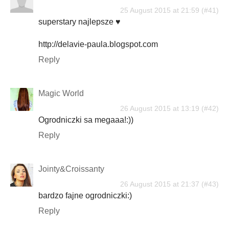
25 August 2015 at 21:59
superstary najlepsze ♥
http://delavie-paula.blogspot.com
Reply
Magic World
26 August 2015 at 13:19
Ogrodniczki sa megaaa!:))
Reply
Jointy&Croissanty
26 August 2015 at 21:37
bardzo fajne ogrodniczki:)
Reply