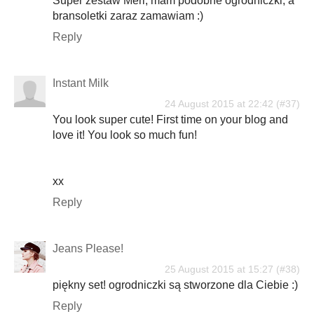
Super zestaw Meri, mam podobne ogrodniczki, a
bransoletki zaraz zamawiam :)
Reply
Instant Milk
24 August 2015 at 22:42
You look super cute! First time on your blog and
love it! You look so much fun!
xx
Reply
Jeans Please!
25 August 2015 at 15:27
piękny set! ogrodniczki są stworzone dla Ciebie :)
Reply