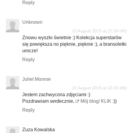
Reply
Unknown
22 August 2015 at 22:24
Znowu wyszło świetnie :) Kolekcja superstarów
się powiększa no pięknie, pięknie :), a bransoletki
urocze!
Reply
Juliet Monroe
22 August 2015 at 22:26
Jestem zachwycona zdjęciami :)
Pozdrawiam serdecznie,
Mój blog/ KLIK
:))
Reply
Zuza Kowalska