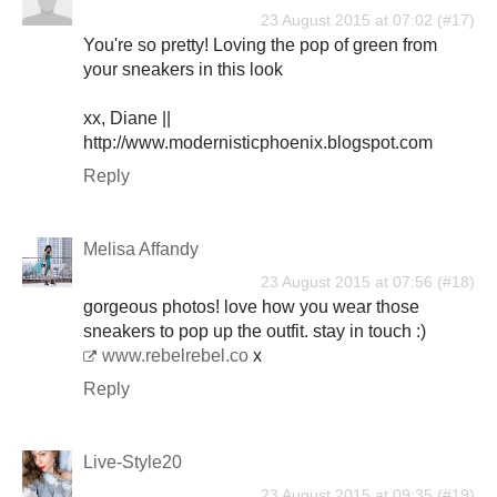
23 August 2015 at 07:02
You're so pretty! Loving the pop of green from
your sneakers in this look
xx, Diane ||
http://www.modernisticphoenix.blogspot.com
Reply
Melisa Affandy
23 August 2015 at 07:56
gorgeous photos! love how you wear those
sneakers to pop up the outfit. stay in touch :)
www.rebelrebel.co
x
Reply
Live-Style20
23 August 2015 at 09:35