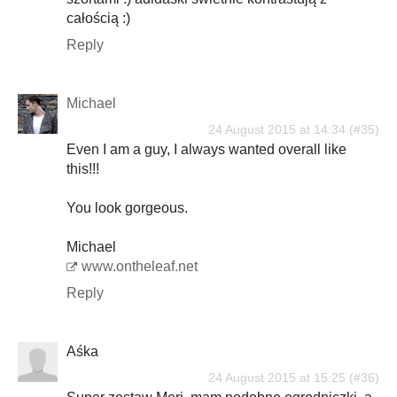
całością :)
Reply
Michael
24 August 2015 at 14:34
Even I am a guy, I always wanted overall like
this!!!
You look gorgeous.
Michael
www.ontheleaf.net
Reply
Aśka
24 August 2015 at 15:25