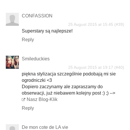
CONFASSION
25 August 2015 at 15:45
Superstary są najlepsze!
Reply
Smileduckies
25 August 2015 at 19:17
piękna stylizacja szczególnie podobają mi sie
ogrodniczki <3
Dopiero zaczynamy ale zapraszamy do
obserwacji, już niebawem kolejny post :) ;) -->
Nasz Blog-Klik
Reply
De mon cote de LA vie