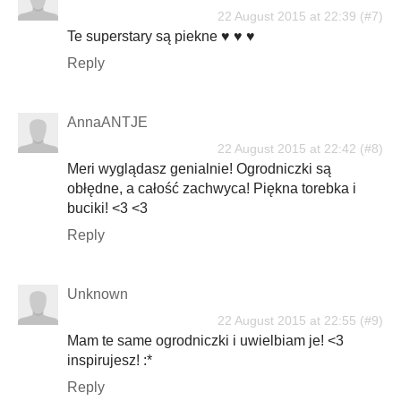
22 August 2015 at 22:39
Te superstary są piekne ♥ ♥ ♥
Reply
AnnaANTJE
22 August 2015 at 22:42
Meri wyglądasz genialnie! Ogrodniczki są
obłędne, a całość zachwyca! Piękna torebka i
buciki! <3 <3
Reply
Unknown
22 August 2015 at 22:55
Mam te same ogrodniczki i uwielbiam je! <3
inspirujesz! :*
Reply