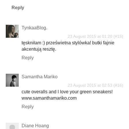
Reply
TynkaaBlog.
23 August 2015 at 01:20
tęskniłam :) prześwietna stylówka! butki fajnie
akcentują resztę.
Reply
Samantha Mariko
23 August 2015 at 02:53
cute overalls and I love your green sneakers!
www.samanthamariko.com
Reply
Diane Hoang