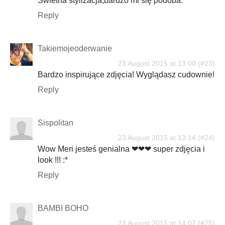
Świetna stylizacja,bardzo mi się podoba.
Reply
Takiemojeoderwanie
23 August 2015 at 13:00
Bardzo inspirujące zdjęcia! Wyglądasz cudownie!
Reply
Sispolitan
23 August 2015 at 13:14
Wow Meri jesteś genialna ❤❤❤ super zdjęcia i
look !!! :*
Reply
BAMBI BOHO
23 August 2015 at 14:07