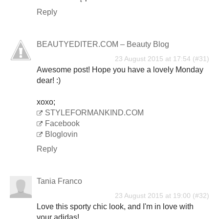
Reply
BEAUTYEDITER.COM – Beauty Blog
23 August 2015 at 17:54
Awesome post! Hope you have a lovely Monday
dear! :)
xoxo;
STYLEFORMANKIND.COM
Facebook
Bloglovin
Reply
Tania Franco
23 August 2015 at 19:00
Love this sporty chic look, and I'm in love with
your adidas!