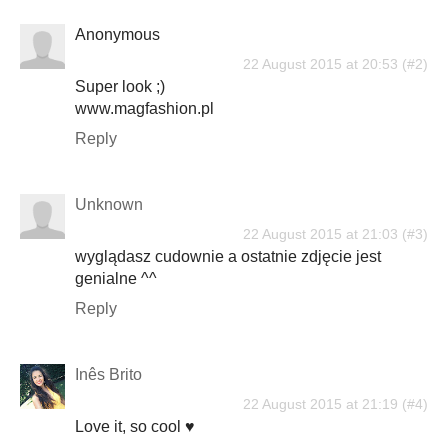
Anonymous
22 August 2015 at 20:53
Super look ;)
www.magfashion.pl
Reply
Unknown
22 August 2015 at 21:03
wyglądasz cudownie a ostatnie zdjęcie jest
genialne ^^
Reply
Inês Brito
22 August 2015 at 21:19
Love it, so cool ♥