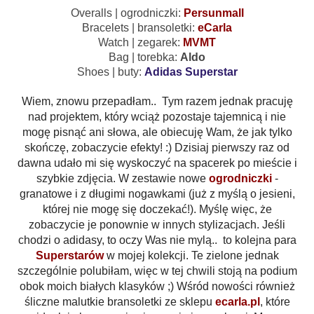
Overalls | ogrodniczki:
Persunmall
Bracelets | bransoletki:
eCarla
Watch | zegarek:
MVMT
Bag | torebka:
Aldo
Shoes | buty:
Adidas Superstar
Wiem, znowu przepadłam.. Tym razem jednak pracuję
nad projektem, który wciąż pozostaje tajemnicą i nie
mogę pisnąć ani słowa, ale obiecuję Wam, że jak tylko
skończę, zobaczycie efekty! :) Dzisiaj pierwszy raz od
dawna udało mi się wyskoczyć na spacerek po mieście i
szybkie zdjęcia. W zestawie nowe
ogrodniczki
-
granatowe i z długimi nogawkami (już z myślą o jesieni,
której nie mogę się doczekać!). Myślę więc, że
zobaczycie je ponownie w innych stylizacjach. Jeśli
chodzi o adidasy, to oczy Was nie mylą.. to kolejna para
Superstarów
w mojej kolekcji. Te zielone jednak
szczególnie polubiłam, więc w tej chwili stoją na podium
obok moich białych klasyków ;) Wśród nowości również
śliczne malutkie bransoletki ze sklepu
ecarla.pl
, które