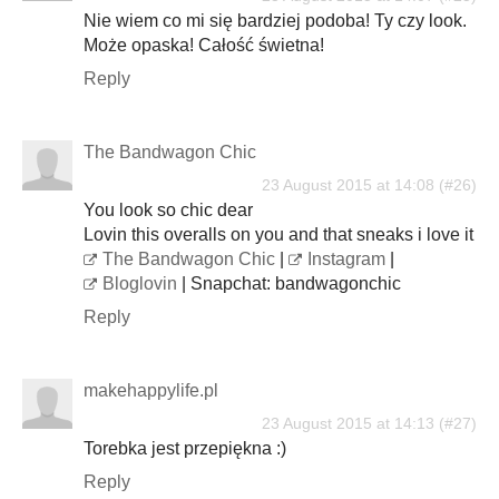
Nie wiem co mi się bardziej podoba! Ty czy look.
Może opaska! Całość świetna!
Reply
The Bandwagon Chic
23 August 2015 at 14:08
You look so chic dear
Lovin this overalls on you and that sneaks i love it
The Bandwagon Chic
|
Instagram
|
Bloglovin
| Snapchat: bandwagonchic
Reply
makehappylife.pl
23 August 2015 at 14:13
Torebka jest przepiękna :)
Reply