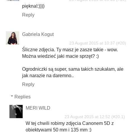
piękna!:))))
Reply
Gabriela Kogut
23 August 2015 at 10:37
Śliczne zdjęcia. Ty masz je zasze takie - wow.
Można wiedzieć jaki macie sprzęt? :)
Ogrodniczki są super, sama takich szukałam, ale
jak narazie na daremno..
Reply
Replies
MERI WILD
23 August 2015 at 12:52
W tej chwili robimy zdjęcia Canonem 5D z
obiektywami 50 mm i 135 mm :)