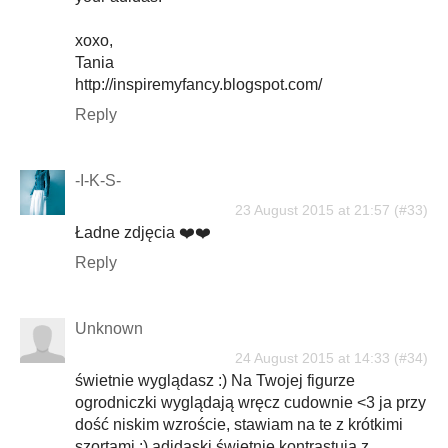
xoxo,
Tania
http://inspiremyfancy.blogspot.com/
Reply
-I-K-S-
23 August 2015 at 21:57
Ładne zdjęcia ❤️❤️
Reply
Unknown
24 August 2015 at 14:33
świetnie wyglądasz :) Na Twojej figurze
ogrodniczki wyglądają wręcz cudownie <3 ja przy
dość niskim wzroście, stawiam na te z krótkimi
szortami :) adidaski świetnie kontrastują z