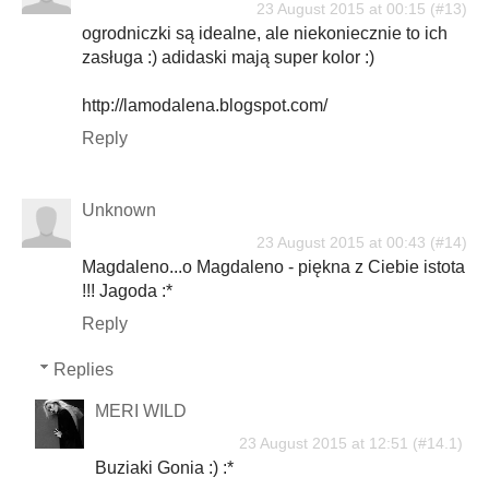
23 August 2015 at 00:15
ogrodniczki są idealne, ale niekoniecznie to ich
zasługa :) adidaski mają super kolor :)
http://lamodalena.blogspot.com/
Reply
Unknown
23 August 2015 at 00:43
Magdaleno...o Magdaleno - piękna z Ciebie istota
!!! Jagoda :*
Reply
Replies
MERI WILD
23 August 2015 at 12:51
Buziaki Gonia :) :*