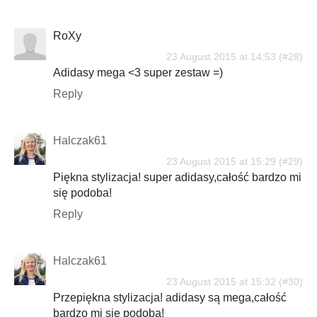
RoXy
23 August 2015 at 14:53
Adidasy mega <3 super zestaw =)
Reply
Halczak61
23 August 2015 at 15:29
Piękna stylizacja! super adidasy,całość bardzo mi
się podoba!
Reply
Halczak61
23 August 2015 at 15:32
Przepiękna stylizacja! adidasy są mega,całość
bardzo mi się podoba!