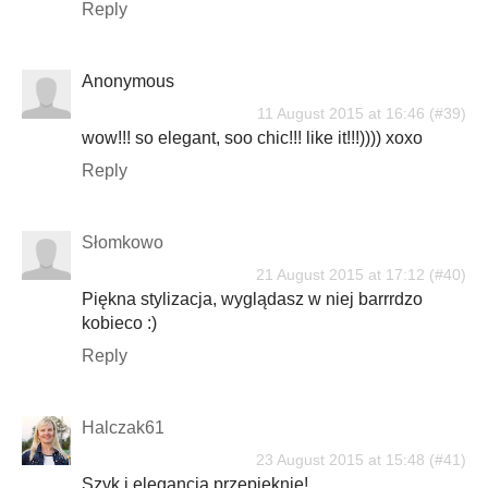
Reply
Anonymous
11 August 2015 at 16:46
wow!!! so elegant, soo chic!!! like it!!!)))) xoxo
Reply
Słomkowo
21 August 2015 at 17:12
Piękna stylizacja, wyglądasz w niej barrrdzo
kobieco :)
Reply
Halczak61
23 August 2015 at 15:48
Szyk i elegancja,przepięknie!