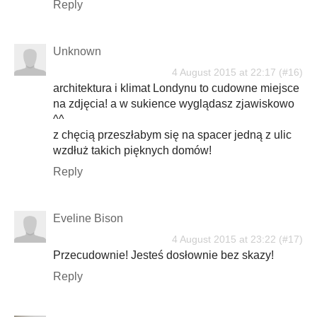
Reply
Unknown
4 August 2015 at 22:17
architektura i klimat Londynu to cudowne miejsce
na zdjęcia! a w sukience wyglądasz zjawiskowo
^^
z chęcią przeszłabym się na spacer jedną z ulic
wzdłuż takich pięknych domów!
Reply
Eveline Bison
4 August 2015 at 23:22
Przecudownie! Jesteś dosłownie bez skazy!
Reply