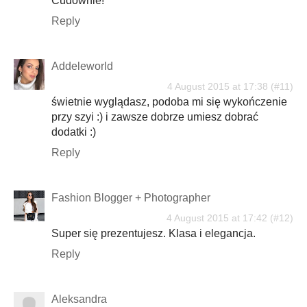
Cudownie!
Reply
Addeleworld
4 August 2015 at 17:38
świetnie wyglądasz, podoba mi się wykończenie
przy szyi :) i zawsze dobrze umiesz dobrać
dodatki :)
Reply
Fashion Blogger + Photographer
4 August 2015 at 17:42
Super się prezentujesz. Klasa i elegancja.
Reply
Aleksandra