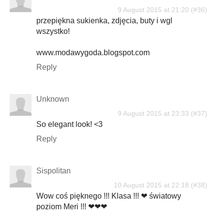
9 August 2015 at 21:20
przepiękna sukienka, zdjęcia, buty i wgl
wszystko!
www.modawygoda.blogspot.com
Reply
Unknown
9 August 2015 at 23:33
So elegant look! <3
Reply
Sispolitan
10 August 2015 at 22:18
Wow coś pięknego !!! Klasa !!! ❤ światowy
poziom Meri !!! ❤❤❤