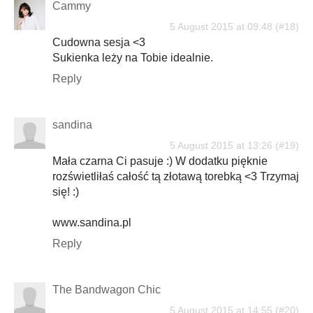
Cammy
5 August 2015 at 09:48
Cudowna sesja <3
Sukienka leży na Tobie idealnie.
Reply
sandina
5 August 2015 at 13:26
Mała czarna Ci pasuje :) W dodatku pięknie
rozświetliłaś całość tą złotawą torebką <3 Trzymaj
się! :)
www.sandina.pl
Reply
The Bandwagon Chic
5 August 2015 at 14:55