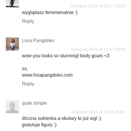
6 August 2015 at 00:27
wyglądasz fenomenalnie :)
Reply
Livia Pangdoko
6 August 2015 at 11:17
wow you looks so stunning! body goals <3
xx,
www.liviapangdoko.com
Reply
quite simple
6 August 2015 at 11:58
śliczna sukienka a okulary to już wgl ;)
gratuluje figury ;)