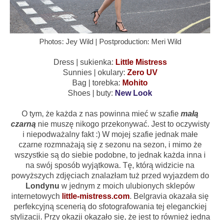
Photos: Jey Wild | Postproduction: Meri Wild
Dress | sukienka:
Little Mistress
Sunnies | okulary:
Zero UV
Bag | torebka:
Mohito
Shoes | buty:
New Look
O tym, że każda z nas powinna mieć w szafie
małą
czarną
nie muszę nikogo przekonywać. Jest to oczywisty
i niepodważalny fakt :) W mojej szafie jednak małe
czarne rozmnażają się z sezonu na sezon, i mimo że
wszystkie są do siebie podobne, to jednak każda inna i
na swój sposób wyjątkowa. Tę, którą widzicie na
powyższych zdjęciach znalazłam tuż przed wyjazdem do
Londynu
w jednym z moich ulubionych sklepów
internetowych
little-mistress.com
. Belgravia okazała się
perfekcyjną scenerią do sfotografowania tej eleganckiej
stylizacji. Przy okazji okazało się, że jest to również jedna