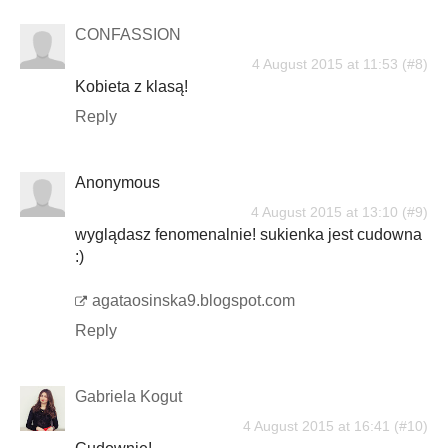
CONFASSION
4 August 2015 at 11:53
Kobieta z klasą!
Reply
Anonymous
4 August 2015 at 13:10
wyglądasz fenomenalnie! sukienka jest cudowna
:)
agataosinska9.blogspot.com
Reply
Gabriela Kogut
4 August 2015 at 16:41