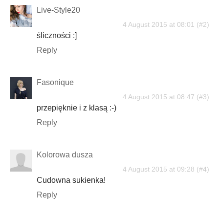
Live-Style20
4 August 2015 at 08:01
śliczności :]
Reply
Fasonique
4 August 2015 at 08:47
przepięknie i z klasą :-)
Reply
Kolorowa dusza
4 August 2015 at 09:28
Cudowna sukienka!
Reply