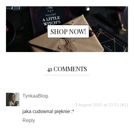
SHOP NOW!
41 COMMENTS
TynkaaBlog.
3 August 2015 at 23:51
jaka cudowna! pięknie :*
Reply