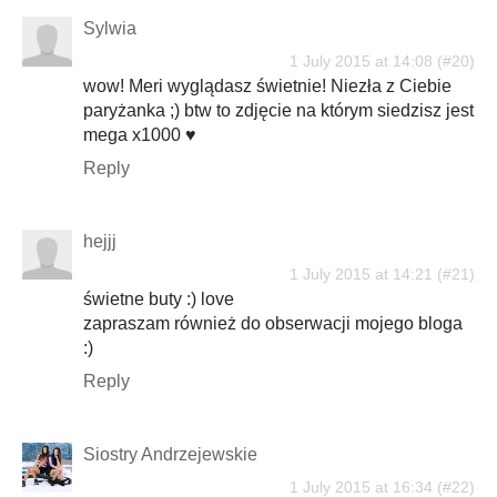
Sylwia
1 July 2015 at 14:08
wow! Meri wyglądasz świetnie! Niezła z Ciebie
paryżanka ;) btw to zdjęcie na którym siedzisz jest
mega x1000 ♥
Reply
hejjj
1 July 2015 at 14:21
świetne buty :) love
zapraszam również do obserwacji mojego bloga
:)
Reply
Siostry Andrzejewskie
1 July 2015 at 16:34