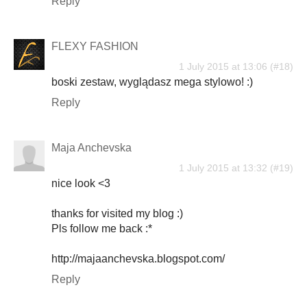
Reply
FLEXY FASHION
1 July 2015 at 13:06
boski zestaw, wyglądasz mega stylowo! :)
Reply
Maja Anchevska
1 July 2015 at 13:32
nice look <3
thanks for visited my blog :)
Pls follow me back :*
http://majaanchevska.blogspot.com/
Reply