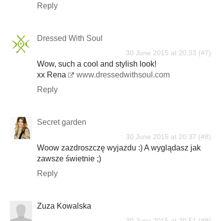
Reply
Dressed With Soul
30 June 2015 at 20:33
Wow, such a cool and stylish look!
xx Rena
www.dressedwithsoul.com
Reply
Secret garden
30 June 2015 at 20:37
Woow zazdroszczę wyjazdu :) A wyglądasz jak
zawsze świetnie ;)
Reply
Zuza Kowalska
30 June 2015 at 20:51