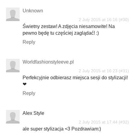
Unknown
2 July 2015 at 16:16
Świetny zestaw! A zdjęcia niesamowite! Na
pewno będę tu częściej zaglądać! :)
Reply
Worldfashionstyleeve.pl
2 July 2015 at 16:23
Perfekcyjnie odbierasz miejsca sesji do stylizacji!
❤
Reply
Alex Style
2 July 2015 at 17:44
ale super stylizacja <3 Pozdrawiam:)