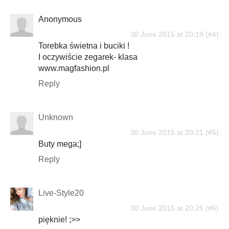
Anonymous
30 June 2015 at 20:19
Torebka świetna i buciki !
I oczywiście zegarek- klasa
www.magfashion.pl
Reply
Unknown
30 June 2015 at 20:21
Buty mega;]
Reply
Live-Style20
30 June 2015 at 20:25
pięknie! ;>>