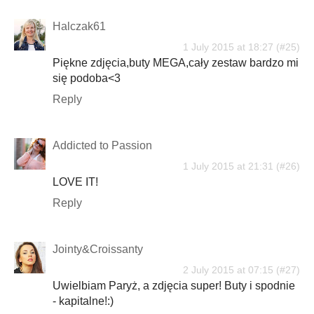
Halczak61
1 July 2015 at 18:27
Piękne zdjęcia,buty MEGA,cały zestaw bardzo mi
się podoba<3
Reply
Addicted to Passion
1 July 2015 at 21:31
LOVE IT!
Reply
Jointy&Croissanty
2 July 2015 at 07:15
Uwielbiam Paryż, a zdjęcia super! Buty i spodnie
- kapitalne!:)