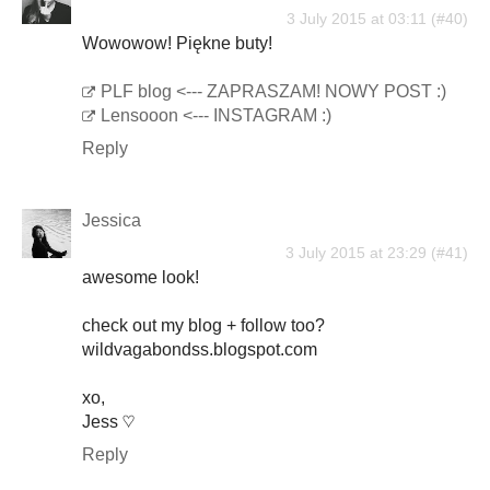
3 July 2015 at 03:11
Wowowow! Piękne buty!
PLF blog <--- ZAPRASZAM! NOWY POST :)
Lensooon <--- INSTAGRAM :)
Reply
Jessica
3 July 2015 at 23:29
awesome look!
check out my blog + follow too?
wildvagabondss.blogspot.com
xo,
Jess ♡
Reply