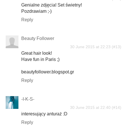
Genialne zdjęcia! Set świetny!
Pozdrawiam ;-)
Reply
Beauty Follower
30 June 2015 at 22:23
Great hair look!
Have fun in Paris ;)
beautyfollower.blogspot.gr
Reply
-I-K-S-
30 June 2015 at 22:40
interesujący anturaż :D
Reply