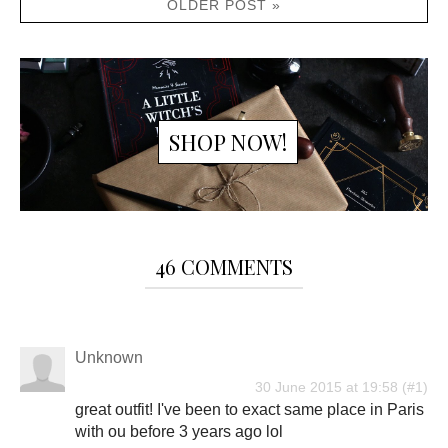
OLDER POST »
SHOP NOW!
46 COMMENTS
Unknown
30 June 2015 at 19:58
great outfit! I've been to exact same place in Paris
with ou before 3 years ago lol