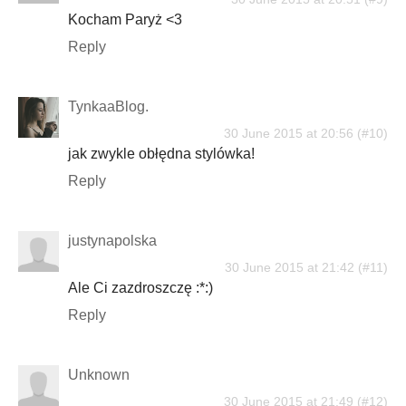
Kocham Paryż <3
Reply
TynkaaBlog.
30 June 2015 at 20:56
jak zwykle obłędna stylówka!
Reply
justynapolska
30 June 2015 at 21:42
Ale Ci zazdroszczę :*:)
Reply
Unknown
30 June 2015 at 21:49