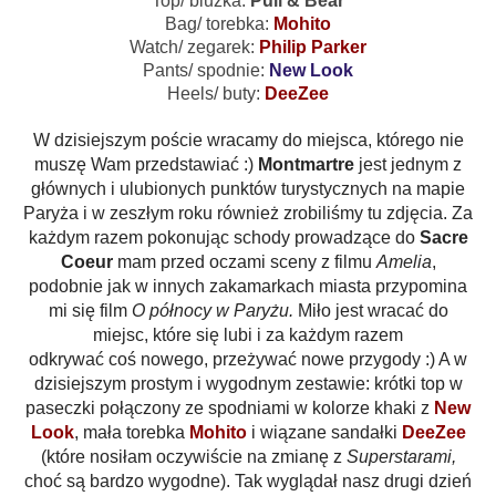
Top/ bluzka:
Pull & Bear
Bag/ torebka:
Mohito
Watch/ zegarek:
Philip Parker
Pants/ spodnie:
New Look
Heels/ buty:
DeeZee
W dzisiejszym poście wracamy do miejsca, którego nie
muszę Wam przedstawiać :)
Montmartre
jest jednym z
głównych i ulubionych punktów turystycznych na mapie
Paryża i w zeszłym roku również zrobiliśmy tu zdjęcia. Za
każdym razem pokonując schody prowadzące do
Sacre
Coeur
mam przed oczami sceny z filmu
Amelia
,
podobnie jak w innych zakamarkach miasta przypomina
mi się film
O północy w Paryżu.
Miło jest wracać do
miejsc, które się lubi i za każdym razem
odkrywać coś nowego, przeżywać nowe przygody :) A w
dzisiejszym prostym i wygodnym zestawie: krótki top w
paseczki połączony ze spodniami w kolorze khaki z
New
Look
, mała torebka
Mohito
i wiązane sandałki
DeeZee
(które nosiłam oczywiście na zmianę z
Superstarami,
choć są bardzo wygodne). Tak wyglądał nasz drugi dzień