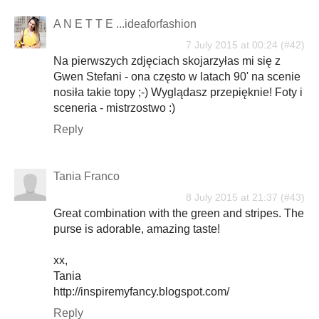
A N E T T E ...ideaforfashion
7 July 2015 at 00:24
Na pierwszych zdjęciach skojarzyłas mi się z
Gwen Stefani - ona często w latach 90' na scenie
nosiła takie topy ;-) Wyglądasz przepięknie! Foty i
sceneria - mistrzostwo :)
Reply
Tania Franco
8 July 2015 at 21:37
Great combination with the green and stripes. The
purse is adorable, amazing taste!
xx,
Tania
http://inspiremyfancy.blogspot.com/
Reply