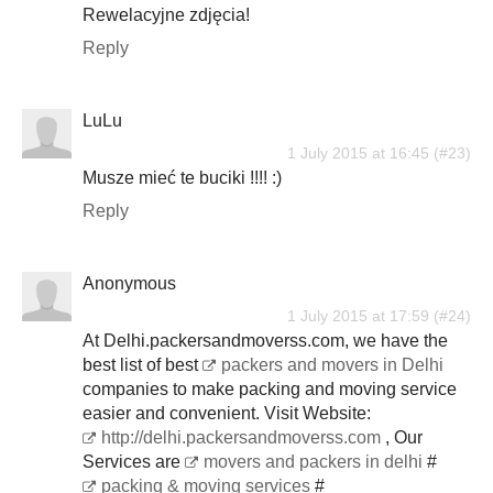
Rewelacyjne zdjęcia!
Reply
LuLu
1 July 2015 at 16:45
Musze mieć te buciki !!!! :)
Reply
Anonymous
1 July 2015 at 17:59
At Delhi.packersandmoverss.com, we have the
best list of best
packers and movers in Delhi
companies to make packing and moving service
easier and convenient. Visit Website:
http://delhi.packersandmoverss.com
, Our
Services are
movers and packers in delhi
#
packing & moving services
#