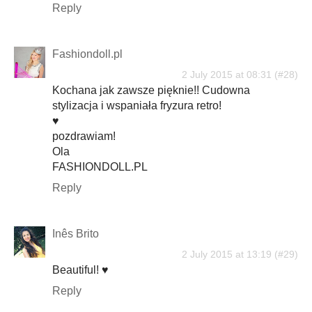
Reply
Fashiondoll.pl
2 July 2015 at 08:31
Kochana jak zawsze pięknie!! Cudowna
stylizacja i wspaniała fryzura retro!
♥
pozdrawiam!
Ola
FASHIONDOLL.PL
Reply
Inês Brito
2 July 2015 at 13:19
Beautiful! ♥
Reply