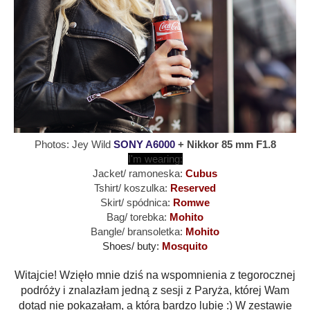
Photos: Jey Wild
SONY A6000
+ Nikkor 85 mm F1.8
I'm wearing:
Jacket/ ramoneska:
Cubus
Tshirt/ koszulka:
Reserved
Skirt/ spódnica:
Romwe
Bag/ torebka:
Mohito
Bangle/ bransoletka:
Mohito
Shoes/ buty:
Mosquito
Witajcie! Wzięło mnie dziś na wspomnienia z tegorocznej
podróży i znalazłam jedną z sesji z Paryża, której Wam
dotąd nie pokazałam, a którą bardzo lubię :) W zestawie