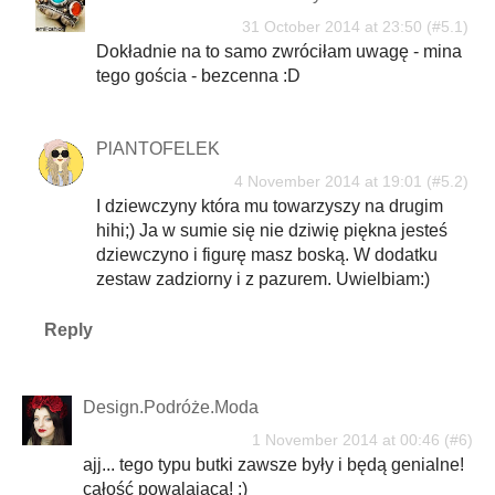
31 October 2014 at 23:50
Dokładnie na to samo zwróciłam uwagę - mina
tego gościa - bezcenna :D
PlANTOFELEK
4 November 2014 at 19:01
I dziewczyny która mu towarzyszy na drugim
hihi;) Ja w sumie się nie dziwię piękna jesteś
dziewczyno i figurę masz boską. W dodatku
zestaw zadziorny i z pazurem. Uwielbiam:)
Reply
Design.Podróże.Moda
1 November 2014 at 00:46
ajj... tego typu butki zawsze były i będą genialne!
całość powalająca! :)