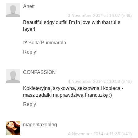
Anett
3 November 2014 at 16:07
Beautiful edgy outfit! I'm in love with that tulle
layer!
Bella Pummarola
Reply
CONFASSION
4 November 2014 at 10:58
Kokieteryjna, szykowna, seksowna i kobieca -
masz zadatki na prawdziwą Francuzkę ;)
Reply
magentaxoblog
4 November 2014 at 11:36