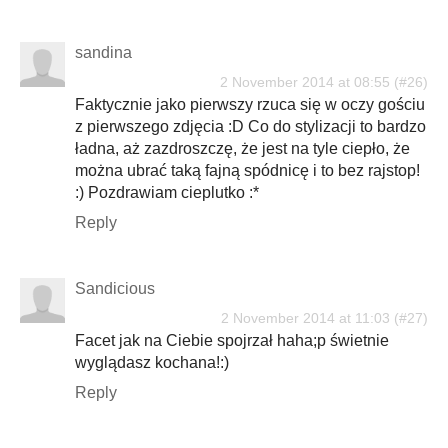
sandina
2 November 2014 at 08:55
Faktycznie jako pierwszy rzuca się w oczy gościu
z pierwszego zdjęcia :D Co do stylizacji to bardzo
ładna, aż zazdroszczę, że jest na tyle ciepło, że
można ubrać taką fajną spódnicę i to bez rajstop!
:) Pozdrawiam cieplutko :*
Reply
Sandicious
2 November 2014 at 11:03
Facet jak na Ciebie spojrzał haha;p świetnie
wyglądasz kochana!:)
Reply