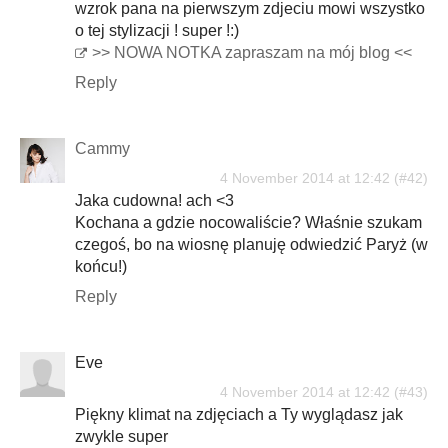
wzrok pana na pierwszym zdjeciu mowi wszystko
o tej stylizacji ! super !:)
>> NOWA NOTKA zapraszam na mój blog <<
Reply
Cammy
4 November 2014 at 12:42
Jaka cudowna! ach <3
Kochana a gdzie nocowaliście? Właśnie szukam
czegoś, bo na wiosnę planuję odwiedzić Paryż (w
końcu!)
Reply
Eve
4 November 2014 at 12:42
Piękny klimat na zdjęciach a Ty wyglądasz jak
zwykle super