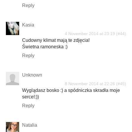
Reply
Kasia
4 November 2014 at 23:19
Cudowny klimat mają te zdjęcia!
Świetna ramoneska :)
Reply
Unknown
8 November 2014 at 22:26
Wyglądasz bosko :) a spódniczka skradła moje
serce!:))
Reply
Natalia