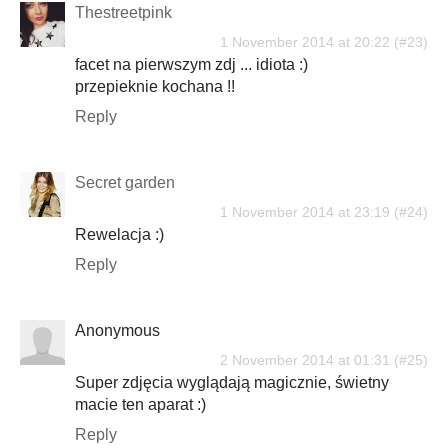
Thestreetpink
1 November 2014 at 20:22
facet na pierwszym zdj ... idiota :)
przepieknie kochana !!
Reply
Secret garden
1 November 2014 at 23:19
Rewelacja :)
Reply
Anonymous
2 November 2014 at 01:31
Super zdjęcia wyglądają magicznie, świetny
macie ten aparat :)
Reply