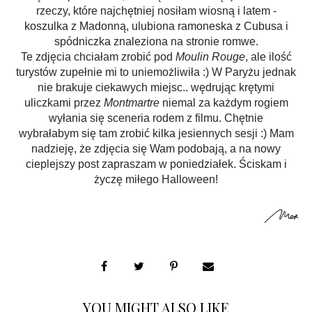
rzeczy, które najchętniej nosiłam wiosną i latem -
koszulka z Madonną, ulubiona ramoneska z Cubusa i
spódniczka znaleziona na stronie romwe.
Te
zdjęcia
chciałam zrobić pod
Moulin Rouge
, ale ilość
turystów zupełnie mi to uniemożliwiła :) W Paryżu jednak
nie brakuje ciekawych miejsc.. w
ędrując krętymi
uliczkami przez
Montmartre
niemal za każdym rogiem
wyłania się sceneria rodem z filmu. Chętnie
wybrałabym
się
tam zrobić kilka jesiennych sesji :) Mam
nadzieję, że
zdjęcia
się Wam podobają, a na nowy
cieplejszy post zapraszam w poniedziałek. Ściskam i
życzę miłego Halloween!
YOU MIGHT ALSO LIKE