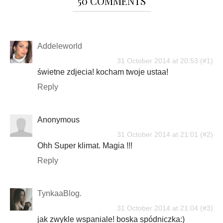
50 COMMENTS
Addeleworld
31 October 2014 at 20:53
świetne zdjecia! kocham twoje ustaa!
Reply
Anonymous
31 October 2014 at 21:01
Ohh Super klimat. Magia !!!
Reply
TynkaaBlog.
31 October 2014 at 21:04
jak zwykle wspaniale! boska spódniczka:)