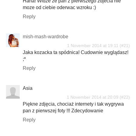
Haha! Widze ze pan z pierwszego zdjecia nie
moze od ciebie oderwac wzroku :)
Reply
mish-mash-wardrobe
1 November 2014 at 19:11
Jaka kozacka ta spódnica! Cudownie wyglądasz!
;*
Reply
Asia
1 November 2014 at 20:09
Piękne zdjęcia, chociaż internety i tak wygrywa
pan z pierwszej foty !!! Zdecydowanie
Reply