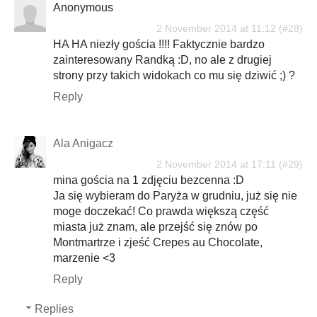
Anonymous
2 November 2014 at 11:12
HA HA niezły gościa !!!! Faktycznie bardzo
zainteresowany Randką :D, no ale z drugiej
strony przy takich widokach co mu się dziwić ;) ?
Reply
Ala Anigacz
2 November 2014 at 17:11
mina gościa na 1 zdjęciu bezcenna :D
Ja się wybieram do Paryża w grudniu, już się nie
moge doczekać! Co prawda większą część
miasta już znam, ale przejść się znów po
Montmartrze i zjeść Crepes au Chocolate,
marzenie <3
Reply
Replies