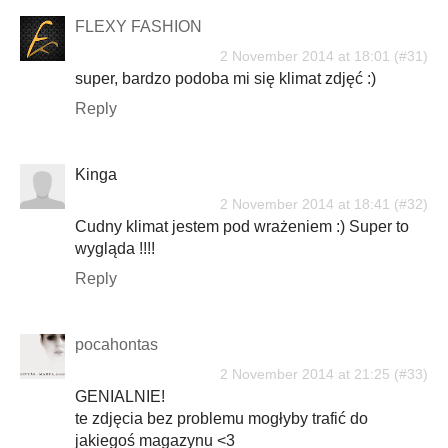
FLEXY FASHION
2 November 2014 at 18:01
super, bardzo podoba mi się klimat zdjęć :)
Reply
Kinga
2 November 2014 at 18:41
Cudny klimat jestem pod wrażeniem :) Super to
wygląda !!!!
Reply
pocahontas
2 November 2014 at 21:25
GENIALNIE!
te zdjęcia bez problemu mogłyby trafić do
jakiegoś magazynu <3