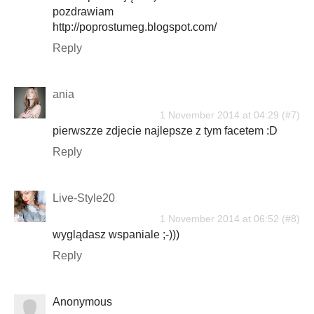
pozdrawiam
http://poprostumeg.blogspot.com/
Reply
ania
1 November 2014 at 04:29
pierwszze zdjecie najlepsze z tym facetem :D
Reply
Live-Style20
1 November 2014 at 06:52
wyglądasz wspaniale ;-)))
Reply
Anonymous