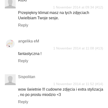
RoXi
1 November 2014 at 09:34
Przepiękny klimat masz na tych zdjęciach
Uwielbiam Twoje sesje.
Reply
angelika eM
1 November 2014 at 11:08
fantastyczna !
Reply
Sispolitan
1 November 2014 at 11:52
wow świetnie !!! cudowne zdjęcia i extra stylizacja
, no po prostu miodzio <3
Reply